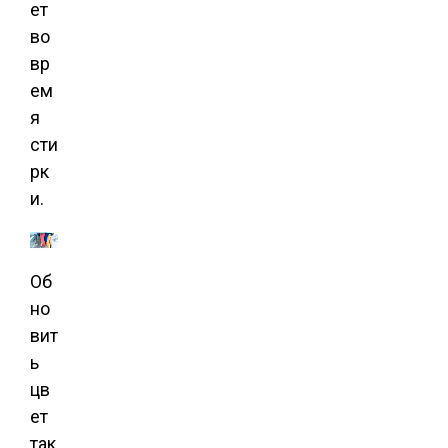
ет
во
вр
ем
я
сти
рк
и.
Об
но
вит
ь
цв
ет
так