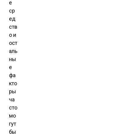
е
ср
ед
ств
о и
ост
аль
ны
е
фа
кто
ры
ча
сто
мо
гут
бы