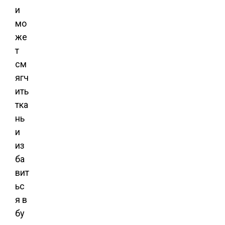
и
мо
же
т
см
ягч
ить
тка
нь
и
из
ба
вит
ьс
я в
бу