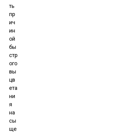
ть
пр
ич
ин
ой
бы
стр
ого
вы
цв
ета
ни
я
на
сы
ще