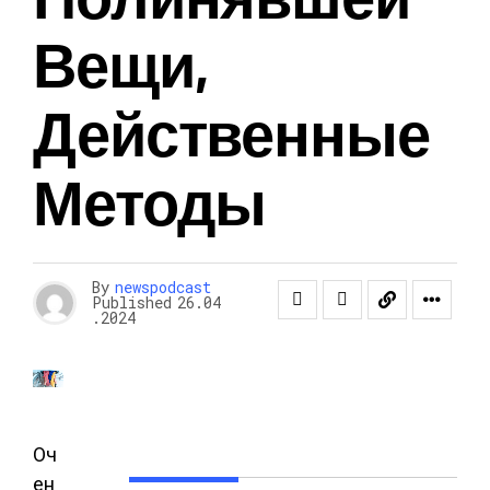
Вещи,
Действенные
Методы
By
newspodcast
Published
26.04
.2024
Оч
ен