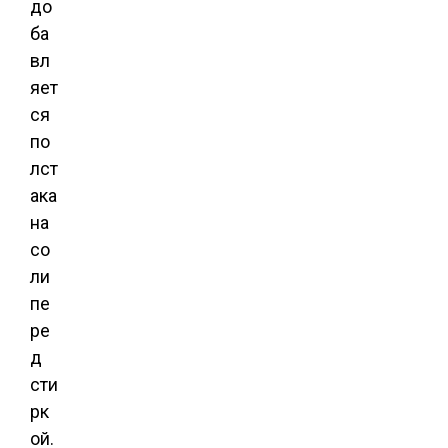
до
ба
вл
яет
ся
по
лст
ака
на
со
ли
пе
ре
д
сти
рк
ой.