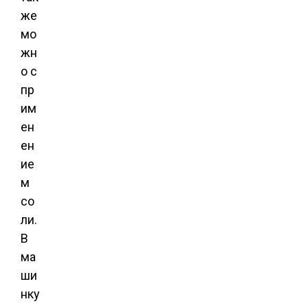
же
мо
жн
о с
пр
им
ен
ен
ие
м
со
ли.
В
ма
ши
нку