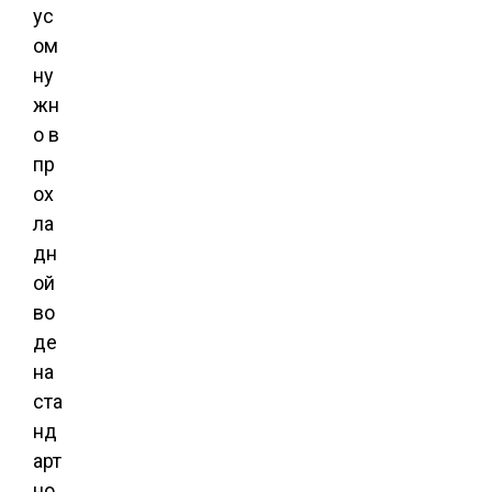
ус
ом
ну
жн
о в
пр
ох
ла
дн
ой
во
де
на
ста
нд
арт
но