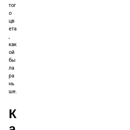
тог
о
цв
ета
,
как
ой
бы
ла
ра
нь
ше.
К
а