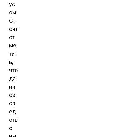
ус
ом.
Ст
оит
от
ме
тит
ь,
что
да
нн
ое
ср
ед
ств
о
им