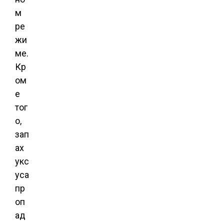
м
ре
жи
ме.
Кр
ом
е
тог
о,
зап
ах
укс
уса
пр
оп
ад