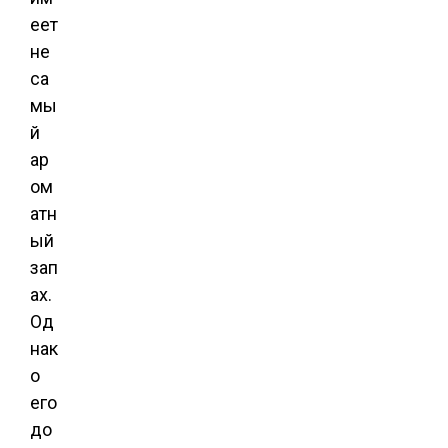
еет
не
са
мы
й
ар
ом
атн
ый
зап
ах.
Од
нак
о
его
до