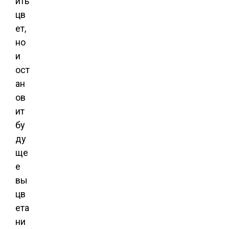
ить
цв
ет,
но
и
ост
ан
ов
ит
бу
ду
ще
е
вы
цв
ета
ни