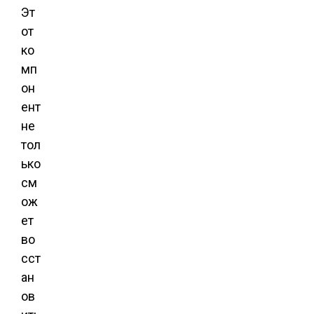
Эт
от
ко
мп
он
ент
не
тол
ько
см
ож
ет
во
сст
ан
ов