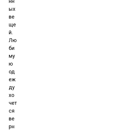
нн
ых
ве
ще
й.
Лю
би
му
ю
од
еж
ду
хо
чет
ся
ве
рн