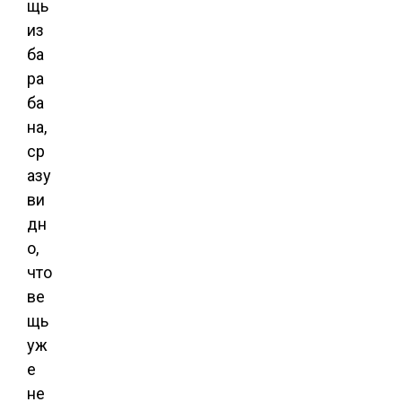
щь
из
ба
ра
ба
на,
ср
азу
ви
дн
о,
что
ве
щь
уж
е
не