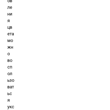
ов
ле
ни
я
цв
ета
мо
жн
о
во
сп
ол
ьзо
ват
ьс
я
укс