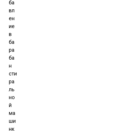
ба
вл
ен
ие
в
ба
ра
ба
н
сти
ра
ль
но
й
ма
ши
нк