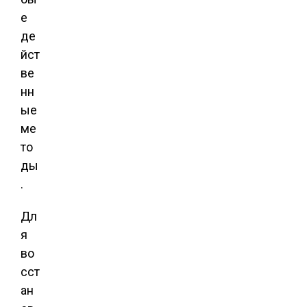
е
де
йст
ве
нн
ые
ме
то
ды
.
Дл
я
во
сст
ан