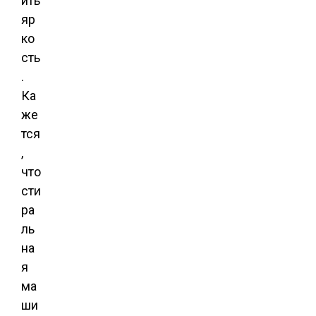
ить
яр
ко
сть
.
Ка
же
тся
,
что
сти
ра
ль
на
я
ма
ши