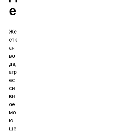
е
Же
стк
ая
во
да,
агр
ес
си
вн
ое
мо
ю
ще