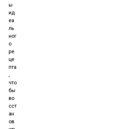
ы
ид
еа
ль
ног
о
ре
це
пта
,
что
бы
во
сст
ан
ов