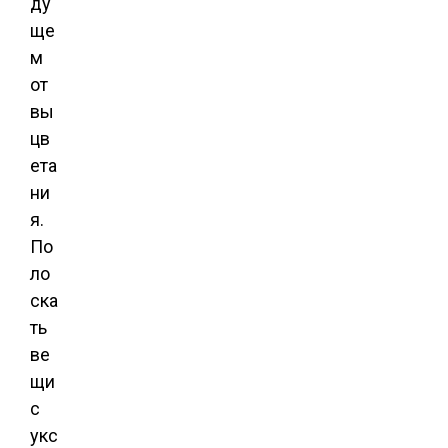
ду
ще
м
от
вы
цв
ета
ни
я.
По
ло
ска
ть
ве
щи
с
укс