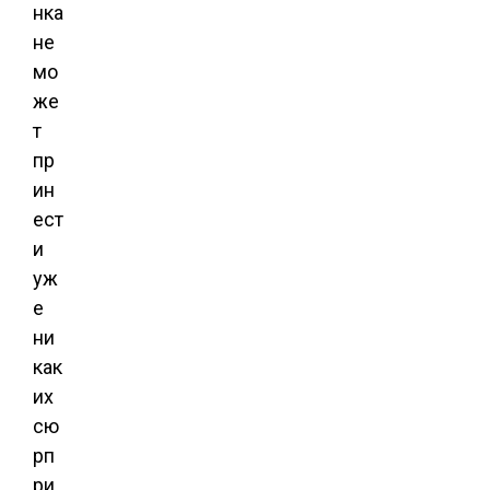
нка
не
мо
же
т
пр
ин
ест
и
уж
е
ни
как
их
сю
рп
ри