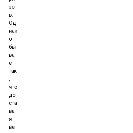
зо
в.
Од
нак
о
бы
ва
ет
так
,
что
до
ста
ва
я
ве