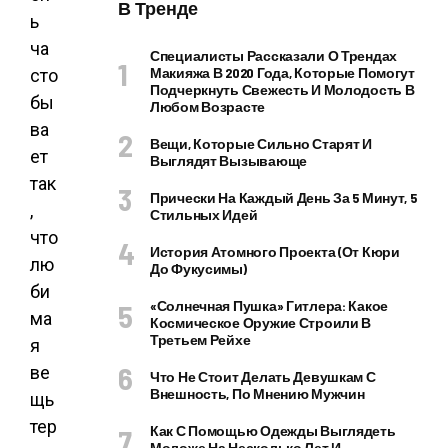
В Тренде
ь
ча
Специалисты Рассказали О Трендах
Макияжа В 2020 Года, Которые Помогут
сто
Подчеркнуть Свежесть И Молодость В
бы
Любом Возрасте
ва
Вещи, Которые Сильно Старят И
ет
Выглядят Вызывающе
так
Прически На Каждый День За 5 Минут, 5
,
Стильных Идей
что
История Атомного Проекта (от Кюри
лю
До Фукусимы)
би
«Солнечная Пушка» Гитлера: Какое
ма
Космическое Оружие Строили В
Третьем Рейхе
я
ве
Что Не Стоит Делать Девушкам С
Внешность, По Мнению Мужчин
щь
тер
Как С Помощью Одежды Выглядеть
Моложе На Несколько Лет И