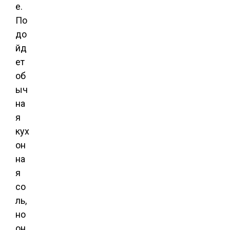
е.
По
до
йд
ет
об
ыч
на
я
кух
он
на
я
со
ль,
но
он