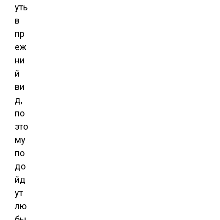
уть
в
пр
еж
ни
й
ви
д,
по
это
му
по
до
йд
ут
лю
бы