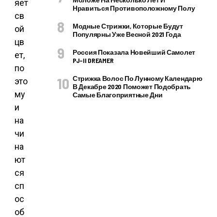
яет
Нравиться Противоположному Полу
св
Модные Стрижки, Которые Будут
ой
Популярны Уже Весной 2021 Года
цв
Россия Показала Новейший Самолет
ет,
PJ–II DREAMER
по
Стрижка Волос По Лунному Календарю
это
В Декабре 2020 Поможет Подобрать
му
Самые Благоприятные Дни
и
на
чи
на
ют
ся
сп
ос
об