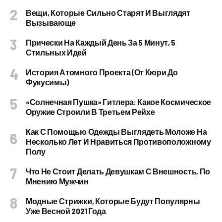
Вещи, Которые Сильно Старят И Выглядят
Вызывающе
Прически На Каждый День За 5 Минут, 5
Стильных Идей
История Атомного Проекта (от Кюри До
Фукусимы)
«Солнечная Пушка» Гитлера: Какое Космическое
Оружие Строили В Третьем Рейхе
Как С Помощью Одежды Выглядеть Моложе На
Несколько Лет И Нравиться Противоположному
Полу
Что Не Стоит Делать Девушкам С Внешность, По
Мнению Мужчин
Модные Стрижки, Которые Будут Популярны
Уже Весной 2021 Года