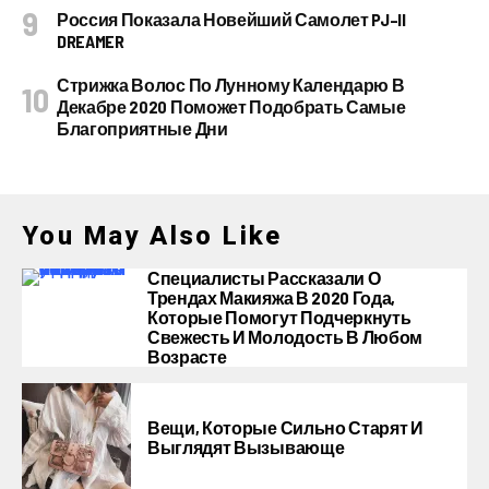
Россия Показала Новейший Самолет PJ–II
DREAMER
Стрижка Волос По Лунному Календарю В
Декабре 2020 Поможет Подобрать Самые
Благоприятные Дни
You May Also Like
Специалисты Рассказали О
Трендах Макияжа В 2020 Года,
Которые Помогут Подчеркнуть
Свежесть И Молодость В Любом
Возрасте
Вещи, Которые Сильно Старят И
Выглядят Вызывающе