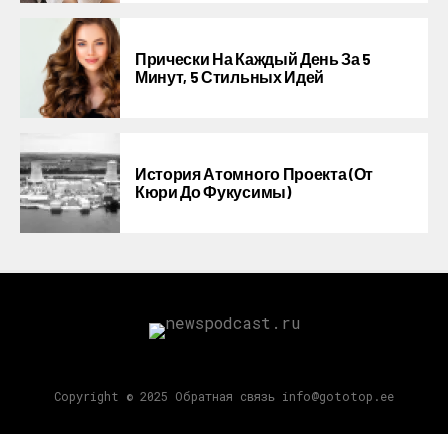
Прически На Каждый День За 5
Минут, 5 Стильных Идей
История Атомного Проекта (от
Кюри До Фукусимы)
Copyright © 2025 Обратная связь info@gototop.ee