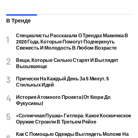
В Тренде
Специалисты Рассказали О Трендах Макияжа В
2020 Года, Которые Помогут Подчеркнуть
Свежесть И Молодость В Любом Возрасте
Вещи, Которые Сильно Старят И Выглядят
Вызывающе
Прически На Каждый День За 5 Минут, 5
Стильных Идей
История Атомного Проекта (от Кюри До
Фукусимы)
«Солнечная Пушка» Гитлера: Какое Космическое
Оружие Строили В Третьем Рейхе
Как С Помощью Одежды Выглядеть Моложе На