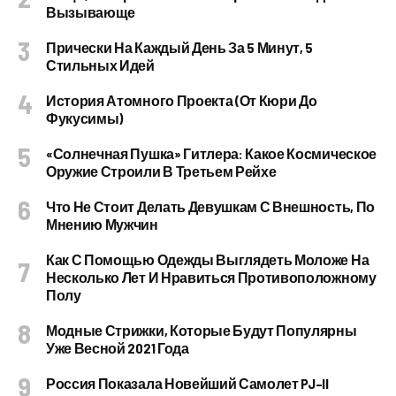
Вызывающе
Прически На Каждый День За 5 Минут, 5
Стильных Идей
История Атомного Проекта (от Кюри До
Фукусимы)
«Солнечная Пушка» Гитлера: Какое Космическое
Оружие Строили В Третьем Рейхе
Что Не Стоит Делать Девушкам С Внешность, По
Мнению Мужчин
Как С Помощью Одежды Выглядеть Моложе На
Несколько Лет И Нравиться Противоположному
Полу
Модные Стрижки, Которые Будут Популярны
Уже Весной 2021 Года
Россия Показала Новейший Самолет PJ–II