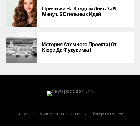
Прически На Каждый День За 5
Минут, 5 Стильных Идей
История Атомного Проекта (от
Кюри До Фукусимы)
Copyright © 2025 Обратная связь info@gototop.ee