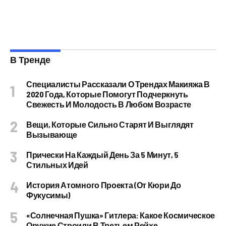
В Тренде
Специалисты Рассказали О Трендах Макияжа В
2020 Года, Которые Помогут Подчеркнуть
Свежесть И Молодость В Любом Возрасте
Вещи, Которые Сильно Старят И Выглядят
Вызывающе
Прически На Каждый День За 5 Минут, 5
Стильных Идей
История Атомного Проекта (от Кюри До
Фукусимы)
«Солнечная Пушка» Гитлера: Какое Космическое
Оружие Строили В Третьем Рейхе