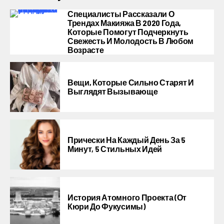
Специалисты Рассказали О
Трендах Макияжа В 2020 Года,
Которые Помогут Подчеркнуть
Свежесть И Молодость В Любом
Возрасте
Вещи, Которые Сильно Старят И
Выглядят Вызывающе
Прически На Каждый День За 5
Минут, 5 Стильных Идей
История Атомного Проекта (от
Кюри До Фукусимы)