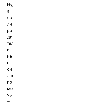
Ну,
а
ес
ли
ро
ди
тел
и
не
в
си
лах
по
мо
чь
–