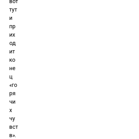
вот
тут
и
пр
их
од
ит
ко
не
ц
«го
ря
чи
х
чу
вст
в».