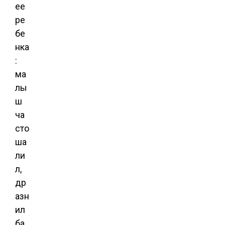
ее
ре
бе
нка
:
ма
лы
ш
ча
сто
ша
ли
л,
др
азн
ил
ба