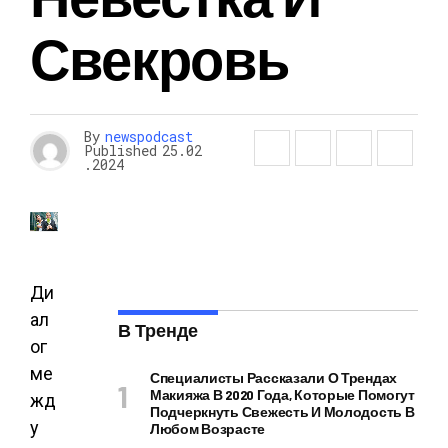
Свекровь
By
newspodcast
Published
25.02
.2024
Ди
ал
В Тренде
ог
ме
Специалисты Рассказали О Трендах
Макияжа В 2020 Года, Которые Помогут
жд
Подчеркнуть Свежесть И Молодость В
у
Любом Возрасте