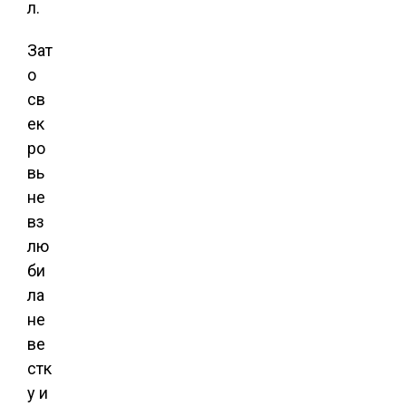
л.
Зат
о
св
ек
ро
вь
не
вз
лю
би
ла
не
ве
стк
у и