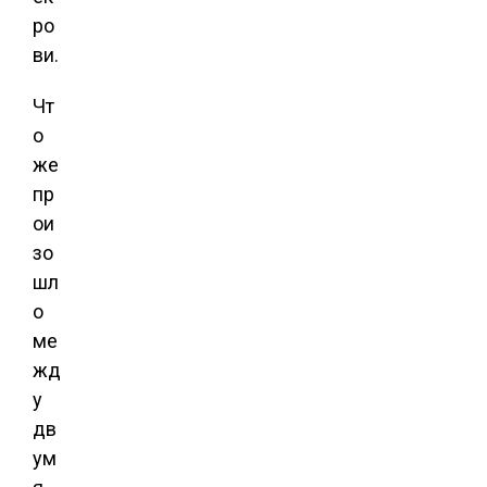
ро
ви.
Чт
о
же
пр
ои
зо
шл
о
ме
жд
у
дв
ум