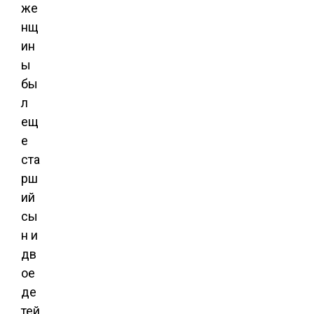
же
нщ
ин
ы
бы
л
ещ
е
ста
рш
ий
сы
н и
дв
ое
де
тей