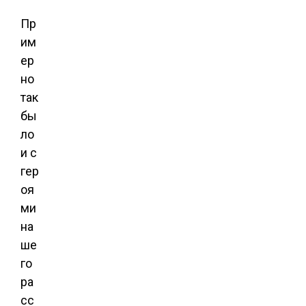
Пр
им
ер
но
так
бы
ло
и с
гер
оя
ми
на
ше
го
ра
сс