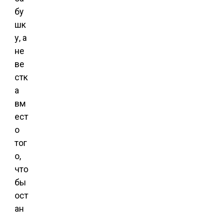
бу
шк
у, а
не
ве
стк
а
вм
ест
о
тог
о,
что
бы
ост
ан