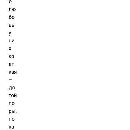
о
лю
бо
вь
у
ни
х
кр
еп
кая
–
до
той
по
ры,
по
ка