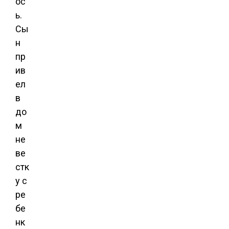
ос
ь.
Сы
н
пр
ив
ел
в
до
м
не
ве
стк
у с
ре
бе
нк