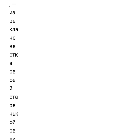
, —
из
ре
кла
не
ве
стк
а
св
ое
й
ста
ре
ньк
ой
св
ек