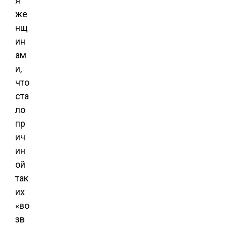
я
же
нщ
ин
ам
и,
что
ста
ло
пр
ич
ин
ой
так
их
«во
зв