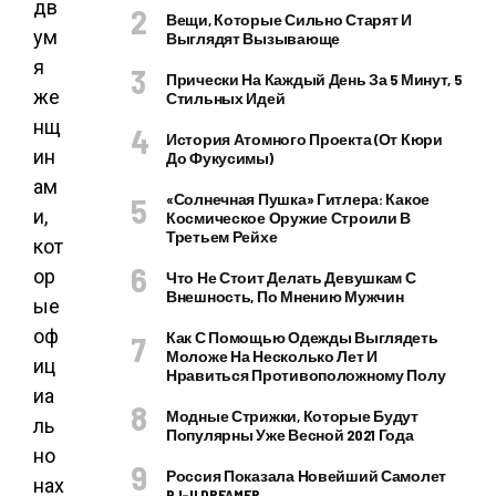
дв
Вещи, Которые Сильно Старят И
ум
Выглядят Вызывающе
я
Прически На Каждый День За 5 Минут, 5
же
Стильных Идей
нщ
История Атомного Проекта (от Кюри
ин
До Фукусимы)
ам
«Солнечная Пушка» Гитлера: Какое
и,
Космическое Оружие Строили В
Третьем Рейхе
кот
ор
Что Не Стоит Делать Девушкам С
Внешность, По Мнению Мужчин
ые
оф
Как С Помощью Одежды Выглядеть
Моложе На Несколько Лет И
иц
Нравиться Противоположному Полу
иа
Модные Стрижки, Которые Будут
ль
Популярны Уже Весной 2021 Года
но
Россия Показала Новейший Самолет
нах
PJ–II DREAMER