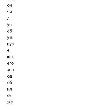
он
чи
л
уч
еб
у в
вуз
е,
как
его
«сп
од
об
ил
о»
же