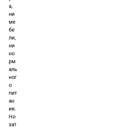
а,
ни
ме
бе
ли,
ни
но
рм
аль
ног
о
пит
ан
ия.
Но
зат