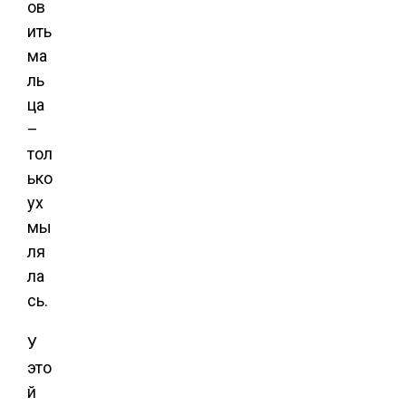
ов
ить
ма
ль
ца
–
тол
ько
ух
мы
ля
ла
сь.
У
это
й