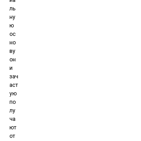
ль
ну
ю
ос
но
ву
он
и
зач
аст
ую
по
лу
ча
ют
от