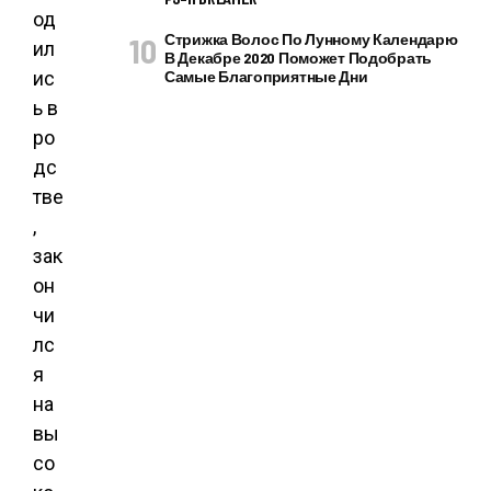
од
Стрижка Волос По Лунному Календарю
ил
В Декабре 2020 Поможет Подобрать
ис
Самые Благоприятные Дни
ь в
ро
дс
тве
,
зак
он
чи
лс
я
на
вы
со