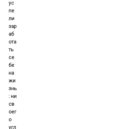
ус
пе
ли
зар
аб
ота
ть
се
бе
на
жи
знь
: ни
св
оег
о
угл