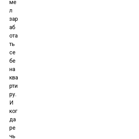
ме
л
зар
аб
ота
ть
се
бе
на
ква
рти
ру.
И
ког
да
ре
чь