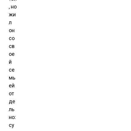
, но
жи
л
он
со
св
ое
й
се
мь
ей
от
де
ль
но:
су