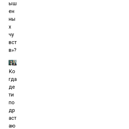
ыш
ен
ны
х
чу
вст
в»?
Ко
гда
де
ти
по
др
аст
аю