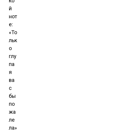
ко
й
нот
е:
«То
льк
о
глу
па
я
ва
с
бы
по
жа
ле
ла»