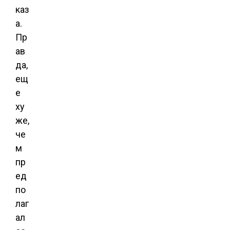
каз
а.
Пр
ав
да,
ещ
е
ху
же,
че
м
пр
ед
по
лаг
ал