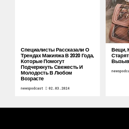
Специалисты Рассказали О
Вещи, 
Трендах Макияжа В 2020 Года,
Старят
Которые Помогут
Вызыв
Подчеркнуть Свежесть И
newspodc
Молодость В Любом
Возрасте
newspodcast
02.03.2024