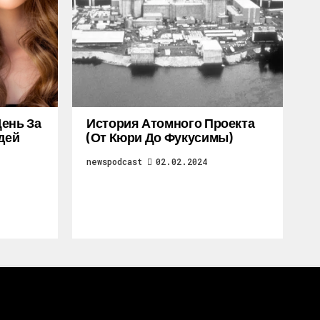
ень За
История Атомного Проекта
дей
(от Кюри До Фукусимы)
newspodcast
02.02.2024