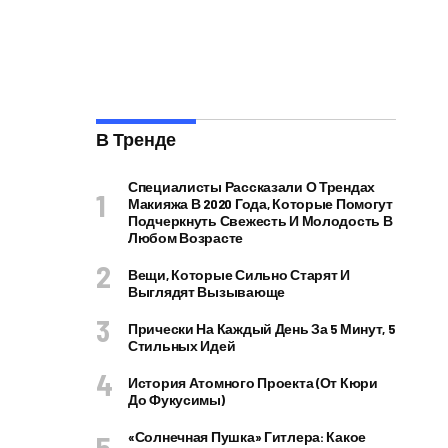
В Тренде
Специалисты Рассказали О Трендах
Макияжа В 2020 Года, Которые Помогут
Подчеркнуть Свежесть И Молодость В
Любом Возрасте
Вещи, Которые Сильно Старят И
Выглядят Вызывающе
Прически На Каждый День За 5 Минут, 5
Стильных Идей
История Атомного Проекта (от Кюри
До Фукусимы)
«Солнечная Пушка» Гитлера: Какое