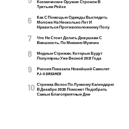
Космическое Оружие Строили В
Третьем Рейхе
Как С Помощью Одежды Выглядеть
Моложе На Несколько Лет И
Нравиться Противоположному Полу
Что Не Стоит Делать Девушкам С
Внешность, По Мнению Мужчин
Модные Стрижки, Которые Будут
Популярны Уже Весной 2021 Года
Россия Показала Новейший Самолет
PJ–II DREAMER
Стрижка Волос По Лунному Календарю
В Декабре 2020 Поможет Подобрать
Самые Благоприятные Дни