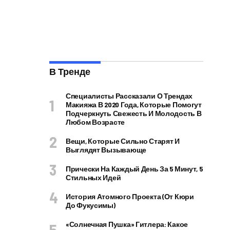
В Тренде
Специалисты Рассказали О Трендах
Макияжа В 2020 Года, Которые Помогут
Подчеркнуть Свежесть И Молодость В
Любом Возрасте
Вещи, Которые Сильно Старят И
Выглядят Вызывающе
Прически На Каждый День За 5 Минут, 5
Стильных Идей
История Атомного Проекта (от Кюри
До Фукусимы)
«Солнечная Пушка» Гитлера: Какое