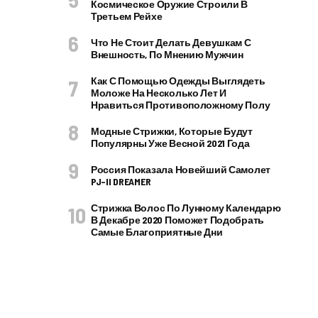
Космическое Оружие Строили В
Третьем Рейхе
Что Не Стоит Делать Девушкам С
Внешность, По Мнению Мужчин
Как С Помощью Одежды Выглядеть
Моложе На Несколько Лет И
Нравиться Противоположному Полу
Модные Стрижки, Которые Будут
Популярны Уже Весной 2021 Года
Россия Показала Новейший Самолет
PJ–II DREAMER
Стрижка Волос По Лунному Календарю
В Декабре 2020 Поможет Подобрать
Самые Благоприятные Дни