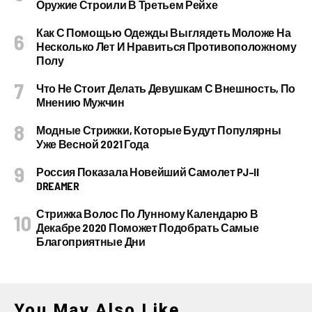
Оружие Строили В Третьем Рейхе
Как С Помощью Одежды Выглядеть Моложе На
Несколько Лет И Нравиться Противоположному
Полу
Что Не Стоит Делать Девушкам С Внешность, По
Мнению Мужчин
Модные Стрижки, Которые Будут Популярны
Уже Весной 2021 Года
Россия Показала Новейший Самолет PJ–II
DREAMER
Стрижка Волос По Лунному Календарю В
Декабре 2020 Поможет Подобрать Самые
Благоприятные Дни
You May Also Like