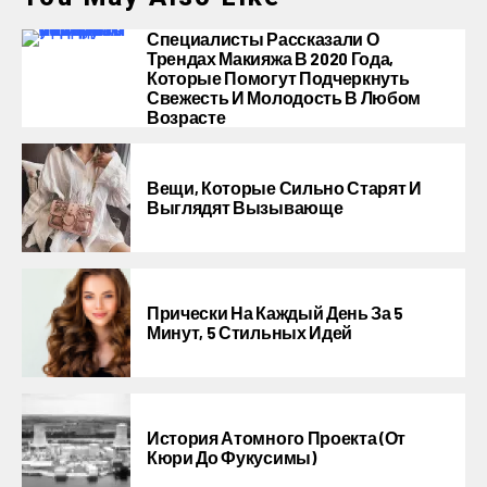
Специалисты Рассказали О
Трендах Макияжа В 2020 Года,
Которые Помогут Подчеркнуть
Свежесть И Молодость В Любом
Возрасте
Вещи, Которые Сильно Старят И
Выглядят Вызывающе
Прически На Каждый День За 5
Минут, 5 Стильных Идей
История Атомного Проекта (от
Кюри До Фукусимы)