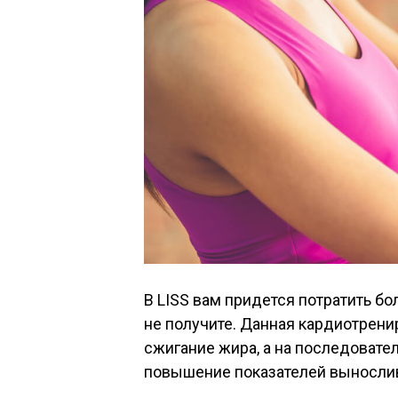
В LISS вам придется потратить бо
не получите. Данная кардиотрени
сжигание жира, а на последоват
повышение показателей выносли