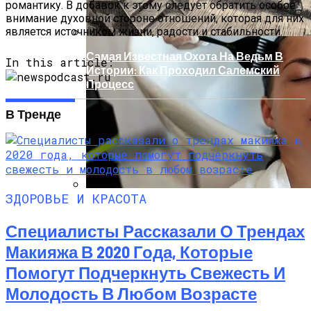
романтику. В добавок к этому следует обратить особое
внимание духовной стороне отношений, которая для них
является источником жизни, радости и стабильности.
Самая Известная Охота На Ведьм В
In this article:
Истории: Как Проходил Салемский
Процесс
В Тренде
ЗДОРОВЬЕ И КРАСОТА
Лунный Календарь Окрашивания
Волос На Октябрь 2025 Года
Специалисты Рассказали О Трендах
Макияжа В 2020 Года, Которые
Помогут Подчеркнуть Свежесть И
Молодость В Любом Возрасте