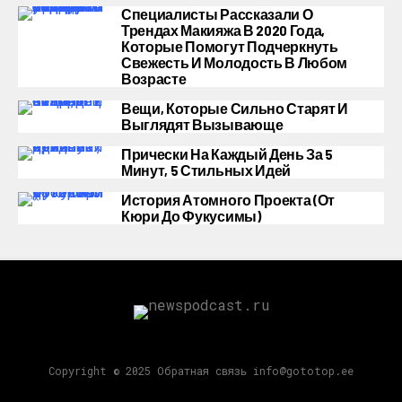
Специалисты Рассказали О
Трендах Макияжа В 2020 Года,
Которые Помогут Подчеркнуть
Свежесть И Молодость В Любом
Возрасте
Вещи, Которые Сильно Старят И
Выглядят Вызывающе
Прически На Каждый День За 5
Минут, 5 Стильных Идей
История Атомного Проекта (от
Кюри До Фукусимы)
Copyright © 2025 Обратная связь info@gototop.ee