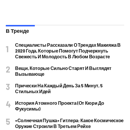
В Тренде
Специалисты Рассказали О Трендах Макияжа В
2020 Года, Которые Помогут Подчеркнуть
Свежесть И Молодость В Любом Возрасте
Вещи, Которые Сильно Старят И Выглядят
Вызывающе
Прически На Каждый День За 5 Минут, 5
Стильных Идей
История Атомного Проекта (от Кюри До
Фукусимы)
«Солнечная Пушка» Гитлера: Какое Космическое
Оружие Строили В Третьем Рейхе