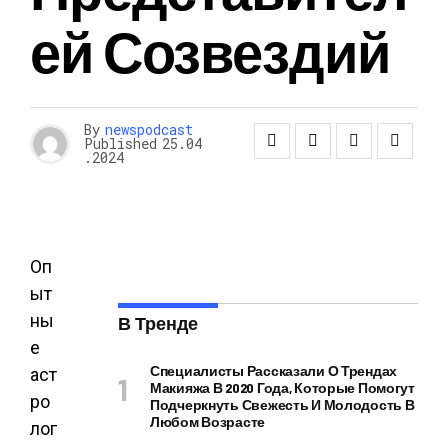
Ей Созвездий
By
newspodcast
Published
25.04
.2024
Оп
ыт
ны
В Тренде
е
Специалисты Рассказали О Трендах
аст
Макияжа В 2020 Года, Которые Помогут
ро
Подчеркнуть Свежесть И Молодость В
Любом Возрасте
лог