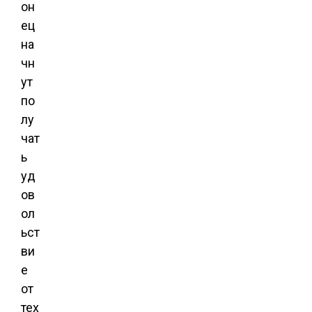
он
ец
на
чн
ут
по
лу
чат
ь
уд
ов
ол
ьст
ви
е
от
тех