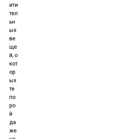
ити
тел
ьн
ых
ве
ще
й, о
кот
ор
ых
те
по
ро
й
да
же
не