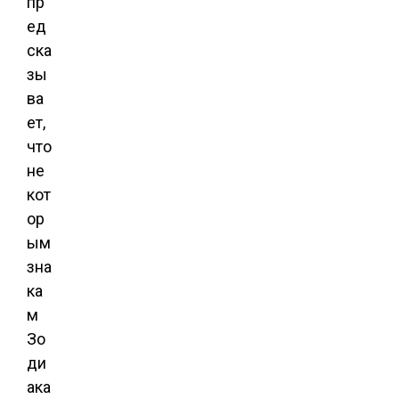
пр
ед
ска
зы
ва
ет,
что
не
кот
ор
ым
зна
ка
м
Зо
ди
ака