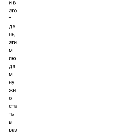
и в
это
т
де
нь,
эти
м
лю
дя
м
ну
жн
о
ста
ть
в
раз