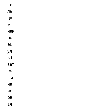
Те
ль
ца
м
нак
он
ец
ул
ыб
ает
ся
фи
на
нс
ов
ая