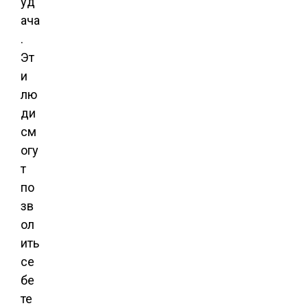
уд
ача
.
Эт
и
лю
ди
см
огу
т
по
зв
ол
ить
се
бе
те