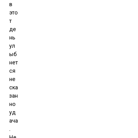
в
это
т
де
нь
ул
ыб
нет
ся
не
ска
зан
но
уд
ача
.
Не