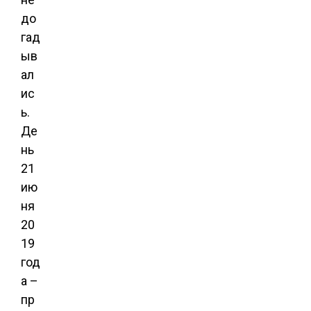
до
гад
ыв
ал
ис
ь.
Де
нь
21
ию
ня
20
19
год
а –
пр