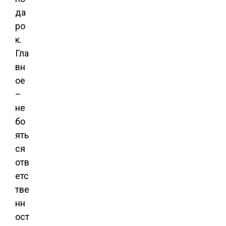
да
ро
к.
Гла
вн
ое
–
не
бо
ять
ся
отв
етс
тве
нн
ост