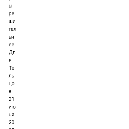
ы
ре
ши
тел
ьн
ее.
Дл
я
Те
ль
цо
в
21
ию
ня
20