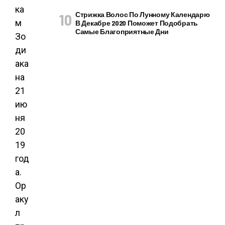
ка
Стрижка Волос По Лунному Календарю
м
В Декабре 2020 Поможет Подобрать
Самые Благоприятные Дни
Зо
ди
ака
на
21
ию
ня
20
19
год
а.
Ор
аку
л