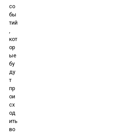
со
бы
тий
,
кот
ор
ые
бу
ду
т
пр
ои
сх
од
ить
во