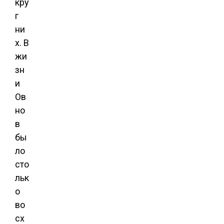
кру
г
ни
х. В
жи
зн
и
Ов
но
в
бы
ло
сто
льк
о
во
сх