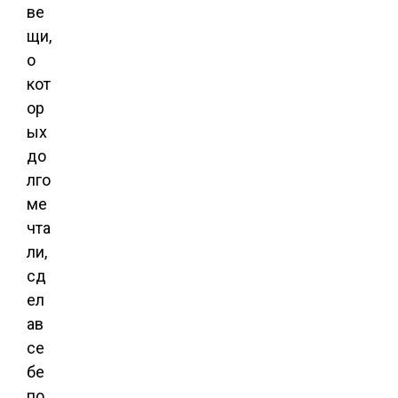
ве
щи,
о
кот
ор
ых
до
лго
ме
чта
ли,
сд
ел
ав
се
бе
по