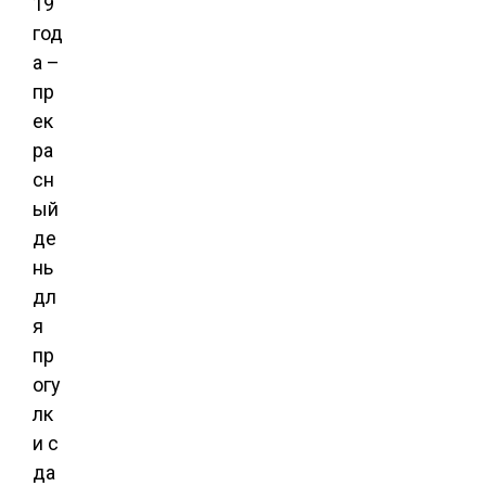
19
год
а –
пр
ек
ра
сн
ый
де
нь
дл
я
пр
огу
лк
и с
да