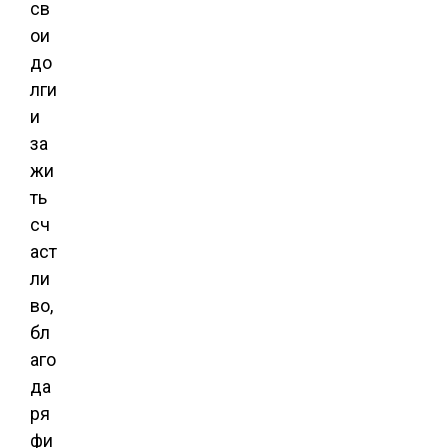
св
ои
до
лги
и
за
жи
ть
сч
аст
ли
во,
бл
аго
да
ря
фи