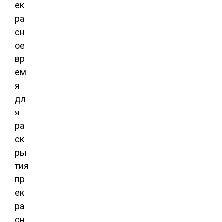
ек
ра
сн
ое
вр
ем
я
дл
я
ра
ск
ры
тия
пр
ек
ра
сн