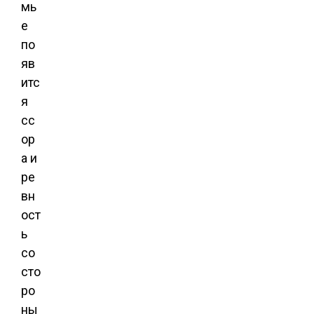
мь
е
по
яв
итс
я
сс
ор
а и
ре
вн
ост
ь
со
сто
ро
ны