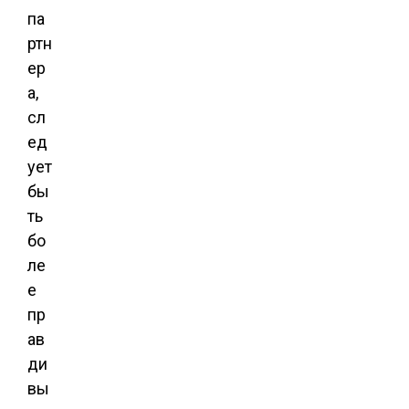
па
ртн
ер
а,
сл
ед
ует
бы
ть
бо
ле
е
пр
ав
ди
вы