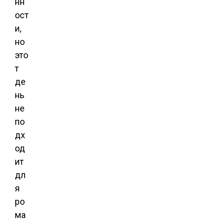
нн
ост
и,
но
это
т
де
нь
не
по
дх
од
ит
дл
я
ро
ма