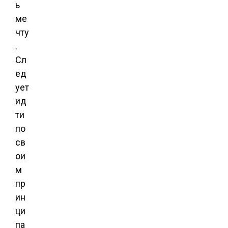
ь
ме
чту
.
Сл
ед
ует
ид
ти
по
св
ои
м
пр
ин
ци
па