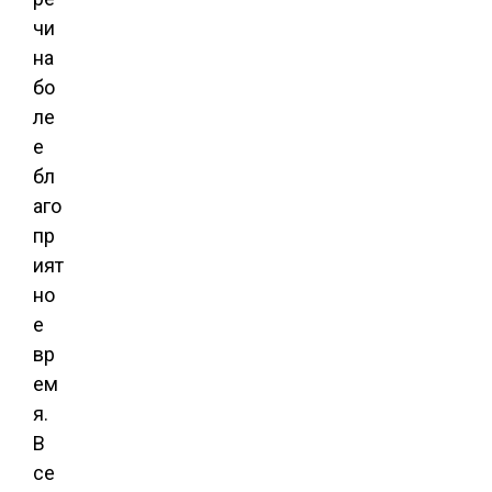
чи
на
бо
ле
е
бл
аго
пр
ият
но
е
вр
ем
я.
В
се