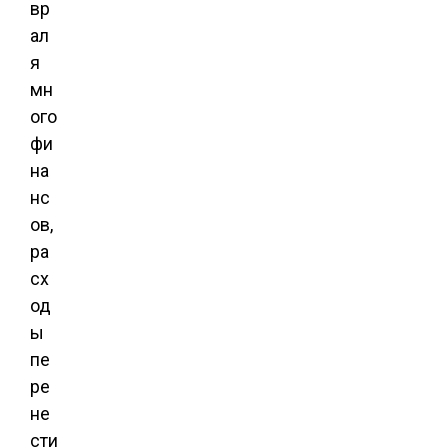
вр
ал
я
мн
ого
фи
на
нс
ов,
ра
сх
од
ы
пе
ре
не
сти