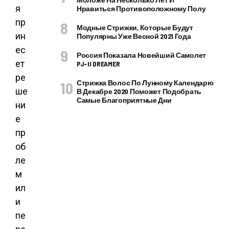
я
Нравиться Противоположному Полу
пр
Модные Стрижки, Которые Будут
ин
Популярны Уже Весной 2021 Года
ес
Россия Показала Новейший Самолет
ет
PJ–II DREAMER
ре
Стрижка Волос По Лунному Календарю
ше
В Декабре 2020 Поможет Подобрать
Самые Благоприятные Дни
ни
е
пр
об
ле
м
ил
и
пе