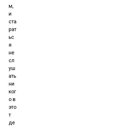
м,
и
ста
рат
ьс
я
не
сл
уш
ать
ни
ког
о в
это
т
де