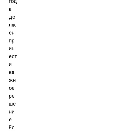
год
а
до
лж
ен
пр
ин
ест
и
ва
жн
ое
ре
ше
ни
е.
Ес