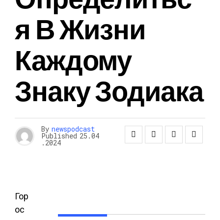
Я В Жизни
Каждому
Знаку Зодиака
By
newspodcast
Published
25.04
.2024
Гор
ос