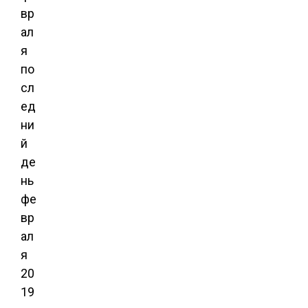
вр
ал
я
по
сл
ед
ни
й
де
нь
фе
вр
ал
я
20
19