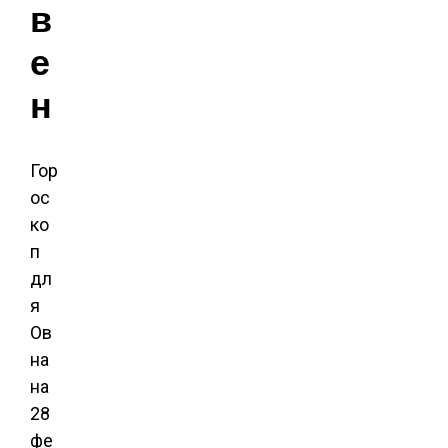
в
е
н
Гор
ос
ко
п
дл
я
Ов
на
на
28
фе