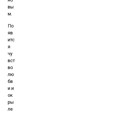
вы
м.
По
яв
итс
я
чу
вст
во
лю
бв
и и
ок
ры
ле