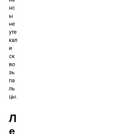
нс
ы
не
уте
кал
и
ск
во
зь
па
ль
цы.
Л
е