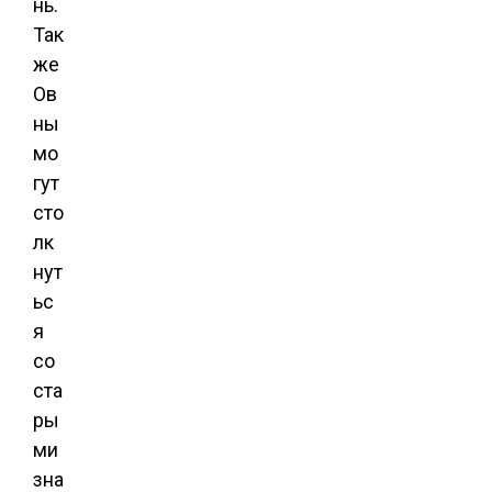
нь.
Так
же
Ов
ны
мо
гут
сто
лк
нут
ьс
я
со
ста
ры
ми
зна