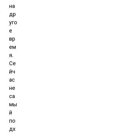
на
др
уго
е
вр
ем
я.
Се
йч
ас
не
са
мы
й
по
дх