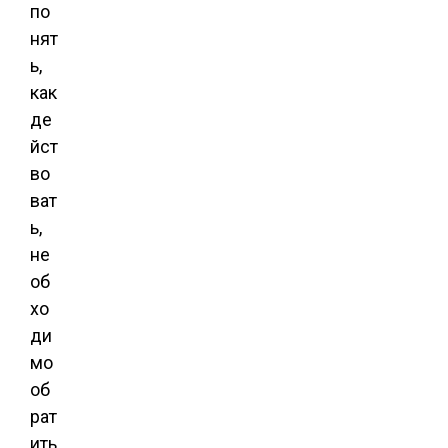
по
нят
ь,
как
де
йст
во
ват
ь,
не
об
хо
ди
мо
об
рат
ить