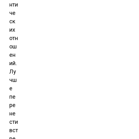
нти
че
ск
их
отн
ош
ен
ий.
Лу
чш
е
пе
ре
не
сти
вст
ре