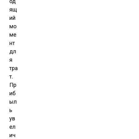
од
ящ
ий
мо
ме
нт
дл
я
тра
т.
Пр
иб
ыл
ь
ув
ел
ич