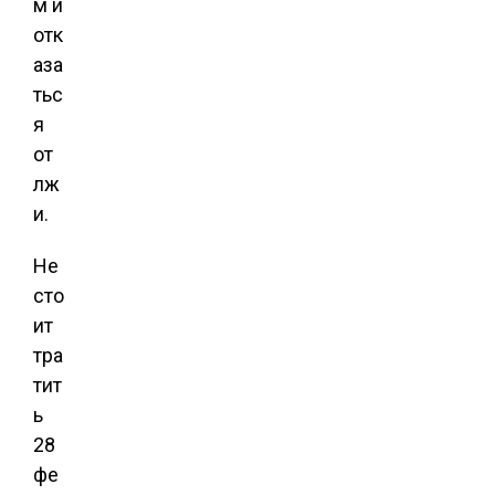
м и
отк
аза
тьс
я
от
лж
и.
Не
сто
ит
тра
тит
ь
28
фе