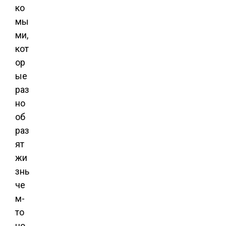
ко
мы
ми,
кот
ор
ые
раз
но
об
раз
ят
жи
знь
че
м-
то
но