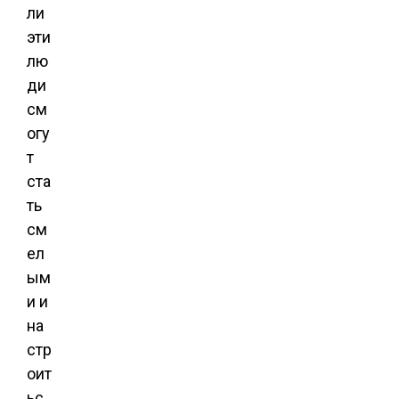
ли
эти
лю
ди
см
огу
т
ста
ть
см
ел
ым
и и
на
стр
оит
ьс