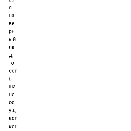
я
на
ве
рн
ый
ла
д,
то
ест
ь
ша
нс
ос
ущ
ест
вит