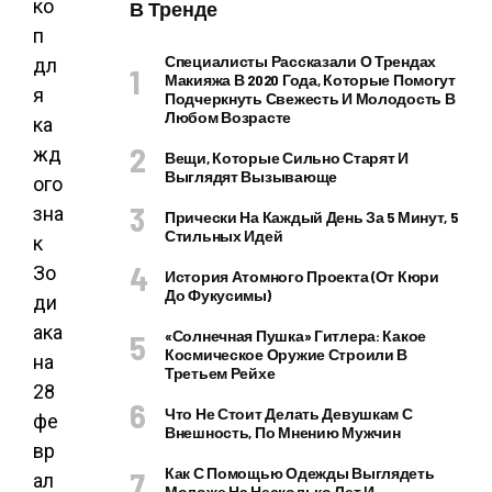
ко
В Тренде
п
Специалисты Рассказали О Трендах
дл
Макияжа В 2020 Года, Которые Помогут
я
Подчеркнуть Свежесть И Молодость В
Любом Возрасте
ка
жд
Вещи, Которые Сильно Старят И
Выглядят Вызывающе
ого
зна
Прически На Каждый День За 5 Минут, 5
Стильных Идей
к
Зо
История Атомного Проекта (от Кюри
До Фукусимы)
ди
ака
«Солнечная Пушка» Гитлера: Какое
Космическое Оружие Строили В
на
Третьем Рейхе
28
Что Не Стоит Делать Девушкам С
фе
Внешность, По Мнению Мужчин
вр
Как С Помощью Одежды Выглядеть
ал
Моложе На Несколько Лет И