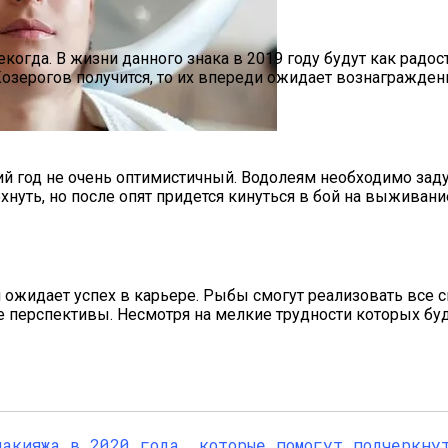
когда. В жизни данного знака в 2019 году будут как радос
озерогов получится, то их впереди ожидает вознаграждени
а Октябрь 2025 Года
ий год не очень оптимистичный. Водолеям необходимо зад
хнуть, но после опят придется кинуться в бой на выживани
 ожидает успех в карьере. Рыбы смогут реализовать все 
е перспективы. Несмотря на мелкие трудности которых буд