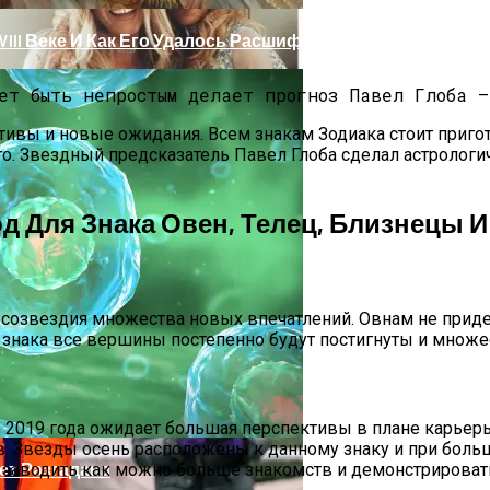
III Веке И Как Его Удалось Расшифровать
тивы и новые ожидания. Всем знакам Зодиака стоит пригот
го. Звездный предсказатель Павел Глоба сделал астролог
од Для Знака Овен, Телец, Близнецы И
созвездия множества новых впечатлений. Овнам не придет
о знака все вершины постепенно будут постигнуты и множе
 Тебе Успех В 2026 Году По Знаку Зодиака
 2019 года ожидает большая перспективы в плане карьер
в. Звезды осень расположены к данному знаку и при бол
ет Разгадана
 заводить как можно больше знакомств и демонстрироват