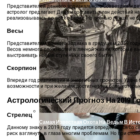
Представителей данного зодиакального созвездия ждет 
астролог предлагает Девам составить план действий на
реализовываясь во всех сферах. Но осенью лучше не бр
Весы
Представителям данного Зодиака в грядущем 2019 году
Весов немного сложностей в личной жизни, которые выб
выстраивать новые ступеньки своего бытия.
Скорпион
Женская Зимняя Обувь: 5 Стильных Мо
Впереди год реализации и энергичных проектов. Удача 
возможности и при желании достигнет тех благ, которы
Астрологический Прогноз На 2019 Г
Стрелец
Самая Известная Охота На Ведьм В Ист
Данному знаку в 2019 году придется определиться со с
риск взглянуть в глаза многим проблемам. Но при стойк