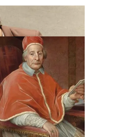
ают Вас Стильной, Но И Притянут Деньги И Удачу