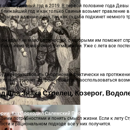
очень удачный год в 2019. В первой половине года Девы 
 ближайший год и как только Свинья возьмет правление в 
аться за важные дела, так как судьба подкинет немного т
 ожидает не мало сложностей, с которыми им поможет спр
ьют их из привычного ритма жизни. Уже с лета все постеп
делей, За Которыми Выстраиваются В Очереди
будет сопутствовать Скорпионам фактически на протяжении 
е только захочет. Астролог советует воспользоваться возм
од Для Знака Стрелец, Козерог, Водо
ории: Как Проходил Салемский Процесс
воими потребностями и понять смысл жизни. Если к лету С
ости и рациональном подходе все у них получится.