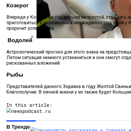
Козерог
Впереди у Козерогов год весьма непростой, отдыхать не
приготовиться к переменам и неожиданностям, если у К
пророчит успешность.
Водолей
Лунный Календарь Окрашивания Волос Н
Астрологический прогноз для этого знака на предстоящ
Летом ситуация немного устаканиться и они смогут отдо
рискованных вложений.
Рыбы
Представителей данного Зодиака в году Желтой Свиньи
благополучие. В личной жизни у их также будет больши
In this article:
В Тренде