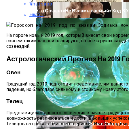
Whatsapp
Кто Создал «не Взламываемый» Код В XV
Email
На пороге новый 2019 год, который внесет свои коррек
совсем таким как они планируют, но все в руках каждо
созвездий.
Астрологический Прогноз На 2019 Г
Овен
Грядущий год 2019 подготовит представителям данного 
падения, но благодаря сильному и стойкому нраву этог
Раскрась Свой Год: Какой Цвет Принесет
Телец
Представителям данного созвездия в начале грядущего
возможность реализоваться и достичь больших успехо
Тайна Происхождения Жизни Скоро Буд
Тельцов на протяжении всего периода. Им необходимо