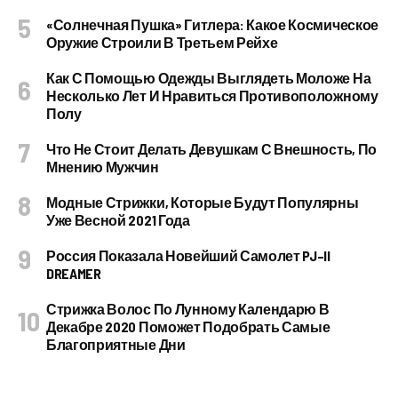
«Солнечная Пушка» Гитлера: Какое Космическое
Оружие Строили В Третьем Рейхе
Как С Помощью Одежды Выглядеть Моложе На
Несколько Лет И Нравиться Противоположному
Полу
Что Не Стоит Делать Девушкам С Внешность, По
Мнению Мужчин
Модные Стрижки, Которые Будут Популярны
Уже Весной 2021 Года
Россия Показала Новейший Самолет PJ–II
DREAMER
Стрижка Волос По Лунному Календарю В
Декабре 2020 Поможет Подобрать Самые
Благоприятные Дни