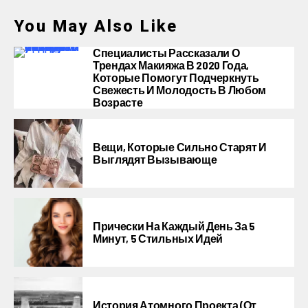
You May Also Like
Специалисты Рассказали О
Трендах Макияжа В 2020 Года,
Которые Помогут Подчеркнуть
Свежесть И Молодость В Любом
Возрасте
Вещи, Которые Сильно Старят И
Выглядят Вызывающе
Прически На Каждый День За 5
Минут, 5 Стильных Идей
История Атомного Проекта (от