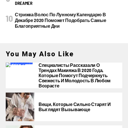
DREAMER
Стрижка Волос По Лунному Календарю В
Декабре 2020 Поможет Подобрать Самые
Благоприятные Дни
You May Also Like
Специалисты Рассказали О
Трендах Макияжа В 2020 Года,
Которые Помогут Подчеркнуть
Свежесть И Молодость В Любом
Возрасте
Вещи, Которые Сильно Старят И
Выглядят Вызывающе