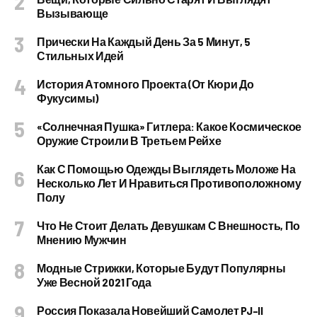
Вызывающе
Прически На Каждый День За 5 Минут, 5
Стильных Идей
История Атомного Проекта (от Кюри До
Фукусимы)
«Солнечная Пушка» Гитлера: Какое Космическое
Оружие Строили В Третьем Рейхе
Как С Помощью Одежды Выглядеть Моложе На
Несколько Лет И Нравиться Противоположному
Полу
Что Не Стоит Делать Девушкам С Внешность, По
Мнению Мужчин
Модные Стрижки, Которые Будут Популярны
Уже Весной 2021 Года
Россия Показала Новейший Самолет PJ–II