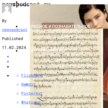
ЗДОРОВЬЕ И КРАСОТА
newspodcast.ru
By
ИНТЕРЕСНОЕ И ПОЗНАВАТЕЛЬНОЕ
newspodcast
Published
11.02.2024
НАУКА И ТЕХНОЛОГИИ
Flipboard
Reddit
Эти 6 Цветов Осени 2025 Не Только
Pinterest
Сделают Вас Стильной, Но И Притянут
Whatsapp
Деньги И Удачу