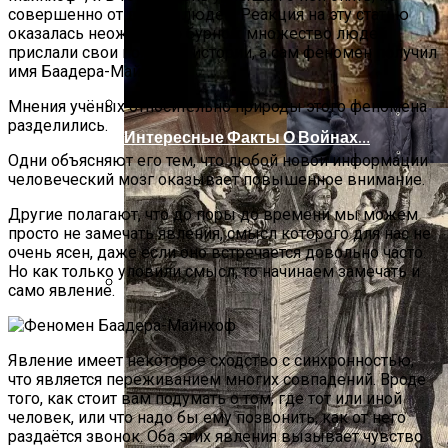
совершенно от других людей. Реакция на эту статью
оказалась неожиданно бурной: множество людей
прислали свои похожие истории, а сам феномен получил
имя Баадера-Майнхоф.
Мнения учёных относительно природы этого феномена
разделились.
Интересные Факты О Войнах…
Одни объясняют его тем, что любой новой информации
человеческий мозг оказывает повышенное внимание.
Другие полагают, что до поры до времени мы можем
просто не замечать явления, смысл которого для нас не
очень ясен, даже если оно встречается довольно часто.
Но как только уловили смысл, то начинаем замечать и
само явление.
Женская Зимняя Обувь: 5 Стильных
Моделей, За Которыми
Выстраиваются В Очереди
Явление имеет некоторое сходство с синхронностью,
что является переживанием многих совпадений. Вроде
того, как стоит вам подумать о том, где тот или иной
человек, или что надо бы ему позвонить, как от него
раздаётся звонок. Оба этих явления вызывает чувство