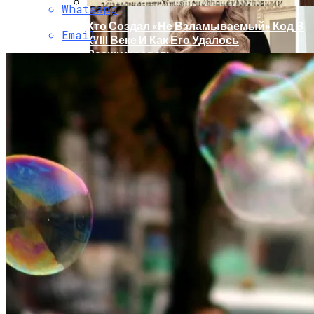
Whatsapp
Кто Создал «не Взламываемый» Код В
Email
XVIII Веке И Как Его Удалось
Расшифровать
Раскрась Свой Год: Какой Цвет
Принесет Тебе Успех В 2026 Году По
Знаку Зодиака