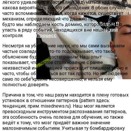
лёгкого удивления, и заставляет задуматься над тем,
какова вероятность такого совпадения. В обоих случаях
часто вспоминается судьба, когда кажется, существует
механизм, определяющий что должно произойти. как
Самая Известная Охота На Ведьм В
будто мы наблюдаем кость домино, которой суждено
Истории: Как Проходил Салемский
упасть в ряду событий, находящихся вне нашего
Процесс
контроля.
Несмотря на убеждение науки, что мы сами вызываем
частые совпадения, что-то подсказывает, что такое
объяснение будет недостаточным. Наш опыт
показывает, что частое столкновение с ранее
неизвестной информацией происходит слишком точно и
часто, чтобы объясняться вот так просто. Но наблюдение
само по себе крайне несовершенно, и нельзя ему
полностью доверять.
Лунный Календарь Окрашивания
Волос На Октябрь 2025 Года
Причина в том, что наш разум находится в плену готовых
установок в отношении паттернов (pattern здесь:
тенденция; прим. mixednews.ru). Наш мозг является
превосходным инструментом распознавания паттернов,
эта особенность очень полезна для обучения, но также
ведёт к тому, что мозг придаёт важное значение
малозначимым событиям. Учитывая ту бомбардировку