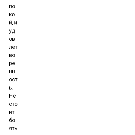
по
ко
й, и
уд
ов
лет
во
ре
нн
ост
ь.
Не
сто
ит
бо
ять