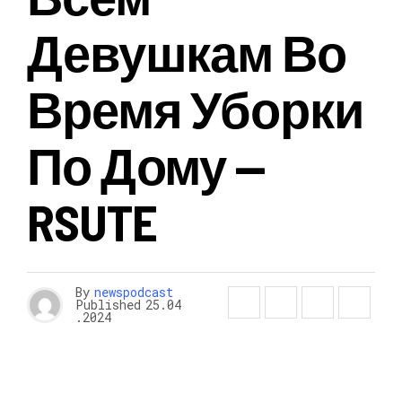
Девушкам Во
Время Уборки
По Дому —
RSUTE
By
newspodcast
Published
25.04
.2024