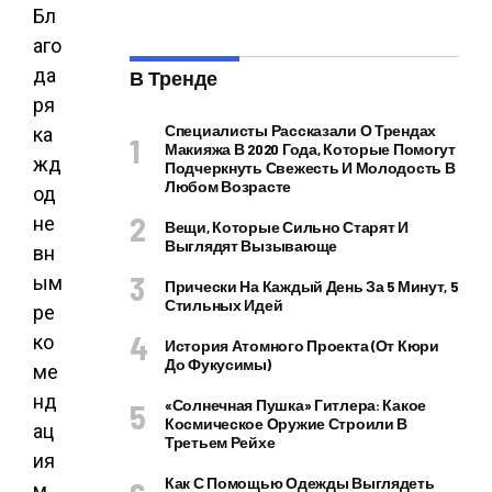
Бл
аго
да
В Тренде
ря
Специалисты Рассказали О Трендах
ка
Макияжа В 2020 Года, Которые Помогут
жд
Подчеркнуть Свежесть И Молодость В
Любом Возрасте
од
не
Вещи, Которые Сильно Старят И
Выглядят Вызывающе
вн
ым
Прически На Каждый День За 5 Минут, 5
Стильных Идей
ре
ко
История Атомного Проекта (от Кюри
До Фукусимы)
ме
нд
«Солнечная Пушка» Гитлера: Какое
Космическое Оружие Строили В
ац
Третьем Рейхе
ия
Как С Помощью Одежды Выглядеть
м