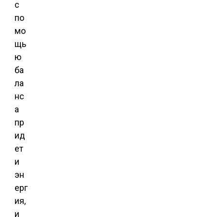
с
по
мо
щь
ю
ба
ла
нс
а
пр
ид
ет
и
эн
ерг
ия,
и