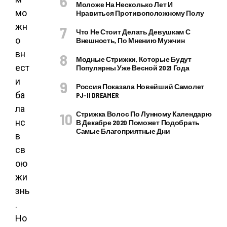
Моложе На Несколько Лет И
мо
Нравиться Противоположному Полу
жн
Что Не Стоит Делать Девушкам С
о
Внешность, По Мнению Мужчин
вн
Модные Стрижки, Которые Будут
ест
Популярны Уже Весной 2021 Года
и
Россия Показала Новейший Самолет
ба
PJ–II DREAMER
ла
Стрижка Волос По Лунному Календарю
нс
В Декабре 2020 Поможет Подобрать
Самые Благоприятные Дни
в
св
ою
жи
знь
.
Но