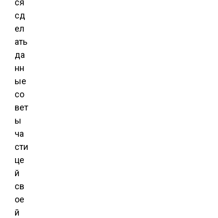
ся
сд
ел
ать
да
нн
ые
со
вет
ы
ча
сти
це
й
св
ое
й