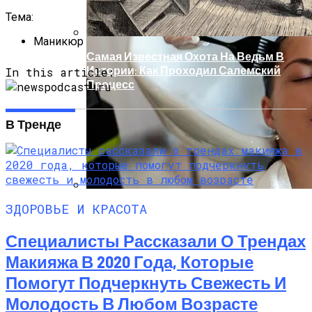
Тема:
Маникюр
Самая Известная Охота На Ведьм В
Истории: Как Проходил Салемский
In this article:
Процесс
В Тренде
ЗДОРОВЬЕ И КРАСОТА
Лунный Календарь Окрашивания
Волос На Октябрь 2025 Года
Специалисты Рассказали О Трендах
Макияжа В 2020 Года, Которые
Помогут Подчеркнуть Свежесть И
Молодость В Любом Возрасте