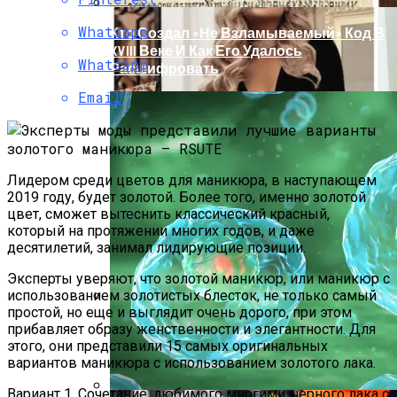
Whatsapp
Кто Создал «не Взламываемый» Код В
XVIII Веке И Как Его Удалось
Whatsapp
Расшифровать
Email
Лидером среди цветов для маникюра, в наступающем
2019 году, будет золотой. Более того, именно золотой
цвет, сможет вытеснить классический красный,
который на протяжении многих годов, и даже
десятилетий, занимал лидирующие позиции.
Эксперты уверяют, что золотой маникюр, или маникюр с
использованием золотистых блесток, не только самый
простой, но еще и выглядит очень дорого, при этом
Раскрась Свой Год: Какой Цвет
прибавляет образу женственности и элегантности. Для
Принесет Тебе Успех В 2026 Году По
этого, они представили 15 самых оригинальных
Знаку Зодиака
вариантов маникюра с использованием золотого лака.
Вариант 1. Сочетание, любимого многими, черного лака с