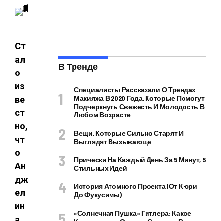
Ст
ал
В Тренде
о
из
Специалисты Рассказали О Трендах
Макияжа В 2020 Года, Которые Помогут
ве
Подчеркнуть Свежесть И Молодость В
ст
Любом Возрасте
но,
Вещи, Которые Сильно Старят И
чт
Выглядят Вызывающе
о
Прически На Каждый День За 5 Минут, 5
Ан
Стильных Идей
дж
История Атомного Проекта (от Кюри
ел
До Фукусимы)
ин
«Солнечная Пушка» Гитлера: Какое
а