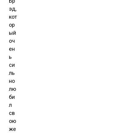
Бр
эд,
кот
ор
ый
оч
ен
ь
си
ль
но
лю
би
л
св
ою
же