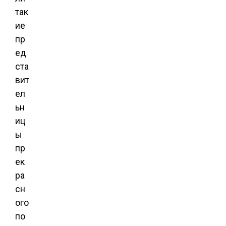
так
ие
пр
ед
ста
вит
ел
ьн
иц
ы
пр
ек
ра
сн
ого
по