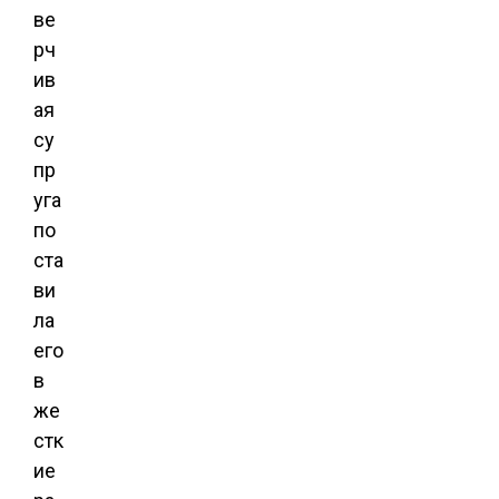
ве
рч
ив
ая
су
пр
уга
по
ста
ви
ла
его
в
же
стк
ие