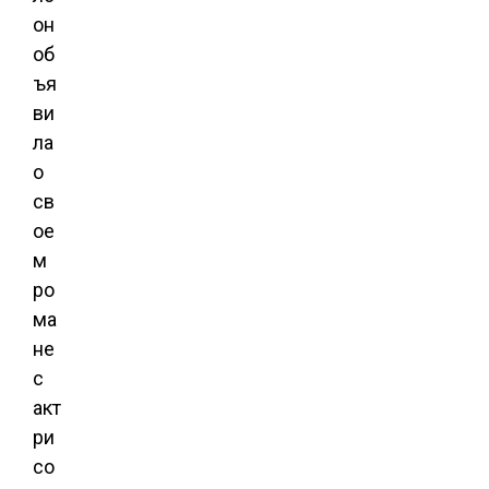
он
об
ъя
ви
ла
о
св
ое
м
ро
ма
не
с
акт
ри
со