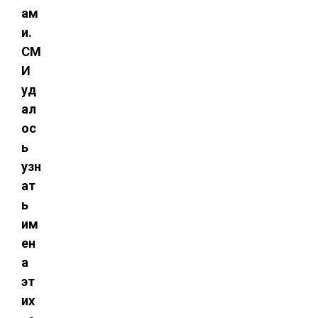
ам
и.
СМ
И
уд
ал
ос
ь
узн
ат
ь
им
ен
а
эт
их