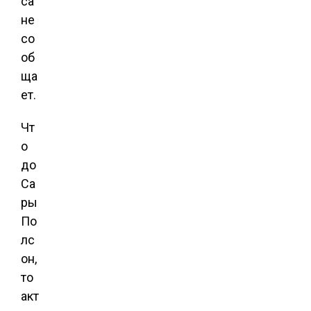
са
не
со
об
ща
ет.
Чт
о
до
Са
ры
По
лс
он,
то
акт