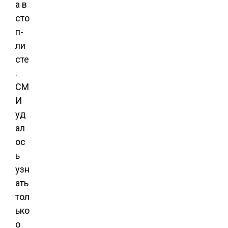
а в
сто
п-
ли
сте
.
СМ
И
уд
ал
ос
ь
узн
ать
тол
ько
о