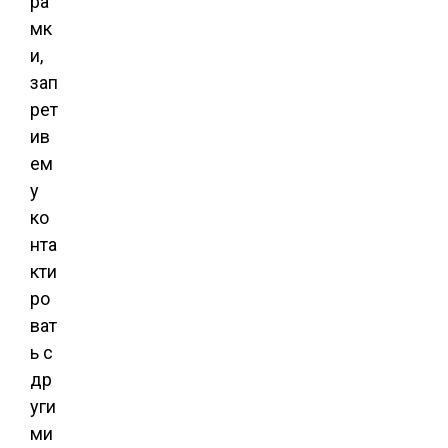
ра
мк
и,
зап
рет
ив
ем
у
ко
нта
кти
ро
ват
ь с
др
уги
ми