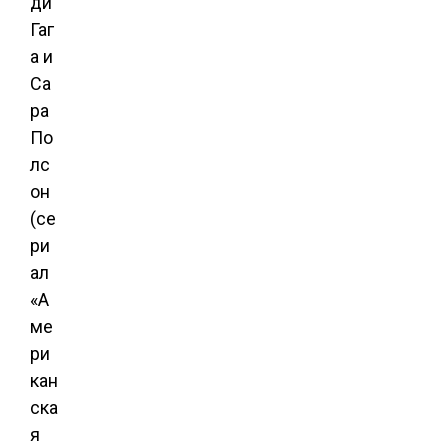
ди
Гаг
а и
Са
ра
По
лс
он
(се
ри
ал
«А
ме
ри
кан
ска
я