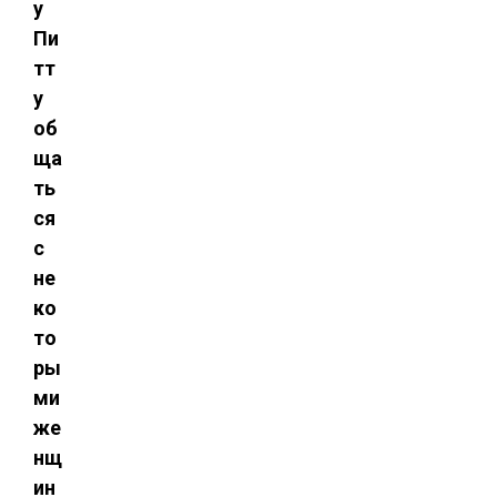
у
Пи
тт
у
об
ща
ть
ся
с
не
ко
то
ры
ми
же
нщ
ин