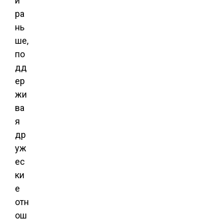
и
ра
нь
ше,
по
дд
ер
жи
ва
я
др
уж
ес
ки
е
отн
ош