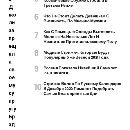
Космическое Оружие Строили В
Третьем Рейхе
Д
жо
Что Не Стоит Делать Девушкам С
Внешность, По Мнению Мужчин
ли
за
Как С Помощью Одежды Выглядеть
Моложе На Несколько Лет И
пр
Нравиться Противоположному Полу
ещ
Модные Стрижки, Которые Будут
ал
Популярны Уже Весной 2021 Года
а
Россия Показала Новейший Самолет
св
PJ–II DREAMER
ое
Стрижка Волос По Лунному Календарю
му
В Декабре 2020 Поможет Подобрать
су
Самые Благоприятные Дни
пр
угу
Бр
эд