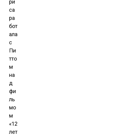
ри
са
ра
бот
ала
с
Пи
тто
м
на
д
фи
ль
мо
м
«12
лет