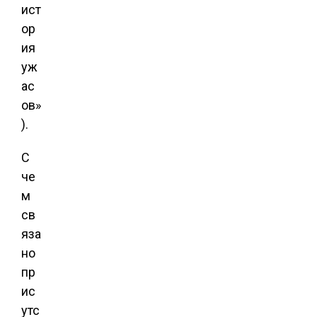
ист
ор
ия
уж
ас
ов»
).
С
че
м
св
яза
но
пр
ис
утс