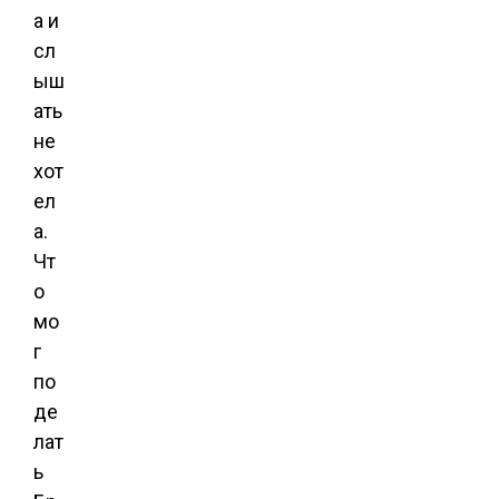
а и
сл
ыш
ать
не
хот
ел
а.
Чт
о
мо
г
по
де
лат
ь