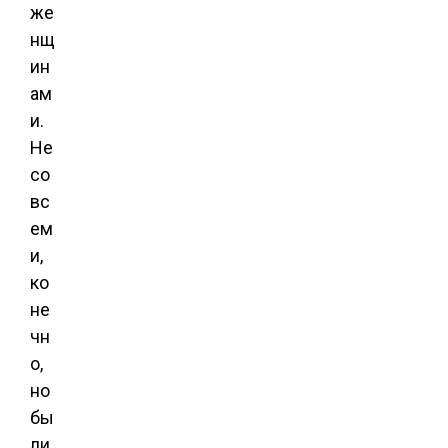
же
нщ
ин
ам
и.
Не
со
вс
ем
и,
ко
не
чн
о,
но
бы
ли