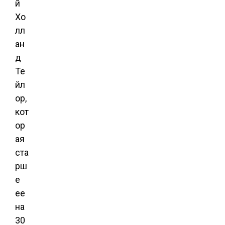
й
Хо
лл
ан
д
Те
йл
ор,
кот
ор
ая
ста
рш
е
ее
на
30