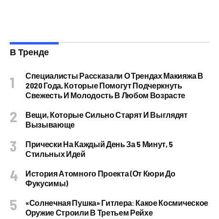
В Тренде
Специалисты Рассказали О Трендах Макияжа В
2020 Года, Которые Помогут Подчеркнуть
Свежесть И Молодость В Любом Возрасте
Вещи, Которые Сильно Старят И Выглядят
Вызывающе
Прически На Каждый День За 5 Минут, 5
Стильных Идей
История Атомного Проекта (от Кюри До
Фукусимы)
«Солнечная Пушка» Гитлера: Какое Космическое
Оружие Строили В Третьем Рейхе