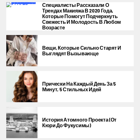
Специалисты Рассказали О
Трендах Макияжа В 2020 Года,
Которые Помогут Подчеркнуть
Свежесть И Молодость В Любом
Возрасте
Вещи, Которые Сильно Старят И
Выглядят Вызывающе
Прически На Каждый День За 5
Минут, 5 Стильных Идей
История Атомного Проекта (от
Кюри До Фукусимы)