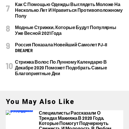
Как С Помощью Одежды Выглядеть Моложе На
Несколько Лет И Нравиться Противоположному
Полу
Модные Стрижки, Которые Будут Популярны
Уже Весной 2021 Года
Россия Показала Новейший Самолет PJ–II
DREAMER
Стрижка Волос По Лунному Календарю В
Декабре 2020 Поможет Подобрать Самые
Благоприятные Дни
You May Also Like
Специалисты Рассказали О
Трендах Макияжа В 2020 Года,
Которые Помогут Подчеркнуть
Свежесть И Молодость В Любом