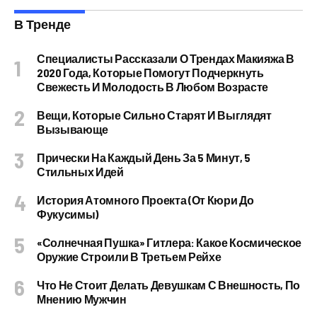
В Тренде
Специалисты Рассказали О Трендах Макияжа В
2020 Года, Которые Помогут Подчеркнуть
Свежесть И Молодость В Любом Возрасте
Вещи, Которые Сильно Старят И Выглядят
Вызывающе
Прически На Каждый День За 5 Минут, 5
Стильных Идей
История Атомного Проекта (от Кюри До
Фукусимы)
«Солнечная Пушка» Гитлера: Какое Космическое
Оружие Строили В Третьем Рейхе
Что Не Стоит Делать Девушкам С Внешность, По
Мнению Мужчин