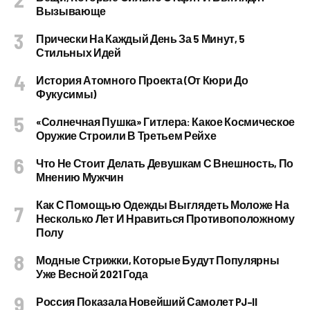
Вызывающе
Прически На Каждый День За 5 Минут, 5
Стильных Идей
История Атомного Проекта (от Кюри До
Фукусимы)
«Солнечная Пушка» Гитлера: Какое Космическое
Оружие Строили В Третьем Рейхе
Что Не Стоит Делать Девушкам С Внешность, По
Мнению Мужчин
Как С Помощью Одежды Выглядеть Моложе На
Несколько Лет И Нравиться Противоположному
Полу
Модные Стрижки, Которые Будут Популярны
Уже Весной 2021 Года
Россия Показала Новейший Самолет PJ–II