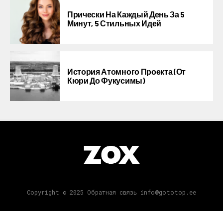
Прически На Каждый День За 5
Минут, 5 Стильных Идей
История Атомного Проекта (от
Кюри До Фукусимы)
Copyright © 2025 Обратная связь info@gototop.ee