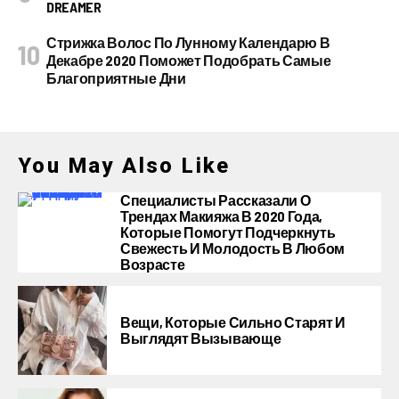
DREAMER
Стрижка Волос По Лунному Календарю В
Декабре 2020 Поможет Подобрать Самые
Благоприятные Дни
You May Also Like
Специалисты Рассказали О
Трендах Макияжа В 2020 Года,
Которые Помогут Подчеркнуть
Свежесть И Молодость В Любом
Возрасте
Вещи, Которые Сильно Старят И
Выглядят Вызывающе