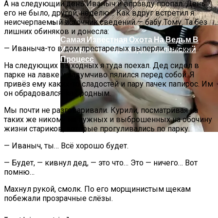
А на следующий день Иваныч и вправду пропал. День
его не было, другой, неделю… Как вдруг встретил я
неисчерпаемый источник сведений — бабу Тому. Та без
лишних обиняков и донесла:
Самая Известная Охота На Ведьм В
— Иваныча-то в дом престарелых выперли. Так вот…
Истории: Как Проходил Салемский
Процесс
На следующих выходных я туда поехал. Дед сидел в
парке на лавке и задумчиво пялился перед собой. Я
привёз ему каких-то сладостей и пару пачек папирос. Им
он обрадовался, как родным.
Мы почти не разговаривали. Курили, посматривая на
таких же никому не нужных и выброшенных на обочину
жизни стариков, которые прогуливались по парку.
— Иваныч, ты… Всё хорошо будет.
Лунный Календарь Окрашивания
Волос На Октябрь 2025 Года
— Будет, — кивнул дед, — это что… Это — ничего… Вот
помню…
Махнул рукой, смолк. По его морщинистым щекам
побежали прозрачные слёзы.