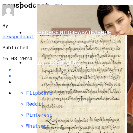
ЗДОРОВЬЕ И КРАСОТА
newspodcast.ru
By
ИНТЕРЕСНОЕ И ПОЗНАВАТЕЛЬНОЕ
newspodcast
Published
16.03.2024
НАУКА И ТЕХНОЛОГИИ
Flipboard
Reddit
Эти 6 Цветов Осени 2025 Не Только
Pinterest
Сделают Вас Стильной, Но И Притянут
Whatsapp
Деньги И Удачу