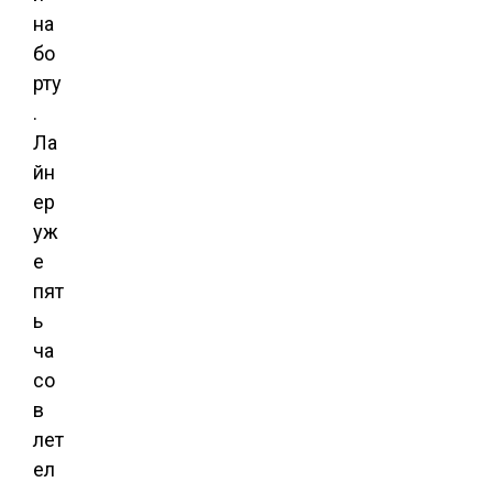
на
бо
рту
.
Ла
йн
ер
уж
е
пят
ь
ча
со
в
лет
ел