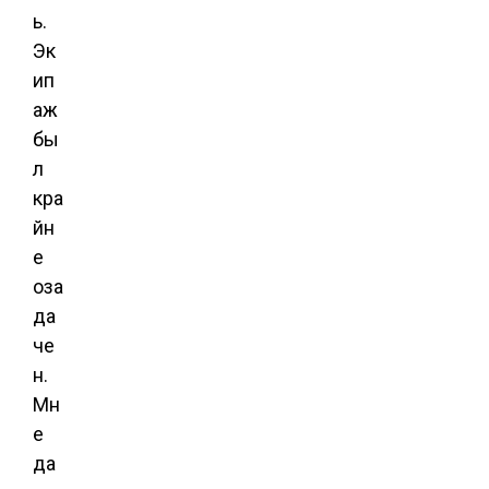
ь.
Эк
ип
аж
бы
л
кра
йн
е
оза
да
че
н.
Мн
е
да