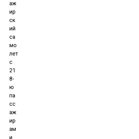
аж
ир
ск
ий
са
мо
лет
с
21
8-
ю
па
сс
аж
ир
ам
и