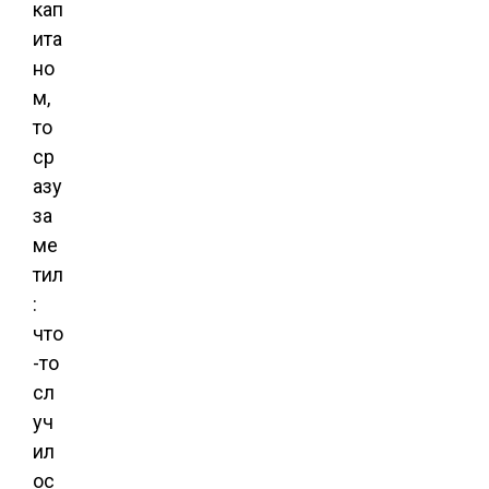
кап
ита
но
м,
то
ср
азу
за
ме
тил
:
что
-то
сл
уч
ил
ос