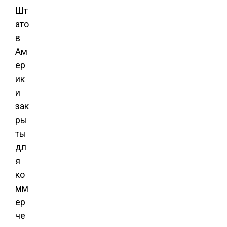
Шт
ато
в
Ам
ер
ик
и
зак
ры
ты
дл
я
ко
мм
ер
че