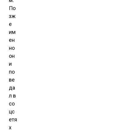
м.
По
зж
е
им
ен
но
он
и
по
ве
да
л в
со
цс
етя
х