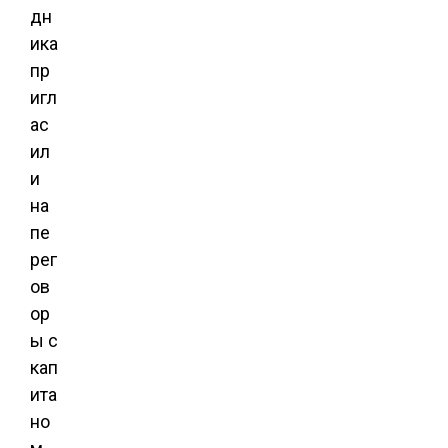
дн
ика
пр
игл
ас
ил
и
на
пе
рег
ов
ор
ы с
кап
ита
но