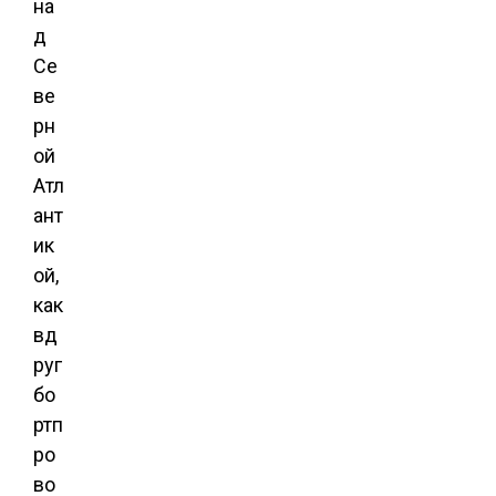
на
д
Се
ве
рн
ой
Атл
ант
ик
ой,
как
вд
руг
бо
ртп
ро
во