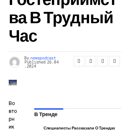
Ва В Трудный
Час
By
newspodcast
Published
26.04
.2024
Во
вто
В Тренде
рн
ик
Специалисты Рассказали О Трендах