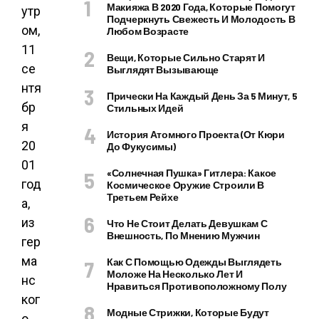
Макияжа В 2020 Года, Которые Помогут
утр
Подчеркнуть Свежесть И Молодость В
ом,
Любом Возрасте
11
Вещи, Которые Сильно Старят И
се
Выглядят Вызывающе
нтя
Прически На Каждый День За 5 Минут, 5
бр
Стильных Идей
я
История Атомного Проекта (от Кюри
20
До Фукусимы)
01
«Солнечная Пушка» Гитлера: Какое
год
Космическое Оружие Строили В
Третьем Рейхе
а,
из
Что Не Стоит Делать Девушкам С
Внешность, По Мнению Мужчин
гер
ма
Как С Помощью Одежды Выглядеть
Моложе На Несколько Лет И
нс
Нравиться Противоположному Полу
ког
Модные Стрижки, Которые Будут
о