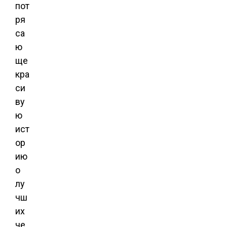
пот
ря
са
ю
ще
кра
си
ву
ю
ист
ор
ию
о
лу
чш
их
че