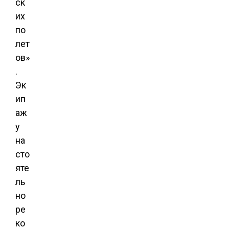
ск
их
по
лет
ов»
.
Эк
ип
аж
у
на
сто
яте
ль
но
ре
ко