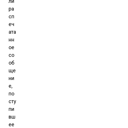
ли
ра
сп
еч
ата
нн
ое
со
об
ще
ни
е,
по
сту
пи
вш
ее