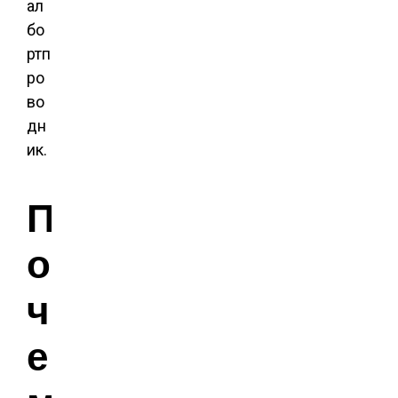
ал
бо
ртп
ро
во
дн
ик.
П
о
ч
е