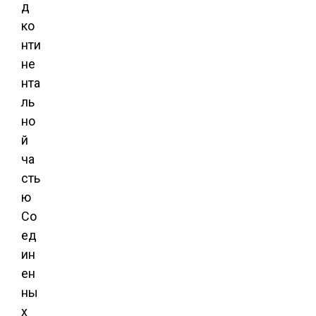
д
ко
нти
не
нта
ль
но
й
ча
сть
ю
Со
ед
ин
ен
ны
х