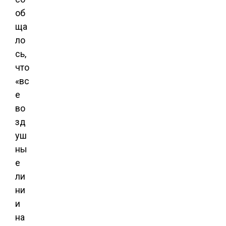
об
ща
ло
сь,
что
«вс
е
во
зд
уш
ны
е
ли
ни
и
на