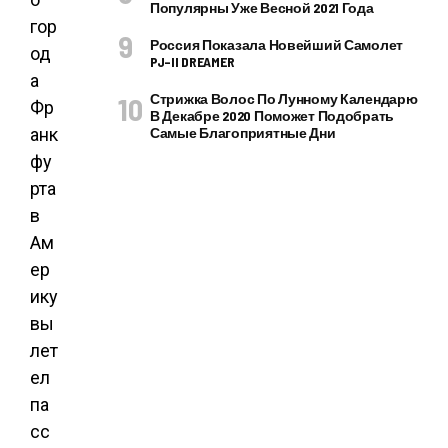
Популярны Уже Весной 2021 Года
гор
Россия Показала Новейший Самолет
од
PJ–II DREAMER
а
Стрижка Волос По Лунному Календарю
Фр
В Декабре 2020 Поможет Подобрать
анк
Самые Благоприятные Дни
фу
рта
в
Ам
ер
ику
вы
лет
ел
па
сс