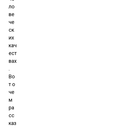
ло
ве
че
ск
их
кач
ест
вах
.
Во
т о
че
м
ра
сс
каз