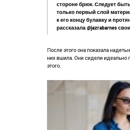
стороне брюк. Следует быть
только первый слой материа
к его концу булавку и протя
рассказала @jazrabarnes сво
После этого она показала надетые
них вшила. Они сидели идеально 
этого.