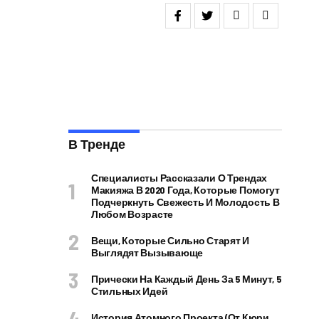
В Тренде
Специалисты Рассказали О Трендах
Макияжа В 2020 Года, Которые Помогут
Подчеркнуть Свежесть И Молодость В
Любом Возрасте
Вещи, Которые Сильно Старят И
Выглядят Вызывающе
Прически На Каждый День За 5 Минут, 5
Стильных Идей
История Атомного Проекта (от Кюри