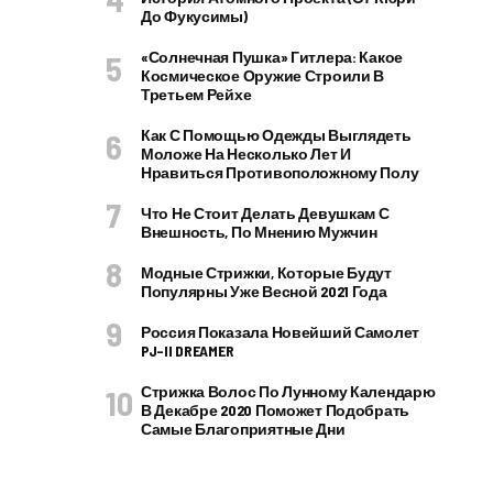
До Фукусимы)
«Солнечная Пушка» Гитлера: Какое
Космическое Оружие Строили В
Третьем Рейхе
Как С Помощью Одежды Выглядеть
Моложе На Несколько Лет И
Нравиться Противоположному Полу
Что Не Стоит Делать Девушкам С
Внешность, По Мнению Мужчин
Модные Стрижки, Которые Будут
Популярны Уже Весной 2021 Года
Россия Показала Новейший Самолет
PJ–II DREAMER
Стрижка Волос По Лунному Календарю
В Декабре 2020 Поможет Подобрать
Самые Благоприятные Дни