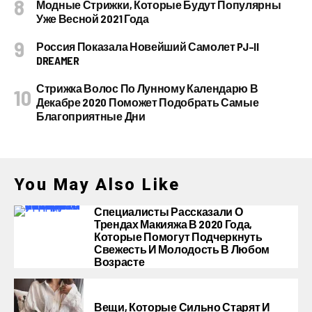
Модные Стрижки, Которые Будут Популярны
Уже Весной 2021 Года
Россия Показала Новейший Самолет PJ–II
DREAMER
Стрижка Волос По Лунному Календарю В
Декабре 2020 Поможет Подобрать Самые
Благоприятные Дни
You May Also Like
Специалисты Рассказали О
Трендах Макияжа В 2020 Года,
Которые Помогут Подчеркнуть
Свежесть И Молодость В Любом
Возрасте
Вещи, Которые Сильно Старят И