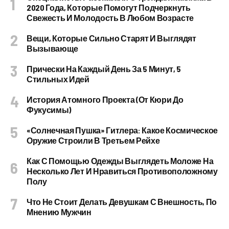
2020 Года, Которые Помогут Подчеркнуть
Свежесть И Молодость В Любом Возрасте
Вещи, Которые Сильно Старят И Выглядят
Вызывающе
Прически На Каждый День За 5 Минут, 5
Стильных Идей
История Атомного Проекта (от Кюри До
Фукусимы)
«Солнечная Пушка» Гитлера: Какое Космическое
Оружие Строили В Третьем Рейхе
Как С Помощью Одежды Выглядеть Моложе На
Несколько Лет И Нравиться Противоположному
Полу
Что Не Стоит Делать Девушкам С Внешность, По
Мнению Мужчин