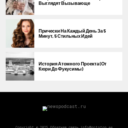
Выглядят Вызывающе
Прически На Каждый День За 5
Минут, 5 Стильных Идей
История Атомного Проекта (от
Кюри До Фукусимы)
Copyright © 2025 Обратная связь info@gototop.ee