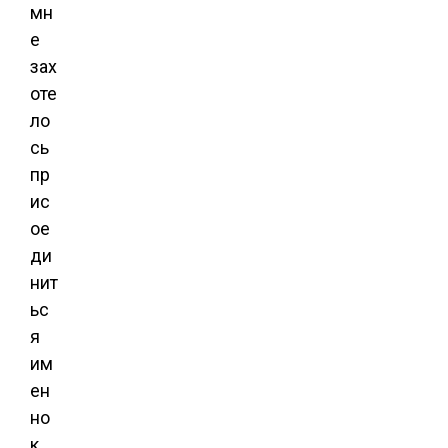
мн
е
зах
оте
ло
сь
пр
ис
ое
ди
нит
ьс
я
им
ен
но
к