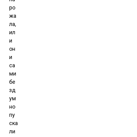
ро
жа
ла,
ил
и
он
и
са
ми
бе
зд
ум
но
пу
ска
ли