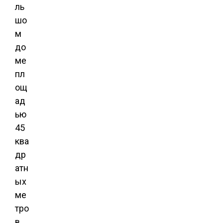
ль
шо
м
до
ме
пл
ощ
ад
ью
45
ква
др
атн
ых
ме
тро
в,