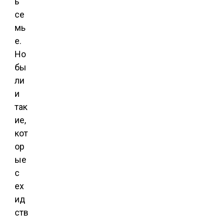
ь
се
мь
е.
Но
бы
ли
и
так
ие,
кот
ор
ые
с
ех
ид
ств