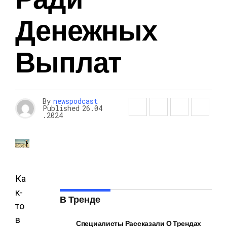
Денежных
Выплат
By
newspodcast
Published
26.04
.2024
Ка
к-
В Тренде
то
в
Специалисты Рассказали О Трендах