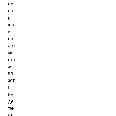
ом
сп
ра
ши
ва
ли:
это
ме
стн
ая
вл
аст
ь
им
де
тей
на