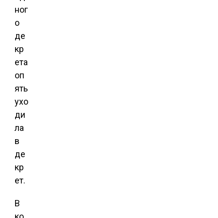
ног
о
де
кр
ета
оп
ять
ухо
ди
ла
в
де
кр
ет.
В
ко