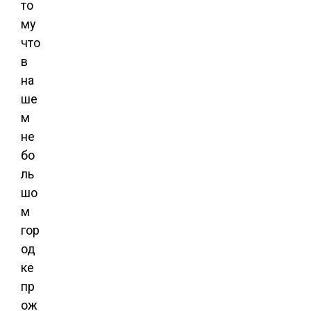
то
му
что
в
на
ше
м
не
бо
ль
шо
м
гор
од
ке
пр
ож