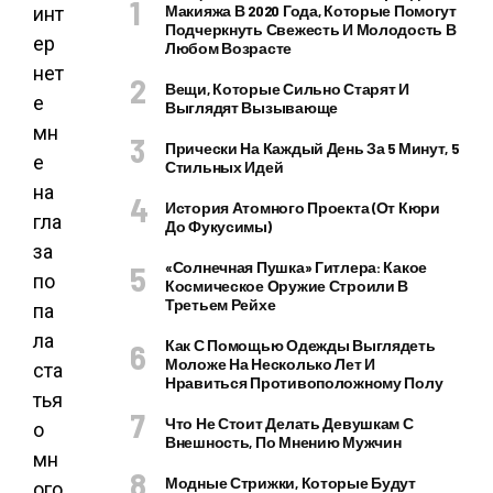
Макияжа В 2020 Года, Которые Помогут
инт
Подчеркнуть Свежесть И Молодость В
ер
Любом Возрасте
нет
Вещи, Которые Сильно Старят И
е
Выглядят Вызывающе
мн
Прически На Каждый День За 5 Минут, 5
е
Стильных Идей
на
История Атомного Проекта (от Кюри
гла
До Фукусимы)
за
«Солнечная Пушка» Гитлера: Какое
по
Космическое Оружие Строили В
Третьем Рейхе
па
ла
Как С Помощью Одежды Выглядеть
Моложе На Несколько Лет И
ста
Нравиться Противоположному Полу
тья
Что Не Стоит Делать Девушкам С
о
Внешность, По Мнению Мужчин
мн
Модные Стрижки, Которые Будут
ого