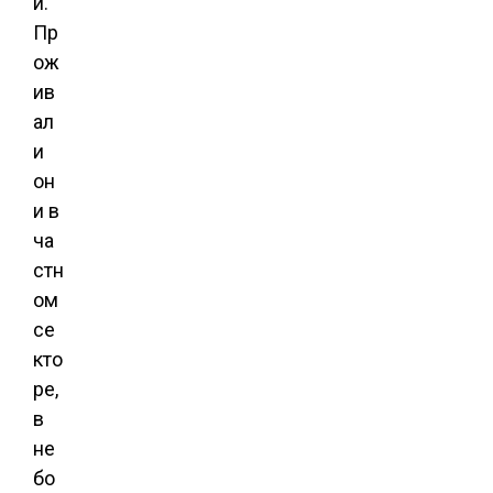
и.
Пр
ож
ив
ал
и
он
и в
ча
стн
ом
се
кто
ре,
в
не
бо