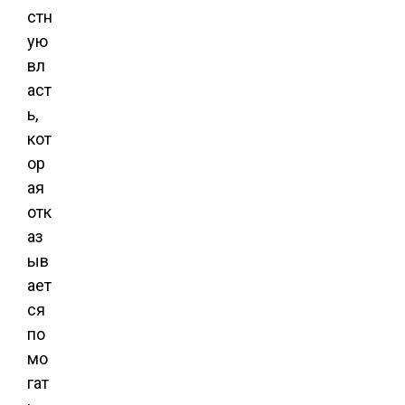
стн
ую
вл
аст
ь,
кот
ор
ая
отк
аз
ыв
ает
ся
по
мо
гат