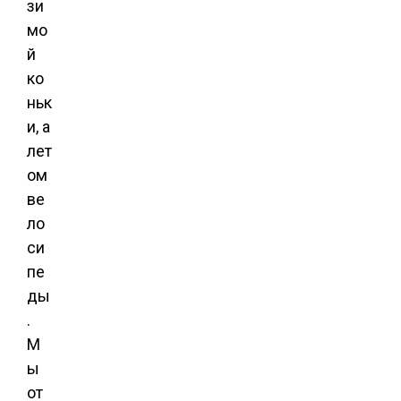
зи
мо
й
ко
ньк
и, а
лет
ом
ве
ло
си
пе
ды
.
М
ы
от