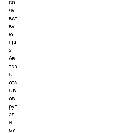
со
чу
вст
ву
ю
щи
х.
Ав
тор
ы
отз
ыв
ов
руг
ал
и
ме