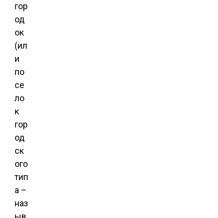
гор
од
ок
(ил
и
по
се
ло
к
гор
од
ск
ого
тип
а –
наз
ыв