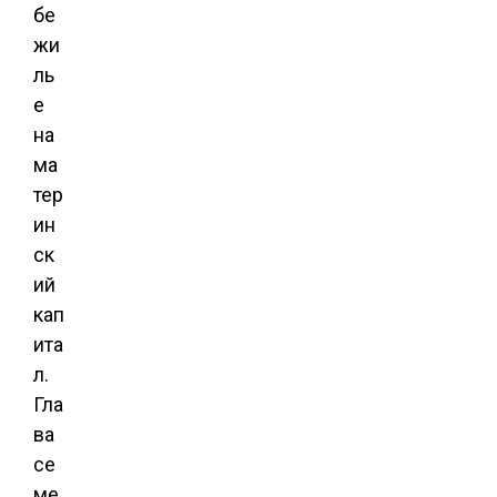
бе
жи
ль
е
на
ма
тер
ин
ск
ий
кап
ита
л.
Гла
ва
се
ме