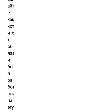
айт
е
как
хот
ите
)
об
яза
н
бы
л
ра
бот
ать
на
эту