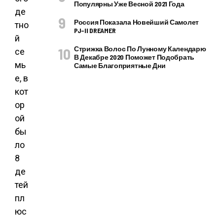
Популярны Уже Весной 2021 Года
де
Россия Показала Новейший Самолет
тно
PJ–II DREAMER
й
Стрижка Волос По Лунному Календарю
се
В Декабре 2020 Поможет Подобрать
мь
Самые Благоприятные Дни
е, в
кот
ор
ой
бы
ло
8
де
тей
пл
юс