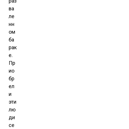
раз
ва
ле
нн
ом
ба
рак
е.
Пр
ио
бр
ел
и
эти
лю
ди
се