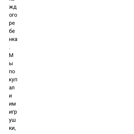
жд
ого
ре
бе
нка
.
М
ы
по
куп
ал
и
им
игр
уш
ки,