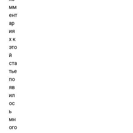
мм
ент
ар
ия
х к
это
й
ста
тье
по
яв
ил
ос
ь
мн
ого