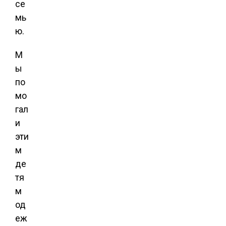
се
мь
ю.
М
ы
по
мо
гал
и
эти
м
де
тя
м
од
еж