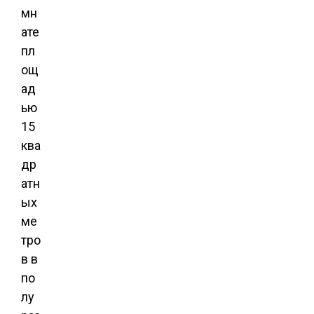
мн
ате
пл
ощ
ад
ью
15
ква
др
атн
ых
ме
тро
в в
по
лу