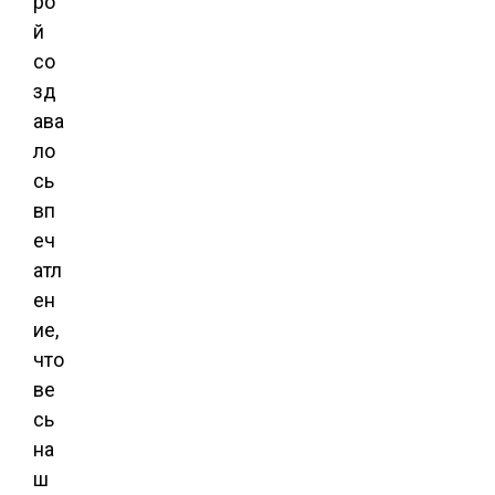
ро
й
со
зд
ава
ло
сь
вп
еч
атл
ен
ие,
что
ве
сь
на
ш