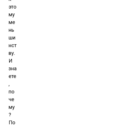
это
му
ме
нь
ши
нст
ву.
И
зна
ете
,
по
че
му
?
По