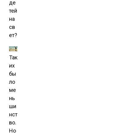
де
тей
на
св
ет?
Так
их
бы
ло
ме
нь
ши
нст
во.
Но