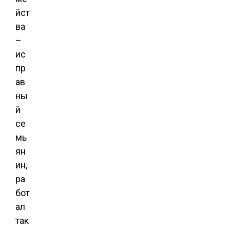
йст
ва
–
ис
пр
ав
ны
й
се
мь
ян
ин,
ра
бот
ал
так