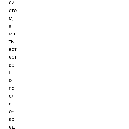
си
сто
м,
а
ма
ть,
ест
ест
ве
нн
о,
по
сл
е
оч
ер
ед