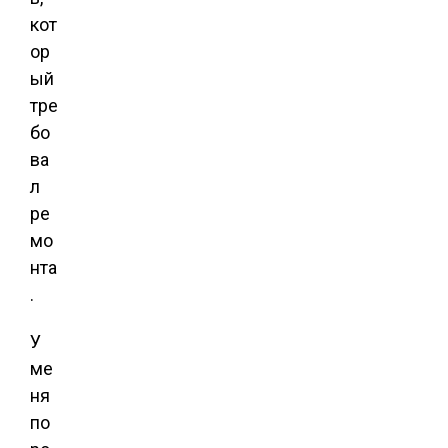
кот
ор
ый
тре
бо
ва
л
ре
мо
нта
.
У
ме
ня
по