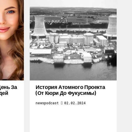
ень За
История Атомного Проекта
дей
(от Кюри До Фукусимы)
newspodcast
02.02.2024