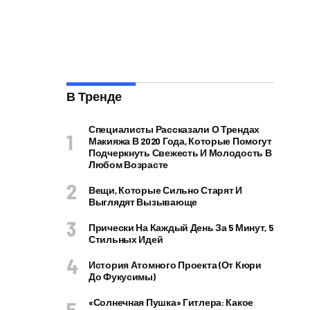
В Тренде
Специалисты Рассказали О Трендах
Макияжа В 2020 Года, Которые Помогут
Подчеркнуть Свежесть И Молодость В
Любом Возрасте
Вещи, Которые Сильно Старят И
Выглядят Вызывающе
Прически На Каждый День За 5 Минут, 5
Стильных Идей
История Атомного Проекта (от Кюри
До Фукусимы)
«Солнечная Пушка» Гитлера: Какое