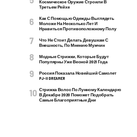
Космическое Оружие Строили В
Третьем Рейхе
Как С Помощью Одежды Выглядеть
Моложе На Несколько Лет И
Нравиться Противоположному Полу
Что Не Стоит Делать Девушкам С
Внешность, По Мнению Мужчин
Модные Стрижки, Которые Будут
Популярны Уже Весной 2021 Года
Россия Показала Новейший Самолет
PJ–II DREAMER
Стрижка Волос По Лунному Календарю
В Декабре 2020 Поможет Подобрать
Самые Благоприятные Дни