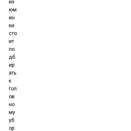
из
юм
ин
ки
сто
ит
по
дб
ир
ать
к
гол
ов
но
му
уб
ор