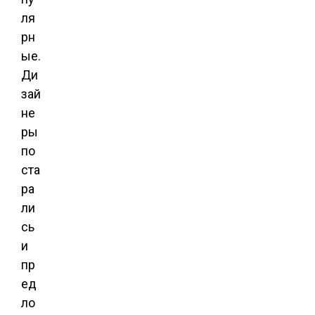
ля
рн
ые.
Ди
зай
не
ры
по
ста
ра
ли
сь
и
пр
ед
ло