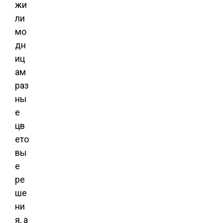
жи
ли
мо
дн
иц
ам
раз
ны
е
цв
ето
вы
е
ре
ше
ни
я, а