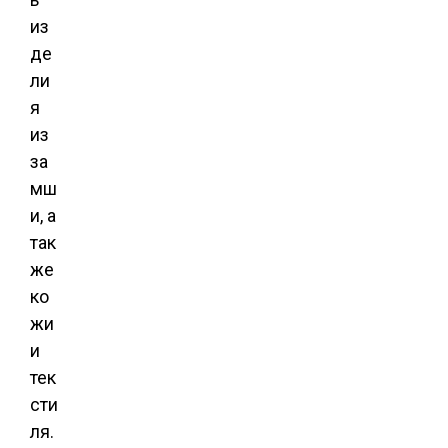
из
де
ли
я
из
за
мш
и, а
так
же
ко
жи
и
тек
сти
ля.