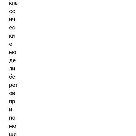
кла
сс
ич
ес
ки
е
мо
де
ли
бе
рет
ов
пр
и
по
мо
щи