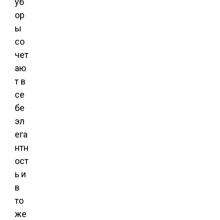
уб
ор
ы
со
чет
аю
т в
се
бе
эл
ега
нтн
ост
ь и
в
то
же