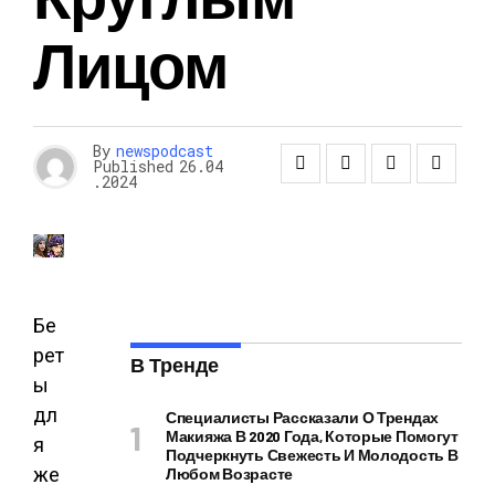
Лицом
By
newspodcast
Published
26.04
.2024
Бе
рет
В Тренде
ы
дл
Специалисты Рассказали О Трендах
Макияжа В 2020 Года, Которые Помогут
я
Подчеркнуть Свежесть И Молодость В
же
Любом Возрасте