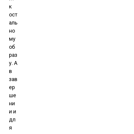
к
ост
аль
но
му
об
раз
у. А
в
зав
ер
ше
ни
и и
дл
я