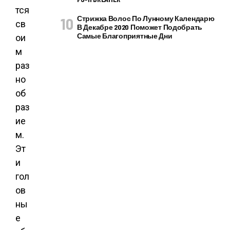
тся
Стрижка Волос По Лунному Календарю
св
В Декабре 2020 Поможет Подобрать
Самые Благоприятные Дни
ои
м
раз
но
об
раз
ие
м.
Эт
и
гол
ов
ны
е