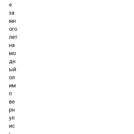
е
за
мн
ого
лет
на
мо
дн
ый
ол
им
п
ве
рн
ул
ис
ь