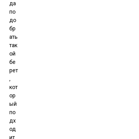
да
по
до
бр
ать
так
ой
бе
рет
,
кот
ор
ый
по
дх
од
ит