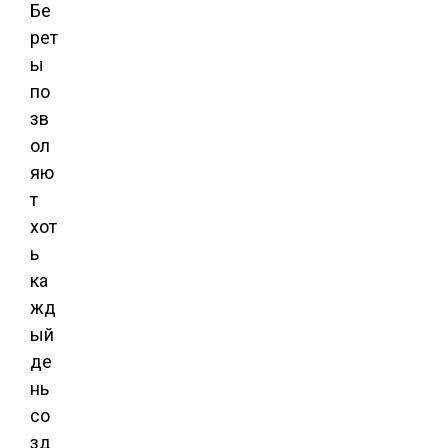
Бе
рет
ы
по
зв
ол
яю
т
хот
ь
ка
жд
ый
де
нь
со
зд