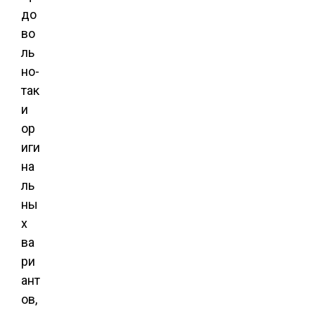
до
во
ль
но-
так
и
ор
иги
на
ль
ны
х
ва
ри
ант
ов,