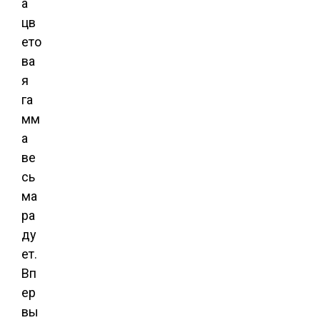
а
цв
ето
ва
я
га
мм
а
ве
сь
ма
ра
ду
ет.
Вп
ер
вы