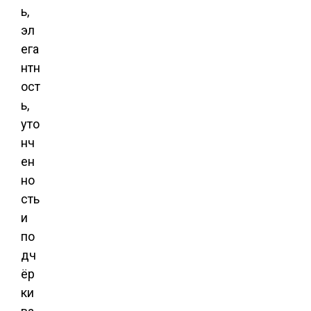
ь,
эл
ега
нтн
ост
ь,
уто
нч
ен
но
сть
и
по
дч
ёр
ки