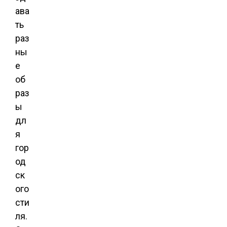
ава
ть
раз
ны
е
об
раз
ы
дл
я
гор
од
ск
ого
сти
ля.