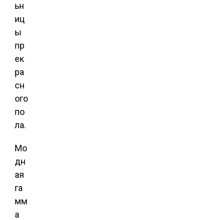
ьн
иц
ы
пр
ек
ра
сн
ого
по
ла.
Мо
дн
ая
га
мм
а