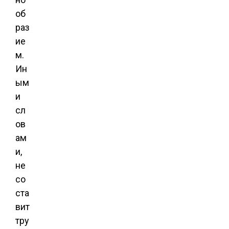
об
раз
ие
м.
Ин
ым
и
сл
ов
ам
и,
не
со
ста
вит
тру