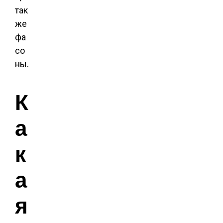
так
же
фа
со
ны.
К
а
к
а
я