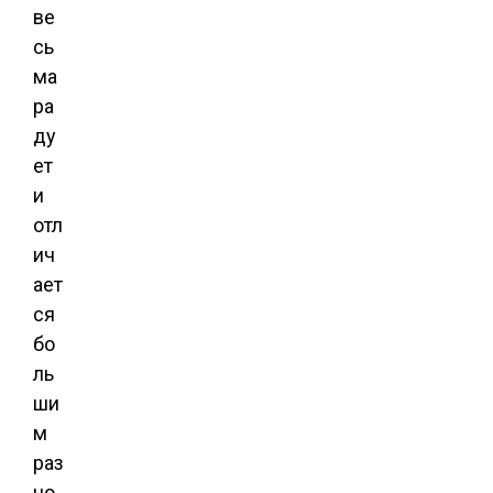
ве
сь
ма
ра
ду
ет
и
отл
ич
ает
ся
бо
ль
ши
м
раз
но