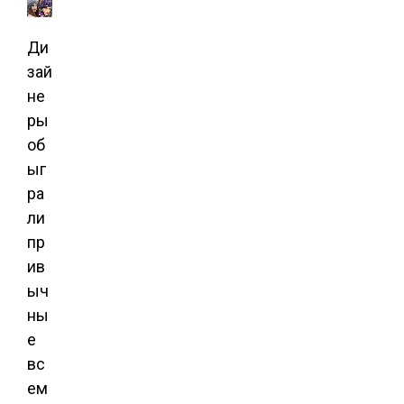
Ди
зай
не
ры
об
ыг
ра
ли
пр
ив
ыч
ны
е
вс
ем