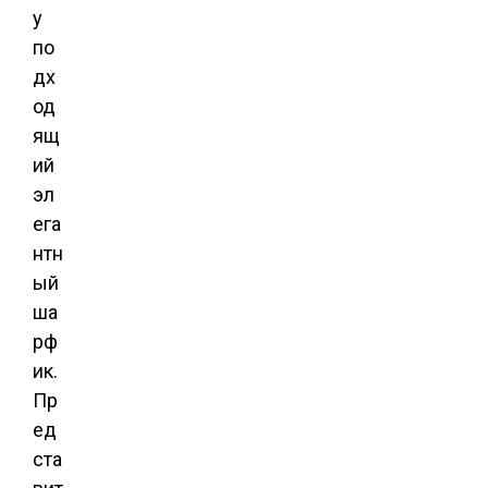
у
по
дх
од
ящ
ий
эл
ега
нтн
ый
ша
рф
ик.
Пр
ед
ста