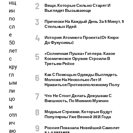
нщ
Вещи, Которые Сильно Старят И
ин
Выглядят Вызывающе
по
Прически На Каждый День За 5 Минут, 5
сл
Стильных Идей
е
История Атомного Проекта (от Кюри
50
До Фукусимы)
лет
«Солнечная Пушка» Гитлера: Какое
с
Космическое Оружие Строили В
Третьем Рейхе
кру
гл
Как С Помощью Одежды Выглядеть
Моложе На Несколько Лет И
ым
Нравиться Противоположному Полу
ли
Что Не Стоит Делать Девушкам С
цо
Внешность, По Мнению Мужчин
м
Модные Стрижки, Которые Будут
отл
Популярны Уже Весной 2021 Года
ич
Россия Показала Новейший Самолет
аю
PJ–II DREAMER