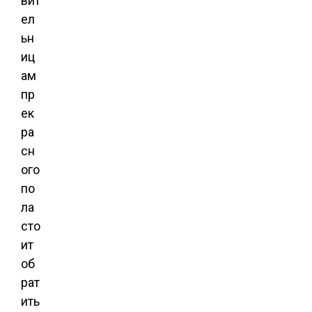
вит
ел
ьн
иц
ам
пр
ек
ра
сн
ого
по
ла
сто
ит
об
рат
ить