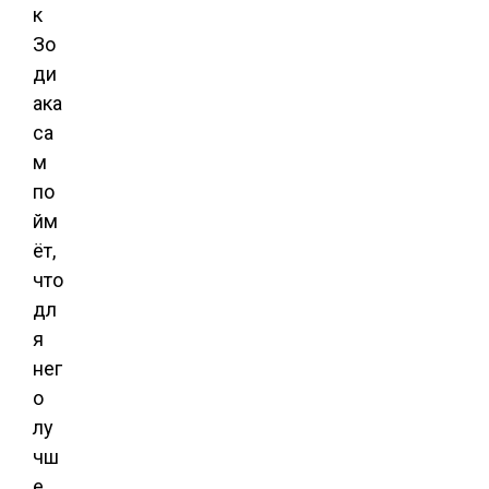
к
Зо
ди
ака
са
м
по
йм
ёт,
что
дл
я
нег
о
лу
чш
е