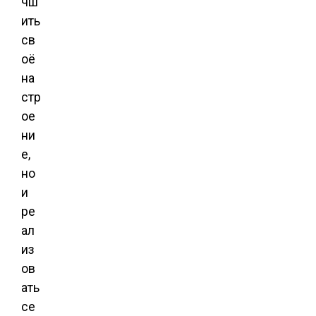
чш
ить
св
оё
на
стр
ое
ни
е,
но
и
ре
ал
из
ов
ать
се