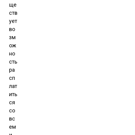
ще
ств
ует
во
зм
ож
но
сть
ра
сп
лат
ить
ся
со
вс
ем
и