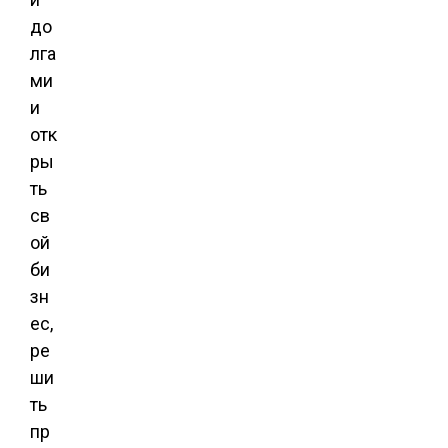
до
лга
ми
и
отк
ры
ть
св
ой
би
зн
ес,
ре
ши
ть
пр