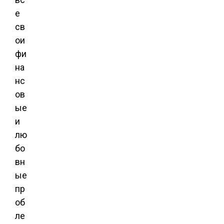
е
св
ои
фи
на
нс
ов
ые
и
лю
бо
вн
ые
пр
об
ле