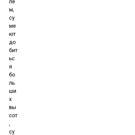
ле
м,
су
ме
ют
до
бит
ьс
я
бо
ль
ши
х
вы
сот
,
су