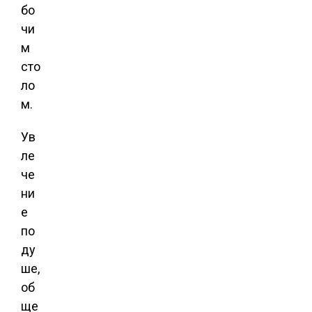
бо
чи
м
сто
ло
м.
Ув
ле
че
ни
е
по
ду
ше,
об
ще