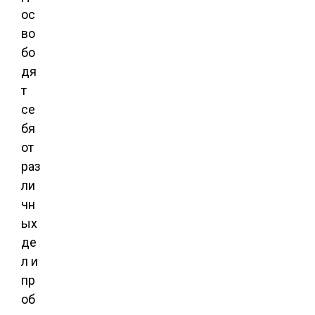
ос
во
бо
дя
т
се
бя
от
раз
ли
чн
ых
де
л и
пр
об