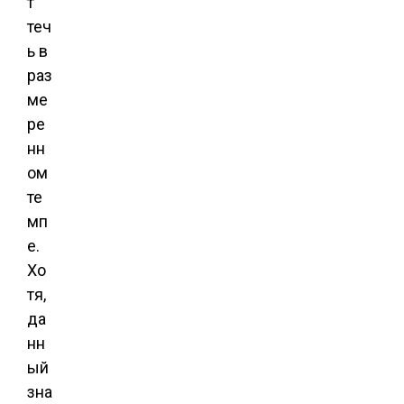
т
теч
ь в
раз
ме
ре
нн
ом
те
мп
е.
Хо
тя,
да
нн
ый
зна