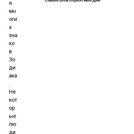
я
мн
оги
х
зна
ко
в
Зо
ди
ака
.
Не
кот
ор
ые
лю
ди