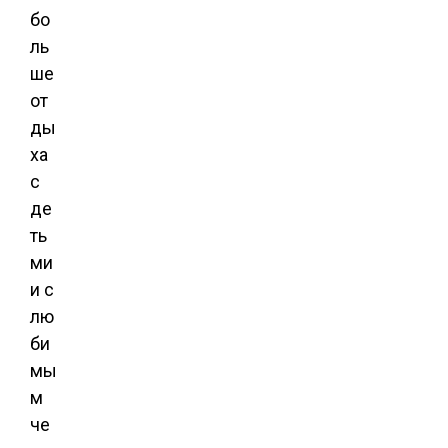
бо
ль
ше
от
ды
ха
с
де
ть
ми
и с
лю
би
мы
м
че