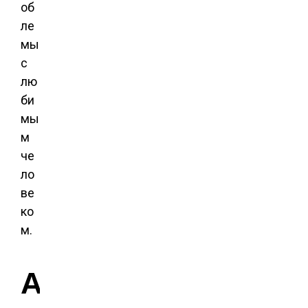
об
ле
мы
с
лю
би
мы
м
че
ло
ве
ко
м.
А