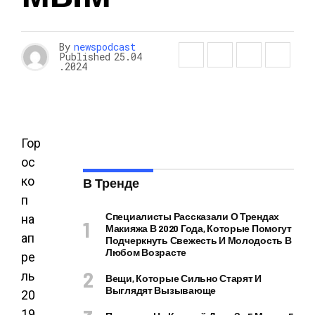
By
newspodcast
Published
25.04
.2024
Гор
ос
ко
В Тренде
п
Специалисты Рассказали О Трендах
на
Макияжа В 2020 Года, Которые Помогут
ап
Подчеркнуть Свежесть И Молодость В
Любом Возрасте
ре
ль
Вещи, Которые Сильно Старят И
Выглядят Вызывающе
20
19