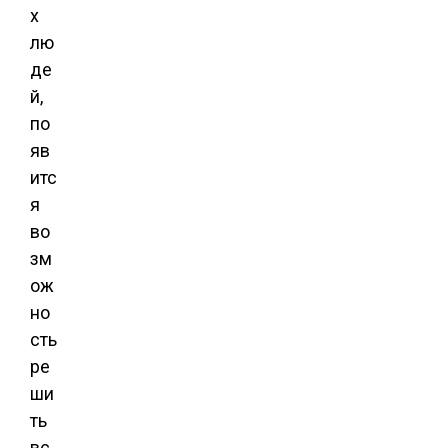
х
лю
де
й,
по
яв
итс
я
во
зм
ож
но
сть
ре
ши
ть
вс