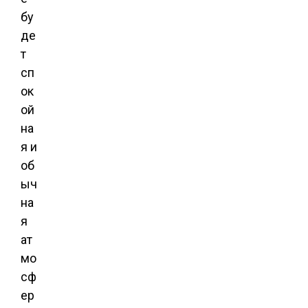
бу
де
т
сп
ок
ой
на
я и
об
ыч
на
я
ат
мо
сф
ер