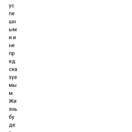
ус
пе
шн
ым
и и
не
пр
ед
ска
зуе
мы
м.
Жи
знь
бу
де