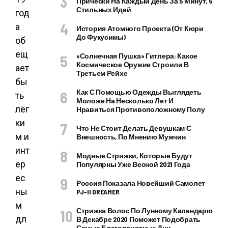
Прически На Каждый День За 5 Минут, 5
Стильных Идей
год
а
История Атомного Проекта (от Кюри
До Фукусимы)
об
ещ
«Солнечная Пушка» Гитлера: Какое
Космическое Оружие Строили В
ает
Третьем Рейхе
бы
Как С Помощью Одежды Выглядеть
ть
Моложе На Несколько Лет И
лёг
Нравиться Противоположному Полу
ки
Что Не Стоит Делать Девушкам С
м и
Внешность, По Мнению Мужчин
инт
Модные Стрижки, Которые Будут
ер
Популярны Уже Весной 2021 Года
ес
Россия Показала Новейший Самолет
ны
PJ–II DREAMER
м
Стрижка Волос По Лунному Календарю
дл
В Декабре 2020 Поможет Подобрать
Самые Благоприятные Дни