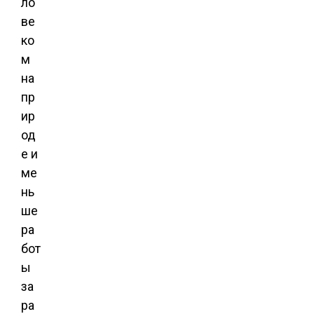
ло
ве
ко
м
на
пр
ир
од
е и
ме
нь
ше
ра
бот
ы
за
ра