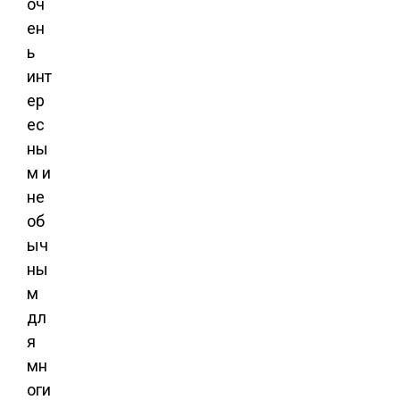
оч
ен
ь
инт
ер
ес
ны
м и
не
об
ыч
ны
м
дл
я
мн
оги