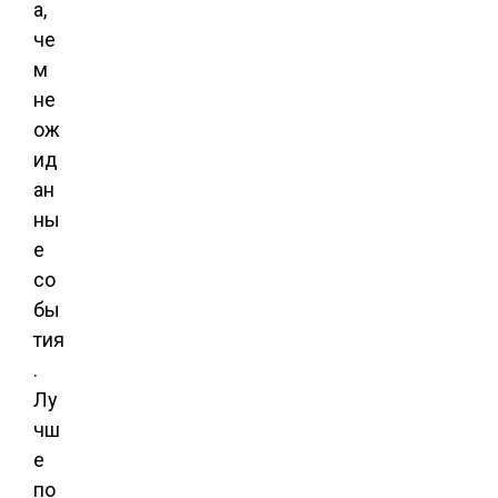
а,
че
м
не
ож
ид
ан
ны
е
со
бы
тия
.
Лу
чш
е
по