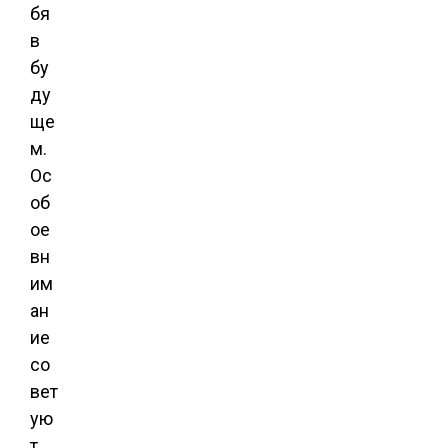
бя
в
бу
ду
ще
м.
Ос
об
ое
вн
им
ан
ие
со
вет
ую
т