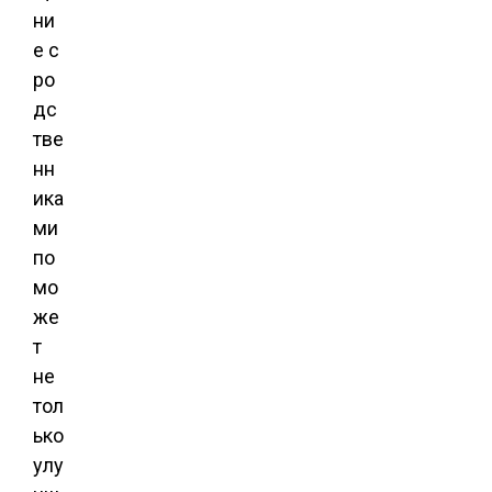
ни
е с
ро
дс
тве
нн
ика
ми
по
мо
же
т
не
тол
ько
улу