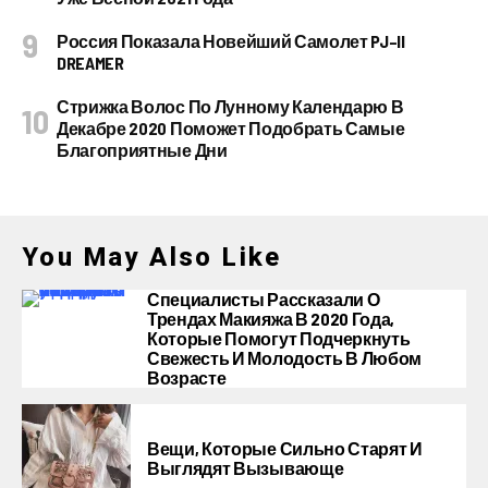
Россия Показала Новейший Самолет PJ–II
DREAMER
Стрижка Волос По Лунному Календарю В
Декабре 2020 Поможет Подобрать Самые
Благоприятные Дни
You May Also Like
Специалисты Рассказали О
Трендах Макияжа В 2020 Года,
Которые Помогут Подчеркнуть
Свежесть И Молодость В Любом
Возрасте
Вещи, Которые Сильно Старят И
Выглядят Вызывающе