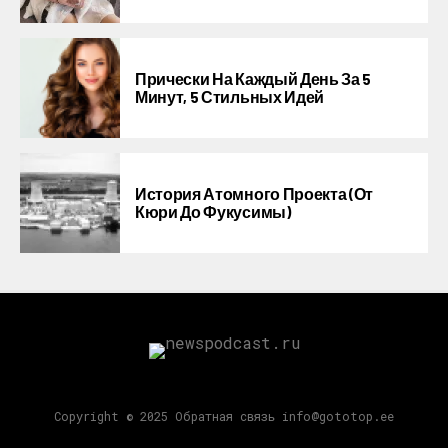
Прически На Каждый День За 5
Минут, 5 Стильных Идей
История Атомного Проекта (от
Кюри До Фукусимы)
Copyright © 2025 Обратная связь info@gototop.ee