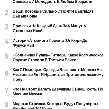
Свежесть И Молодость В Любом Возрасте
Вещи, Которые Сильно Старят И Выглядят
Вызывающе
Прически На Каждый День За 5 Минут, 5
Стильных Идей
История Атомного Проекта (от Кюри До
Фукусимы)
«Солнечная Пушка» Гитлера: Какое Космическое
Оружие Строили В Третьем Рейхе
Как С Помощью Одежды Выглядеть Моложе На
Несколько Лет И Нравиться Противоположному
Полу
Что Не Стоит Делать Девушкам С Внешность, По
Мнению Мужчин
Модные Стрижки, Которые Будут Популярны
Уже Весной 2021 Года