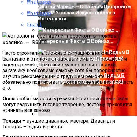
Whatsapp
Сергей Марков — О Тайном Цифровом
Суде И Угрозах Искусственного
Whatsapp
Интеллекта
Email
Интересные Факты О Войнах…
Часто строители в сложных ситуациях включают
фантазию и отключают здравый смысл. Прежде, чем
затеять ремонт, пригласив мастеров своего дела,
заказчику необходимо самому хотя бы поверхностно
Самая Известная Охота На Ведьм В
изучить рекомендации о грядущем ремонте. И
Истории: Как Проходил Салемский
обязательно подписывать договор, не забывая прочесть
Процесс
его.
Овны
любят мастерить руками. Но их неистовые силы
могут разрушить готовое творение, поэтому приходится
начинать все заново.
Тельцы
– лучшие диванные мастера. Диван для
Ваша Любовь К Оранжевому: Глоток
Тельцов – отдых и работа.
Энергии Или Сигнал Уставшей Души