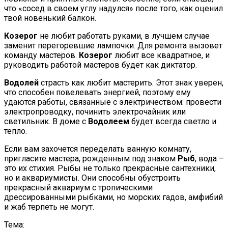
что «сосед в своем углу надулся» после того, как оценил
твой новенький балкон.
Козерог
не любит работать руками, в лучшем случае
заменит перегоревшие лампочки. Для ремонта вызовет
команду мастеров.
Козерог
любит все квадратное, и
руководить работой мастеров будет как диктатор.
Водолей
страсть как любит мастерить. Этот знак уверен,
что способен повелевать энергией, поэтому ему
удаются работы, связанные с электричеством: провести
электропроводку, починить электрочайник или
светильник. В доме с
Водолеем
будет всегда светло и
тепло.
Если вам захочется переделать ванную комнату,
пригласите мастера, рожденным под знаком
Рыб
, вода –
это их стихия. Рыбы не только прекрасные сантехники,
но и аквариумисты. Они способны обустроить
прекрасный аквариум с тропическими
дрессированными рыбками, но морских гадов, амфибий
и жаб терпеть не могут.
Тема: