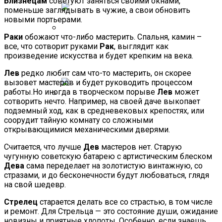
Близнецам
советуют заняться своими окнами,
поменьше заглядывать в чужие, а свои обновить
новыми портьерами.
Раки
обожают что-либо мастерить. Спальня, камин –
Женская Зимняя Обувь: 5 Стильных
все, что сотворит руками
Рак
, выглядит как
Моделей, За Которыми
произведение искусства и будет крепким на века.
Выстраиваются В Очереди
Лев
редко любит сам что-то мастерить, он скорее
вызовет мастеров и будет руководить процессом
работы.Но иногда в творческом порыве
Лев
может
сотворить нечто. Например, на своей даче выкопает
Лунный Календарь Окрашивания
подземный ход, как в средневековых крепостях, или
соорудит тайную комнату со сложными
Волос На Октябрь 2025 Года
открывающимися механическими дверями.
Считается, что лучше
Дев
мастеров нет. Старую
чугунную советскую батарею с артистическим блеском
Дева
сама переделает на золотистую винтажную, со
стразами, и до бесконечности будут любоваться, глядя
на свой шедевр.
Стрелец
старается делать все со страстью, в том числе
и ремонт. Для Стрельца — это состояние души, ожидание
новизны и приятные хлопоты. Особенно, если знаешь,