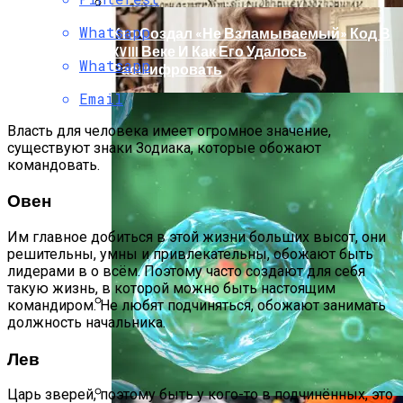
Whatsapp
Кто Создал «не Взламываемый» Код В
XVIII Веке И Как Его Удалось
Whatsapp
Расшифровать
Email
Власть для человека имеет огромное значение,
существуют знаки Зодиака, которые обожают
командовать.
Овен
Им главное добиться в этой жизни больших высот, они
решительны, умны и привлекательны, обожают быть
лидерами в о всём. Поэтому часто создают для себя
такую жизнь, в которой можно быть настоящим
командиром. Не любят подчиняться, обожают занимать
должность начальника.
Раскрась Свой Год: Какой Цвет
Принесет Тебе Успех В 2026 Году По
Лев
Знаку Зодиака
Царь зверей, поэтому быть у кого-то в подчинённых, это