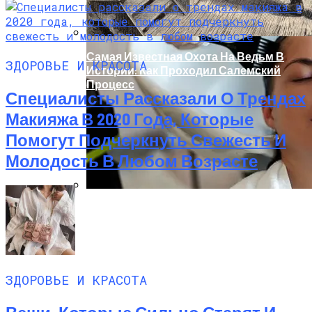
Самая Известная Охота На Ведьм В
ЗДОРОВЬЕ И КРАСОТА
Истории: Как Проходил Салемский
Процесс
Специалисты Рассказали О Трендах
Макияжа В 2020 Года, Которые
Помогут Подчеркнуть Свежесть И
Молодость В Любом Возрасте
Лунный Календарь Окрашивания
Волос На Октябрь 2025 Года
ЗДОРОВЬЕ И КРАСОТА