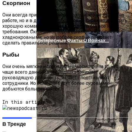
Скорпион
Они всегда привыкли командовать, и это не только на
работе, но и в домашней обстановке. Стремятся создать
хорошую команду, которая выполняла бы все их
требования. Скорпионы порой бывают жестокими и
хладнокровными, но их доброе сердце помогает
Интересные Факты О Войнах…
сделать правильное решение.
Рыбы
Они очень мягкие и терпеливые, несмотря на то, что
чаще всего данный знак Зодиака занимает
руководящую должность, их часто подставляют
сотрудники. Но если они будут более суровыми,
добьются больших высот.
Женская Зимняя Обувь: 5 Стильных
Моделей, За Которыми
In this article:
Выстраиваются В Очереди
В Тренде