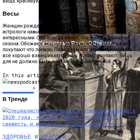
вещь красивую из своего гардероба.
Весы
Женщин рождённых под данным знаком Зодиака
астрологи называют самыми стильными и
интересными. Они всегда знают, что в моде данного
Интересные Факты О Войнах…
сезона. Обожают модные эксперименты. Никогда не
покупают что попало, Перед тем как что-то приобрести
всё хорошо взвешивают, лишь потом покупают. Вещь
для не должно быть элегантной и интересной.
In this article:
В Тренде
Женская Зимняя Обувь: 5 Стильных
Моделей, За Которыми
Выстраиваются В Очереди
ЗДОРОВЬЕ И КРАСОТА