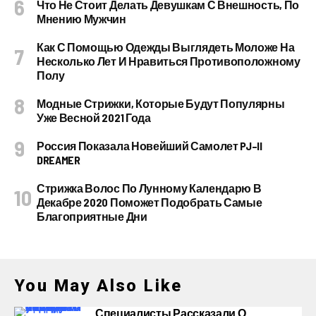
Что Не Стоит Делать Девушкам С Внешность, По
Мнению Мужчин
Как С Помощью Одежды Выглядеть Моложе На
Несколько Лет И Нравиться Противоположному
Полу
Модные Стрижки, Которые Будут Популярны
Уже Весной 2021 Года
Россия Показала Новейший Самолет PJ–II
DREAMER
Стрижка Волос По Лунному Календарю В
Декабре 2020 Поможет Подобрать Самые
Благоприятные Дни
You May Also Like
Специалисты Рассказали О