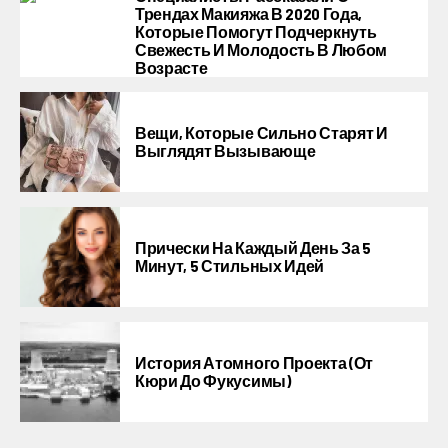
Трендах Макияжа В 2020 Года,
Которые Помогут Подчеркнуть
Свежесть И Молодость В Любом
Возрасте
Вещи, Которые Сильно Старят И
Выглядят Вызывающе
Прически На Каждый День За 5
Минут, 5 Стильных Идей
История Атомного Проекта (от
Кюри До Фукусимы)