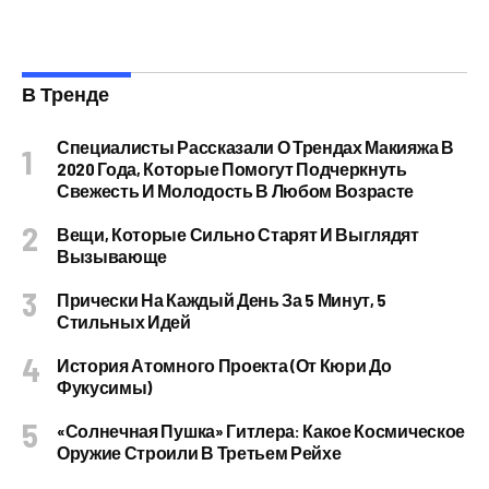
В Тренде
Специалисты Рассказали О Трендах Макияжа В
2020 Года, Которые Помогут Подчеркнуть
Свежесть И Молодость В Любом Возрасте
Вещи, Которые Сильно Старят И Выглядят
Вызывающе
Прически На Каждый День За 5 Минут, 5
Стильных Идей
История Атомного Проекта (от Кюри До
Фукусимы)
«Солнечная Пушка» Гитлера: Какое Космическое
Оружие Строили В Третьем Рейхе