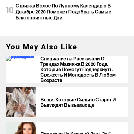
Стрижка Волос По Лунному Календарю В
Декабре 2020 Поможет Подобрать Самые
Благоприятные Дни
You May Also Like
Специалисты Рассказали О
Трендах Макияжа В 2020 Года,
Которые Помогут Подчеркнуть
Свежесть И Молодость В Любом
Возрасте
Вещи, Которые Сильно Старят И
Выглядят Вызывающе
Прически На Каждый День За 5