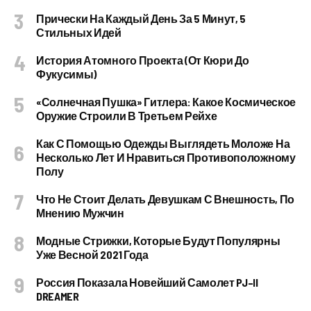
Прически На Каждый День За 5 Минут, 5
Стильных Идей
История Атомного Проекта (от Кюри До
Фукусимы)
«Солнечная Пушка» Гитлера: Какое Космическое
Оружие Строили В Третьем Рейхе
Как С Помощью Одежды Выглядеть Моложе На
Несколько Лет И Нравиться Противоположному
Полу
Что Не Стоит Делать Девушкам С Внешность, По
Мнению Мужчин
Модные Стрижки, Которые Будут Популярны
Уже Весной 2021 Года
Россия Показала Новейший Самолет PJ–II
DREAMER