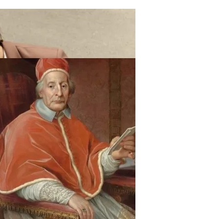
ают Вас Стильной, Но И Притянут Деньги И Удачу