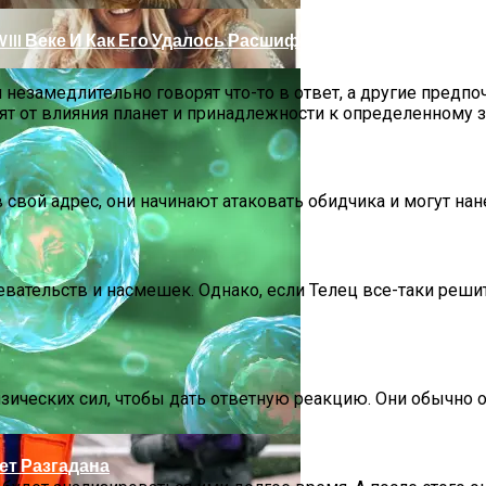
III Веке И Как Его Удалось Расшифровать
 незамедлительно говорят что-то в ответ, а другие предпо
ят от влияния планет и принадлежности к определенному з
свой адрес, они начинают атаковать обидчика и могут нане
девательств и насмешек. Однако, если Телец все-таки реши
 Тебе Успех В 2026 Году По Знаку Зодиака
изических сил, чтобы дать ответную реакцию. Они обычно 
ет Разгадана