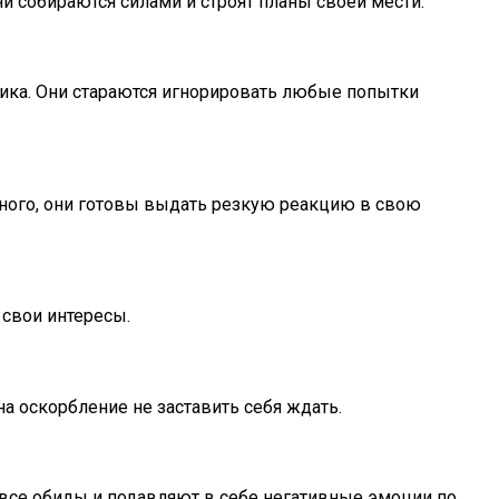
и собираются силами и строят планы своей мести.
чика. Они стараются игнорировать любые попытки
нного, они готовы выдать резкую реакцию в свою
 свои интересы.
а оскорбление не заставить себя ждать.
 все обиды и подавляют в себе негативные эмоции по