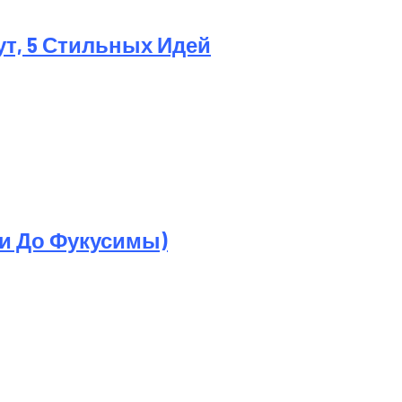
ут, 5 Стильных Идей
ри До Фукусимы)