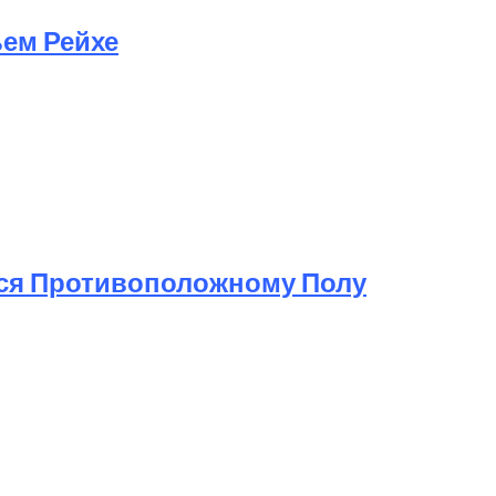
ьем Рейхе
ься Противоположному Полу