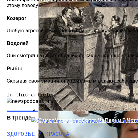
этому поводу.
Козерог
Любую агрессию Козероги считают проявлением слабост
Водолей
Они смотрят на своих обидчиков, как на неполноценных
Женская Зимняя Обувь: 5 Стильных Мо
Рыбы
Скрывая свои эмоции, они тем самым делают себе еще б
In this article:
В Тренде
Самая Известная Охота На Ведьм В Ист
ЗДОРОВЬЕ И КРАСОТА