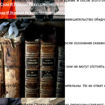
удет анализироваться ими долгое время. А после этого он
де И Угрозах Искусственного Интеллекта
о обращают в шутку, что приводит в замешательство обид
ать в ответ на любое оскорбление. После осознания сказа
ргии Или Сигнал Уставшей Души
Их часто расстраивает тот факт, что они не могут отстоять
могут быть настолько уязвимы и мнительны. Но их ответ н
 серьезно оскорбили. Стрельцы зачастую переосмысливают