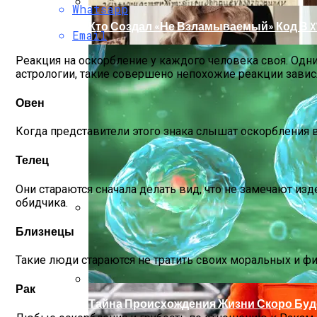
Whatsapp
Кто Создал «не Взламываемый» Код В XV
Email
Реакция на оскорбление у каждого человека своя. Одни
астрологии, такие совершено непохожие реакции завис
Овен
Когда представители этого знака слышат оскорбления в 
Телец
Они стараются сначала делать вид, что не замечают из
обидчика.
Близнецы
Раскрась Свой Год: Какой Цвет Принесет
Такие люди стараются не тратить своих моральных и ф
Рак
Тайна Происхождения Жизни Скоро Буд