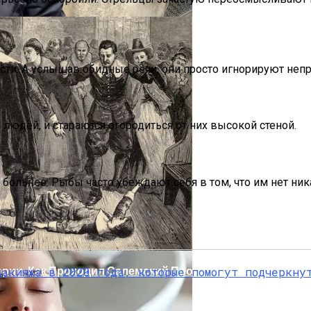
и. А услышав обидные речи, они просто игнорируют непри
 людей, и стараются огородиться от них высокой стеной.
делей, За Которыми Выстраиваются В Очереди
ольнее. Рыбы часто убеждают себя в том, что им нет ник
ории: Как Проходил Салемский Процесс