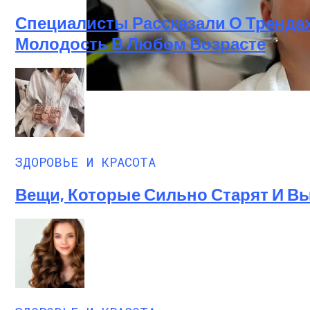
Специалисты Рассказали О Трендах
Молодость В Любом Возрасте
Лунный Календарь Окрашивания Волос Н
ЗДОРОВЬЕ И КРАСОТА
Вещи, Которые Сильно Старят И 