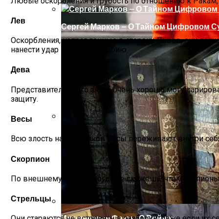
Любые оскорбления и грубость по отношению к Ракам, б
Лев
Сергей Марков — О Тайном Цифровом Су
Оскорбления, направленные в сторону Львов, они легк
нанести удар по их самолюбию.
Дева
Представители этого знака очень хорошо могу париров
защиту.
Весы
Ваша Любовь К Оранжевому: Глоток Эне
Всю злость на обидчиков Весы переживают внутри себя. 
Скорпион
По внешнему виду никогда не скажешь, что Скорпионы 
Стрельцы
Интересные Факты О Войнах…
Они стараются не встревать в разборки, даже если их