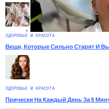
ЗДОРОВЬЕ И КРАСОТА
Лунный Календарь Окрашивания Волос Н
Вещи, Которые Сильно Старят И 
ЗДОРОВЬЕ И КРАСОТА
Прически На Каждый День За 5 Мин