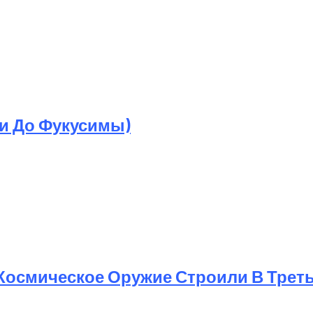
ри До Фукусимы)
 Космическое Оружие Строили В Трет