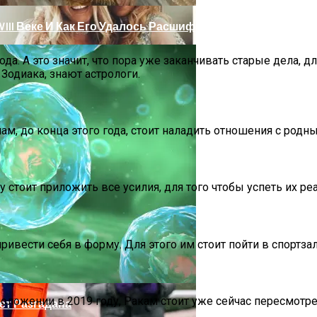
III Веке И Как Его Удалось Расшифровать
ода. А это значит, что пора уже заканчивать старые дела, 
Зодиака, знают астрологи.
ам, до конца этого года, стоит наладить отношения с родн
у стоит приложить все усилия, для того чтобы успеть их ре
 Тебе Успех В 2026 Году По Знаку Зодиака
привести себя в форму. Для этого им стоит пойти в спортзал
оложении в 2019 году, Ракам стоит уже сейчас пересмотре
ет Разгадана