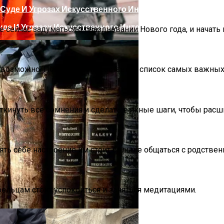
де И Угрозах Искусственного Интеллекта
е сейчас задуматься о праздновании Нового года, и начать 
евозможно. Поэтому стоит составить список самых важных 
откинуть все сомнения и сделать важные шаги, чтобы расш
ргии Или Сигнал Уставшей Души
ть себе настроение им стоит больше общаться с родственн
рельцам стоит успокоиться и заняться медитациями.