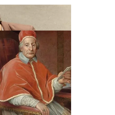
ают Вас Стильной, Но И Притянут Деньги И Удачу