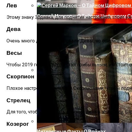
Лев
Сергей Марков — О Тайном Цифровом Су
Этому знаку Зодиака, для поднятия настроения, стоит уж
Дева
Очень много дел запланировали Девы, но осилить их н
Весы
Чтобы 2019 год для Весов стал прибыльным, им стоит 
Скорпион
Ваша Любовь К Оранжевому: Глоток Эне
Плохое настроение овладело Скорпионами. Чтобы подня
Стрелец
Для того, чтобы закончить важные дела в этом году, Ст
Козерог
Интересные Факты О Войнах…