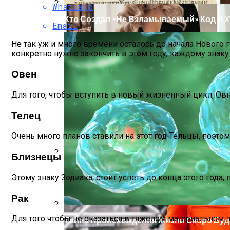
Whatsapp
Кто Создал «не Взламываемый» Код В XV
Email
Не так уж и много времени осталось до начала Нового г
конкретно нужно закончить в этом году, каждому знаку 
Овен
Для того, чтобы вступить в новый жизненный цикл, Овн
Телец
Очень много планов ставили на этот год Тельцы, поэтом
Близнецы
Раскрась Свой Год: Какой Цвет Принесет
Этому знаку Зодиака, стоит успеть до конца этого года, 
Рак
Для того чтобы не оказаться в тяжелом материальном п
Тайна Происхождения Жизни Скоро Буд