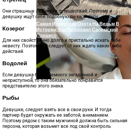
Они страшные любители путешествий. Поэтому и
девушку ищут себе подобную по характеру.
Самая Известная Охота На Ведьм В
Козерог
Истории: Как Проходил Салемский
Процесс
Для них свойственно долго и пристально искать себе
невесту. Поэтому не следует от них ждать каких-либо
действий.
Водолей
Если девушка будет немного загадочной и
неприступной, то она обязательно понравится
представителю этого знака.
Лунный Календарь Окрашивания
Волос На Октябрь 2025 Года
Рыбы
Девушке, следует взять все в свои руки. И тогда
партнер будет окружать ее заботой, вниманием.
Поэтому рядом с таким мужчиной должна быть сильная
персона, которая возьмет все под свой контроль.