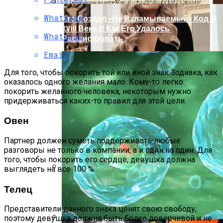
Whatsapp
Кто Создал «не Взламываемый» Код В
XVIII Веке И Как Его Удалось
Whatsapp
Расшифровать
Email
Для того, чтобы покорить той или иной знак Зодиака, как
оказалось одного желания мало. Кому-то легко
покорить желанного человека, некоторым нужно
придерживаться каких-то правил для этой цели.
Овен
Партнер должен суметь поддерживать любые
разговоры не только в компании, а и один на один. Для
того, чтобы покорить его сердце, девушка должна
выглядеть на все 100 %.
Раскрась Свой Год: Какой Цвет
Телец
Принесет Тебе Успех В 2026 Году По
Знаку Зодиака
Представители данного знака ценят свою свободу,
поэтому девушка должна быть более доверчивой и не