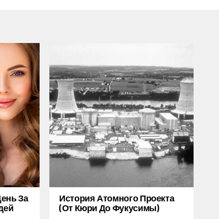
ень За
История Атомного Проекта
дей
(от Кюри До Фукусимы)