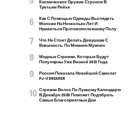
Космическое Оружие Строили В
Третьем Рейхе
Как С Помощью Одежды Выглядеть
Моложе На Несколько Лет И
Нравиться Противоположному Полу
Что Не Стоит Делать Девушкам С
Внешность, По Мнению Мужчин
Модные Стрижки, Которые Будут
Популярны Уже Весной 2021 Года
Россия Показала Новейший Самолет
PJ–II DREAMER
Стрижка Волос По Лунному Календарю
В Декабре 2020 Поможет Подобрать
Самые Благоприятные Дни