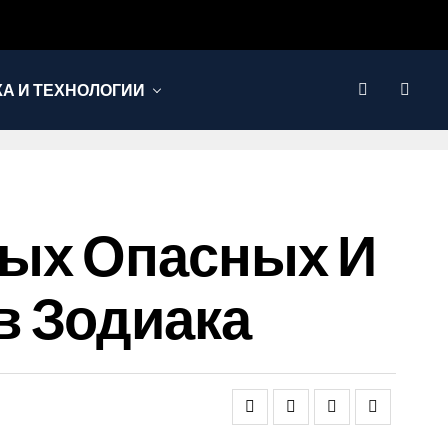
КА И ТЕХНОЛОГИИ
мых Опасных И
в Зодиака