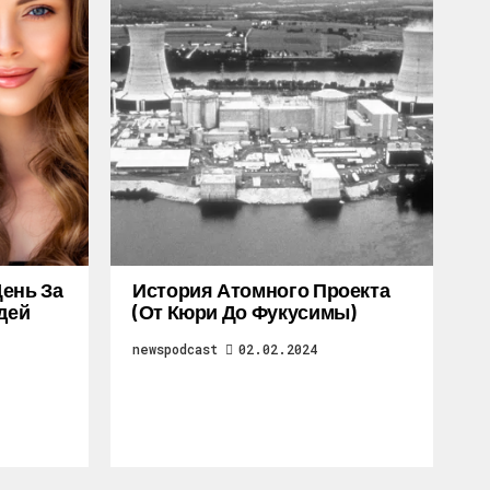
ень За
История Атомного Проекта
дей
(от Кюри До Фукусимы)
newspodcast
02.02.2024