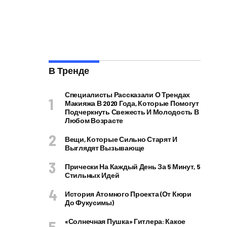
В Тренде
Специалисты Рассказали О Трендах
Макияжа В 2020 Года, Которые Помогут
Подчеркнуть Свежесть И Молодость В
Любом Возрасте
Вещи, Которые Сильно Старят И
Выглядят Вызывающе
Прически На Каждый День За 5 Минут, 5
Стильных Идей
История Атомного Проекта (от Кюри
До Фукусимы)
«Солнечная Пушка» Гитлера: Какое