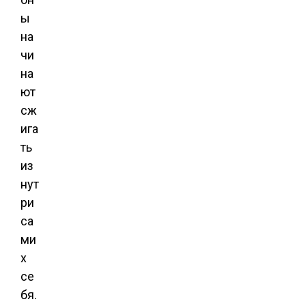
ы
на
чи
на
ют
сж
ига
ть
из
нут
ри
са
ми
х
се
бя.