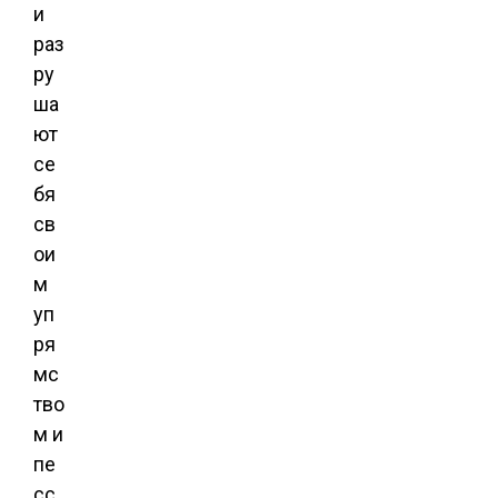
и
раз
ру
ша
ют
се
бя
св
ои
м
уп
ря
мс
тво
м и
пе
сс