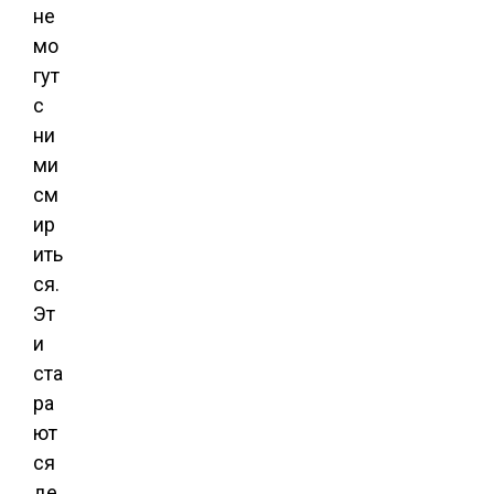
не
мо
гут
с
ни
ми
см
ир
ить
ся.
Эт
и
ста
ра
ют
ся
де