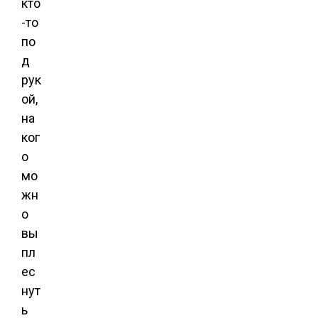
кто
-то
по
д
рук
ой,
на
ког
о
мо
жн
о
вы
пл
ес
нут
ь