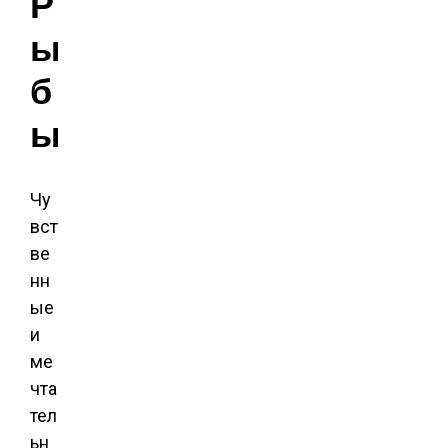
Р
ы
б
ы
Чу
вст
ве
нн
ые
и
ме
чта
тел
ьн