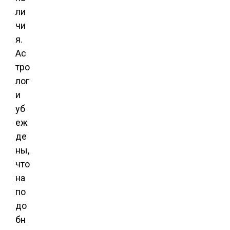
ли
чи
я.
Ас
тро
лог
и
уб
еж
де
ны,
что
на
по
до
бн