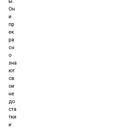
ы.
Он
и
пр
ек
ра
сн
о
зна
ют
св
ои
не
до
ста
тки
и