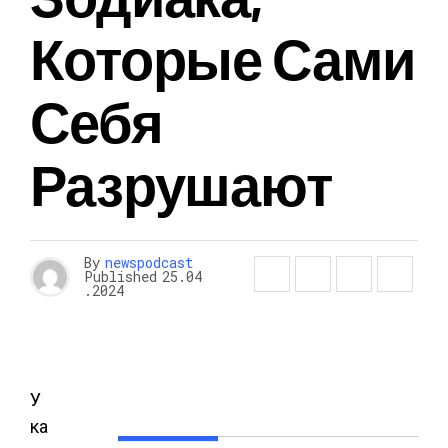
Которые Сами
Себя
Разрушают
By
newspodcast
Published
25.04
.2024
У
ка