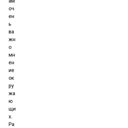
ам
оч
ен
ь
ва
жн
о
мн
ен
ие
ок
ру
жа
ю
щи
х.
Ра