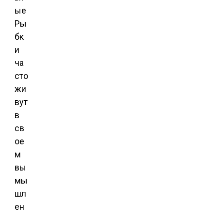
ые
Ры
бк
и
ча
сто
жи
вут
в
св
ое
м
вы
мы
шл
ен