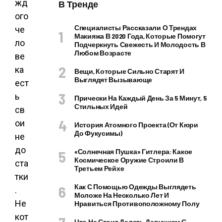
жд
В Тренде
ого
Специалисты Рассказали О Трендах
че
Макияжа В 2020 Года, Которые Помогут
ло
Подчеркнуть Свежесть И Молодость В
Любом Возрасте
ве
ка
Вещи, Которые Сильно Старят И
Выглядят Вызывающе
ест
ь
Прически На Каждый День За 5 Минут, 5
Стильных Идей
св
ои
История Атомного Проекта (от Кюри
До Фукусимы)
не
до
«Солнечная Пушка» Гитлера: Какое
Космическое Оружие Строили В
ста
Третьем Рейхе
тки
Как С Помощью Одежды Выглядеть
.
Моложе На Несколько Лет И
Не
Нравиться Противоположному Полу
кот
Что Не Стоит Делать Девушкам С