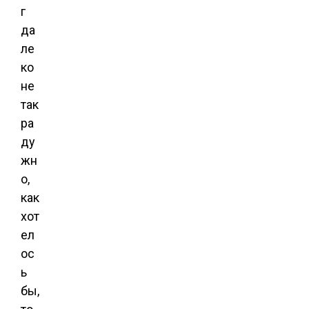
г
да
ле
ко
не
так
ра
ду
жн
о,
как
хот
ел
ос
ь
бы,