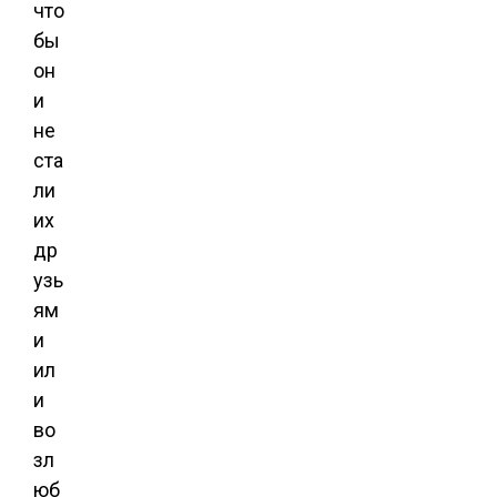
что
бы
он
и
не
ста
ли
их
др
узь
ям
и
ил
и
во
зл
юб