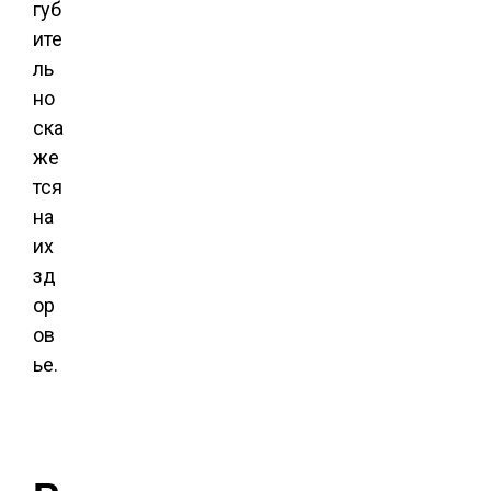
губ
ите
ль
но
ска
же
тся
на
их
зд
ор
ов
ье.