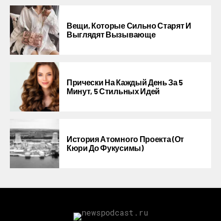
Вещи, Которые Сильно Старят И
Выглядят Вызывающе
Прически На Каждый День За 5
Минут, 5 Стильных Идей
История Атомного Проекта (от
Кюри До Фукусимы)