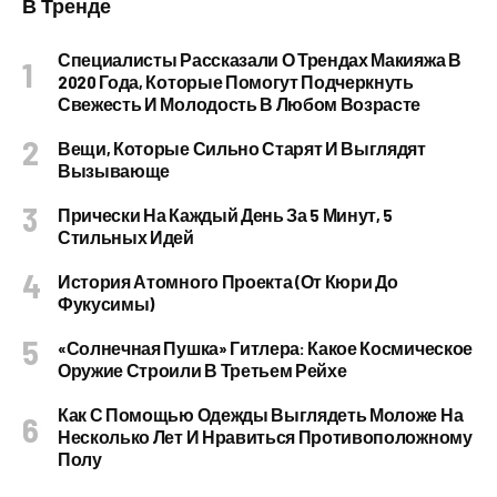
В Тренде
Специалисты Рассказали О Трендах Макияжа В
2020 Года, Которые Помогут Подчеркнуть
Свежесть И Молодость В Любом Возрасте
Вещи, Которые Сильно Старят И Выглядят
Вызывающе
Прически На Каждый День За 5 Минут, 5
Стильных Идей
История Атомного Проекта (от Кюри До
Фукусимы)
«Солнечная Пушка» Гитлера: Какое Космическое
Оружие Строили В Третьем Рейхе
Как С Помощью Одежды Выглядеть Моложе На
Несколько Лет И Нравиться Противоположному
Полу