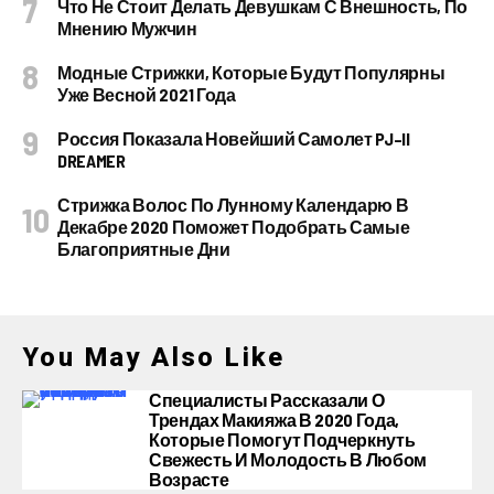
Что Не Стоит Делать Девушкам С Внешность, По
Мнению Мужчин
Модные Стрижки, Которые Будут Популярны
Уже Весной 2021 Года
Россия Показала Новейший Самолет PJ–II
DREAMER
Стрижка Волос По Лунному Календарю В
Декабре 2020 Поможет Подобрать Самые
Благоприятные Дни
You May Also Like
Специалисты Рассказали О
Трендах Макияжа В 2020 Года,
Которые Помогут Подчеркнуть
Свежесть И Молодость В Любом
Возрасте