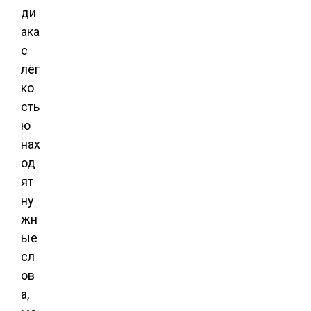
ди
ака
с
лёг
ко
сть
ю
нах
од
ят
ну
жн
ые
сл
ов
а,