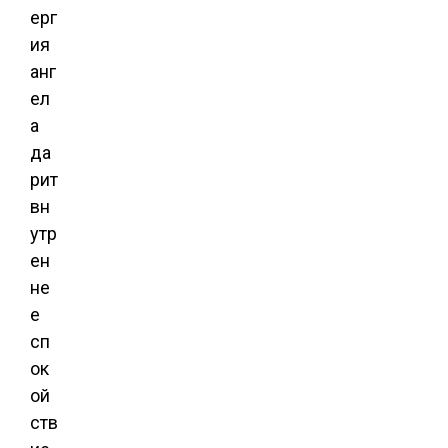
ерг
ия
анг
ел
а
да
рит
вн
утр
ен
не
е
сп
ок
ой
ств