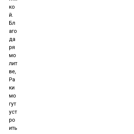
ко
й.
Бл
аго
да
ря
мо
лит
ве,
Ра
ки
мо
гут
уст
ро
ить