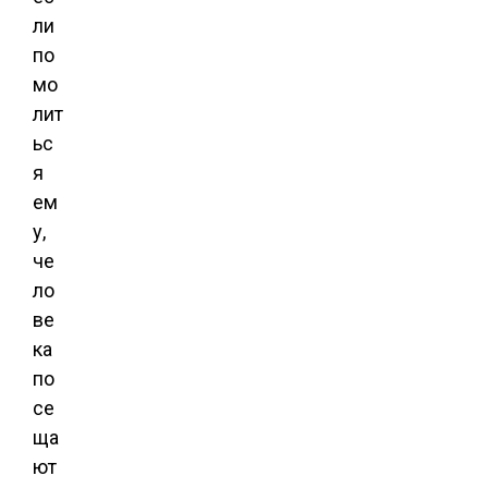
ли
по
мо
лит
ьс
я
ем
у,
че
ло
ве
ка
по
се
ща
ют