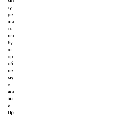
мо
гут
ре
ши
ть
лю
бу
ю
пр
об
ле
му
в
жи
зн
и.
Пр