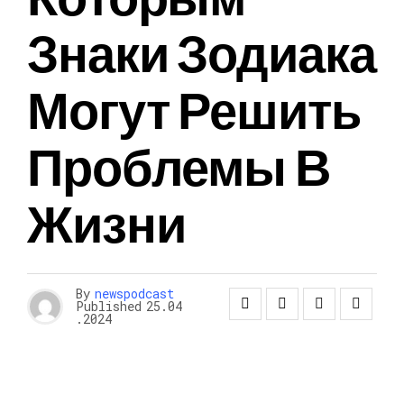
Знаки Зодиака
Могут Решить
Проблемы В
Жизни
By
newspodcast
Published
25.04
.2024