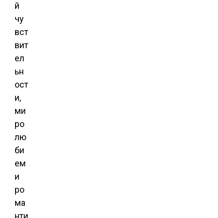
й
чу
вст
вит
ел
ьн
ост
и,
ми
ро
лю
би
ем
и
ро
ма
нти