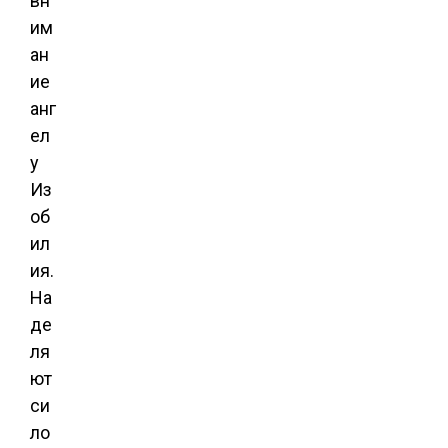
вн
им
ан
ие
анг
ел
у
Из
об
ил
ия.
На
де
ля
ют
си
ло