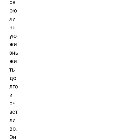
св
ою
ли
чн
ую
жи
знь
жи
ть
до
лго
и
сч
аст
ли
во.
Эн