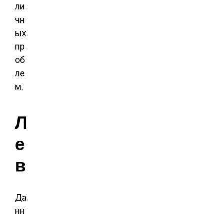
ли
чн
ых
пр
об
ле
м.
Л
е
в
Да
нн