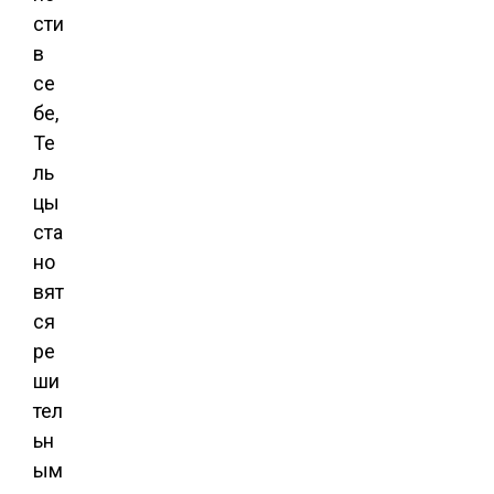
сти
в
се
бе,
Те
ль
цы
ста
но
вят
ся
ре
ши
тел
ьн
ым