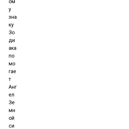
ом
у
зна
ку
Зо
ди
ака
по
мо
гае
т
Анг
ел
Зе
мн
ой
си