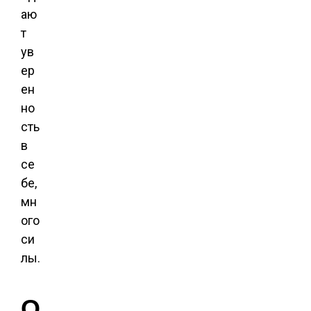
аю
т
ув
ер
ен
но
сть
в
се
бе,
мн
ого
си
лы.
О