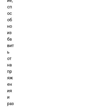
ие,
сп
ос
об
но
из
ба
вит
ь
от
на
пр
яж
ен
ия
и
раз