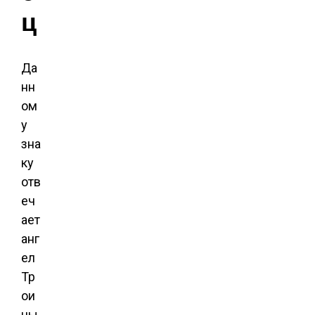
ц
Да
нн
ом
у
зна
ку
отв
еч
ает
анг
ел
Тр
ои
цы,