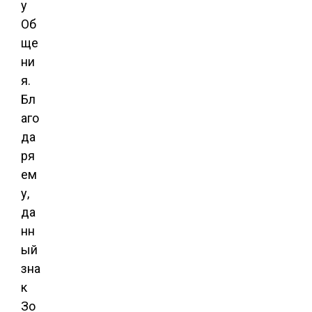
у
Об
ще
ни
я.
Бл
аго
да
ря
ем
у,
да
нн
ый
зна
к
Зо