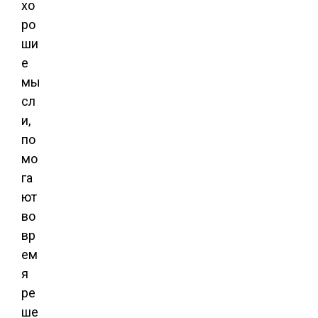
хо
ро
ши
е
мы
сл
и,
по
мо
га
ют
во
вр
ем
я
ре
ше