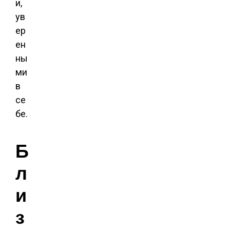
и,
ув
ер
ен
ны
ми
в
се
бе.
Б
л
и
з