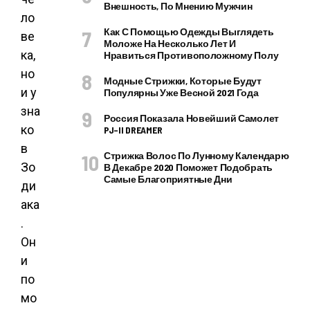
Внешность, По Мнению Мужчин
ло
Как С Помощью Одежды Выглядеть
ве
Моложе На Несколько Лет И
ка,
Нравиться Противоположному Полу
но
Модные Стрижки, Которые Будут
и у
Популярны Уже Весной 2021 Года
зна
Россия Показала Новейший Самолет
ко
PJ–II DREAMER
в
Стрижка Волос По Лунному Календарю
Зо
В Декабре 2020 Поможет Подобрать
Самые Благоприятные Дни
ди
ака
.
Он
и
по
мо