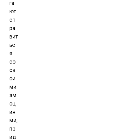
га
ют
сп
ра
вит
ьс
я
со
св
ои
ми
эм
оц
ия
ми,
пр
ид