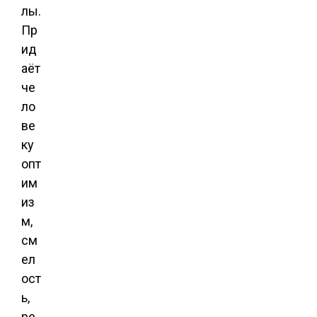
лы.
Пр
ид
аёт
че
ло
ве
ку
опт
им
из
м,
см
ел
ост
ь,
ре