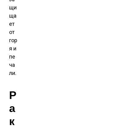
щи
ща
ет
от
гор
я и
пе
ча
ли.
Р
а
к