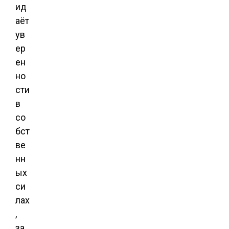
ид
аёт
ув
ер
ен
но
сти
в
со
бст
ве
нн
ых
си
лах
,
за