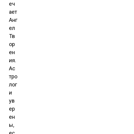
еч
ает
Анг
ел
Тв
ор
ен
ия.
Ас
тро
лог
и
ув
ер
ен
ы,
ес