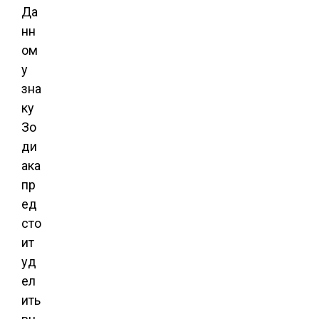
Да
нн
ом
у
зна
ку
Зо
ди
ака
пр
ед
сто
ит
уд
ел
ить