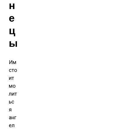
н
е
ц
ы
Им
сто
ит
мо
лит
ьс
я
анг
ел