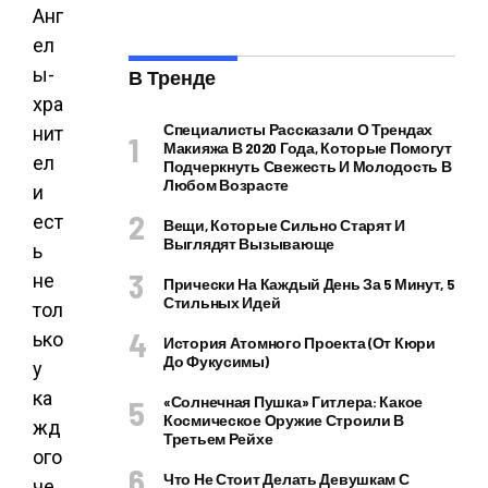
Анг
ел
ы-
В Тренде
хра
Специалисты Рассказали О Трендах
нит
Макияжа В 2020 Года, Которые Помогут
ел
Подчеркнуть Свежесть И Молодость В
Любом Возрасте
и
ест
Вещи, Которые Сильно Старят И
Выглядят Вызывающе
ь
не
Прически На Каждый День За 5 Минут, 5
Стильных Идей
тол
ько
История Атомного Проекта (от Кюри
До Фукусимы)
у
ка
«Солнечная Пушка» Гитлера: Какое
Космическое Оружие Строили В
жд
Третьем Рейхе
ого
Что Не Стоит Делать Девушкам С
че