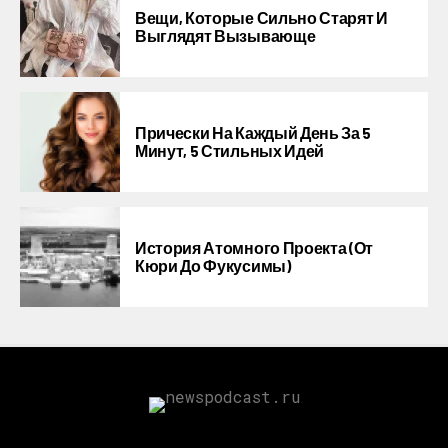
Вещи, Которые Сильно Старят И
Выглядят Вызывающе
Прически На Каждый День За 5
Минут, 5 Стильных Идей
История Атомного Проекта (от
Кюри До Фукусимы)