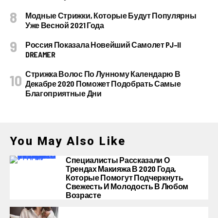
Модные Стрижки, Которые Будут Популярны
Уже Весной 2021 Года
Россия Показала Новейший Самолет PJ–II
DREAMER
Стрижка Волос По Лунному Календарю В
Декабре 2020 Поможет Подобрать Самые
Благоприятные Дни
You May Also Like
Специалисты Рассказали О
Трендах Макияжа В 2020 Года,
Которые Помогут Подчеркнуть
Свежесть И Молодость В Любом
Возрасте