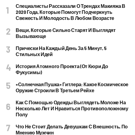
Специалисты Рассказали О Трендах Макияжа В
2020 Года, Которые Помогут Подчеркнуть
Свежесть И Молодость В Любом Возрасте
Вещи, Которые Сильно Старят И Выглядят
Вызывающе
Прически На Каждый День За 5 Минут, 5
Стильных Идей
История Атомного Проекта (от Кюри До
Фукусимы)
«Солнечная Пушка» Гитлера: Какое Космическое
Оружие Строили В Третьем Рейхе
Как С Помощью Одежды Выглядеть Моложе На
Несколько Лет И Нравиться Противоположному
Полу
Что Не Стоит Делать Девушкам С Внешность, По
Мнению Мужчин