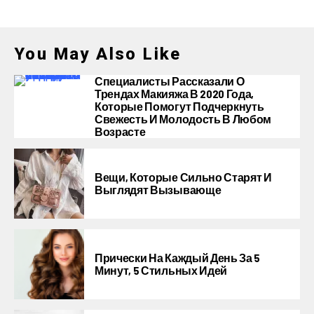
You May Also Like
Специалисты Рассказали О
Трендах Макияжа В 2020 Года,
Которые Помогут Подчеркнуть
Свежесть И Молодость В Любом
Возрасте
Вещи, Которые Сильно Старят И
Выглядят Вызывающе
Прически На Каждый День За 5
Минут, 5 Стильных Идей