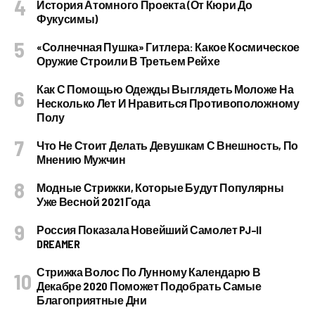
История Атомного Проекта (от Кюри До
Фукусимы)
«Солнечная Пушка» Гитлера: Какое Космическое
Оружие Строили В Третьем Рейхе
Как С Помощью Одежды Выглядеть Моложе На
Несколько Лет И Нравиться Противоположному
Полу
Что Не Стоит Делать Девушкам С Внешность, По
Мнению Мужчин
Модные Стрижки, Которые Будут Популярны
Уже Весной 2021 Года
Россия Показала Новейший Самолет PJ–II
DREAMER
Стрижка Волос По Лунному Календарю В
Декабре 2020 Поможет Подобрать Самые
Благоприятные Дни