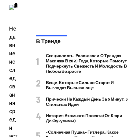
Не
да
В Тренде
вн
ие
Специалисты Рассказали О Трендах
Макияжа В 2020 Года, Которые Помогут
ис
Подчеркнуть Свежесть И Молодость В
сл
Любом Возрасте
ед
Вещи, Которые Сильно Старят И
ов
Выглядят Вызывающе
ан
Прически На Каждый День За 5 Минут, 5
ия
Стильных Идей
ср
История Атомного Проекта (от Кюри
ед
До Фукусимы)
и
«Солнечная Пушка» Гитлера: Какое
аст