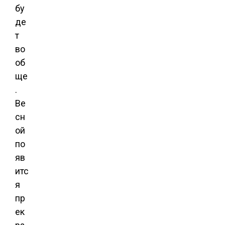
бу
де
т
во
об
ще
.
Ве
сн
ой
по
яв
итс
я
пр
ек