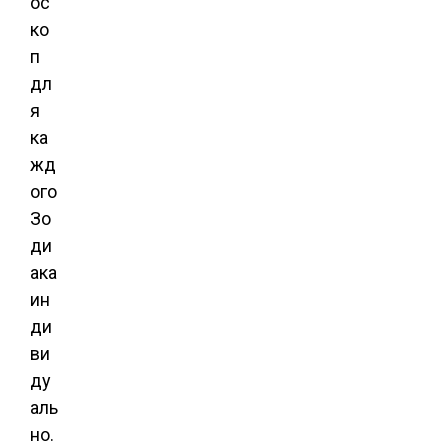
ос
ко
п
дл
я
ка
жд
ого
Зо
ди
ака
ин
ди
ви
ду
аль
но.