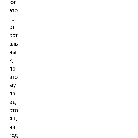
ют
это
го
от
ост
аль
ны
х,
по
это
му
пр
ед
сто
ящ
ий
год