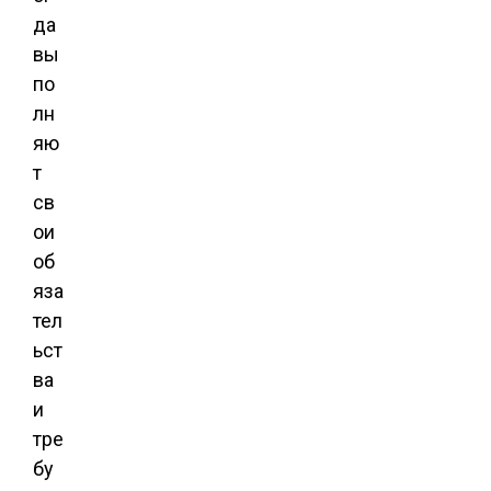
да
вы
по
лн
яю
т
св
ои
об
яза
тел
ьст
ва
и
тре
бу