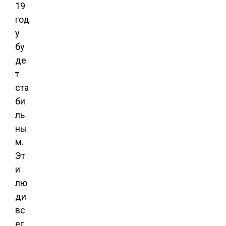
19
год
у
бу
де
т
ста
би
ль
ны
м.
Эт
и
лю
ди
вс
ег