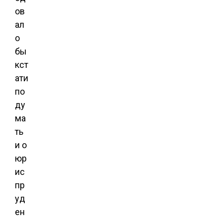
ов
ал
о
бы
кст
ати
по
ду
ма
ть
и о
юр
ис
пр
уд
ен