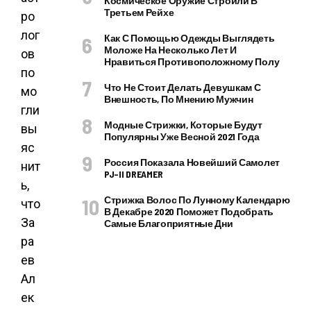
Космическое Оружие Строили В
Третьем Рейхе
ро
лог
Как С Помощью Одежды Выглядеть
Моложе На Несколько Лет И
ов
Нравиться Противоположному Полу
по
Что Не Стоит Делать Девушкам С
мо
Внешность, По Мнению Мужчин
гли
Модные Стрижки, Которые Будут
вы
Популярны Уже Весной 2021 Года
яс
Россия Показала Новейший Самолет
нит
PJ–II DREAMER
ь,
Стрижка Волос По Лунному Календарю
что
В Декабре 2020 Поможет Подобрать
За
Самые Благоприятные Дни
ра
ев
Ал
ек