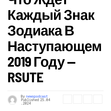
Каждый Знак
Зодиака В
Наступающем
2019 Году —
RSUTE
By
newspodcast
Published
25.04
.2024