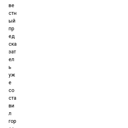
ве
стн
ый
пр
ед
ска
зат
ел
ь
уж
е
со
ста
ви
л
гор