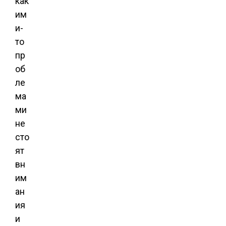
как
им
и-
то
пр
об
ле
ма
ми
не
сто
ят
вн
им
ан
ия
и