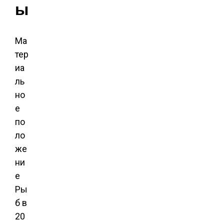
ы
Ма
тер
иа
ль
но
е
по
ло
же
ни
е
Ры
б в
20