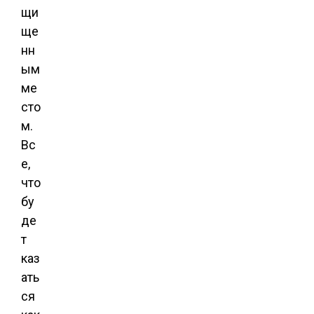
щи
ще
нн
ым
ме
сто
м.
Вс
е,
что
бу
де
т
каз
ать
ся