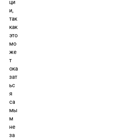
ци
и,
так
как
это
мо
же
т
ока
зат
ьс
я
са
мы
м
не
за