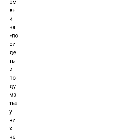
ем
ен
и
на
«по
си
де
ть
и
по
ду
ма
ть»
у
ни
х
не