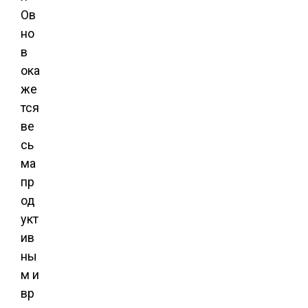
Ов
но
в
ока
же
тся
ве
сь
ма
пр
од
укт
ив
ны
м и
вр