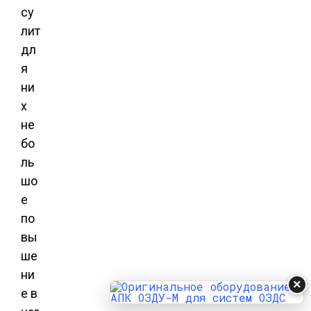
су
лит
дл
я
ни
х
не
бо
ль
шо
е
по
вы
ше
ни
×
е в