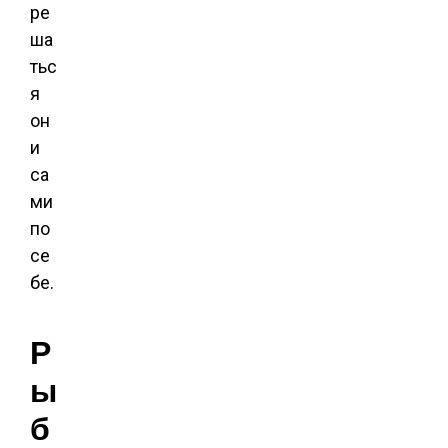
ре
ша
тьс
я
он
и
са
ми
по
се
бе.
Р
ы
б