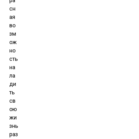
ра
сн
ая
во
зм
ож
но
сть
на
ла
ди
ть
св
ою
жи
знь
раз