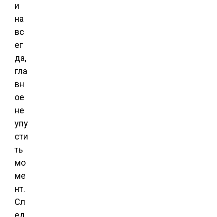
и
на
вс
ег
да,
гла
вн
ое
не
упу
сти
ть
мо
ме
нт.
Сл
ед