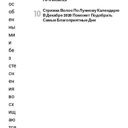
ос
Стрижка Волос По Лунному Календарю
об
В Декабре 2020 Поможет Подобрать
ен
Самые Благоприятные Дни
ны
ми
и
бе
з
сте
сн
ен
ия
во
сх
ищ
аю
тся