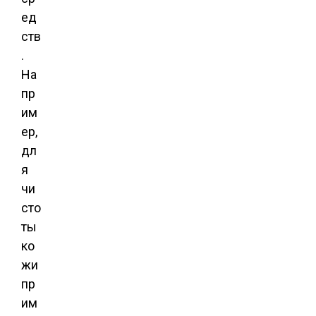
ед
ств
.
На
пр
им
ер,
дл
я
чи
сто
ты
ко
жи
пр
им