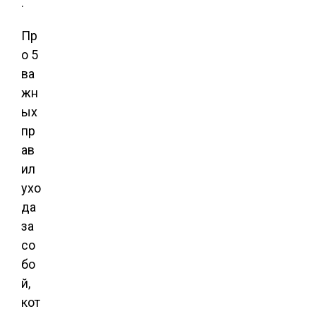
.
Пр
о 5
ва
жн
ых
пр
ав
ил
ухо
да
за
со
бо
й,
кот