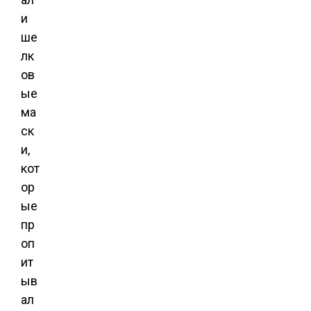
и
ше
лк
ов
ые
ма
ск
и,
кот
ор
ые
пр
оп
ит
ыв
ал