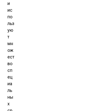
и
ис
по
льз
ую
т
мн
ож
ест
во
сп
ец
иа
ль
ны
х
ср