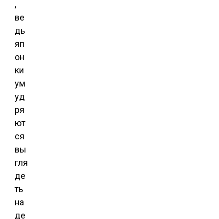
,
ве
дь
яп
он
ки
ум
уд
ря
ют
ся
вы
гля
де
ть
на
де