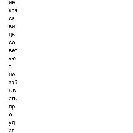
ие
кра
са
ви
цы
со
вет
ую
т
не
заб
ыв
ать
пр
о
уд
ал