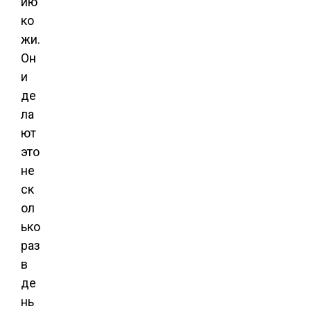
ию
ко
жи.
Он
и
де
ла
ют
это
не
ск
ол
ько
раз
в
де
нь