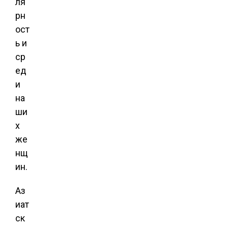
ля
рн
ост
ь и
ср
ед
и
на
ши
х
же
нщ
ин.
Аз
иат
ск