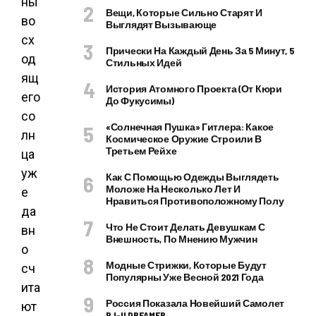
ны
Вещи, Которые Сильно Старят И
во
Выглядят Вызывающе
сх
Прически На Каждый День За 5 Минут, 5
од
Стильных Идей
ящ
История Атомного Проекта (от Кюри
его
До Фукусимы)
со
«Солнечная Пушка» Гитлера: Какое
лн
Космическое Оружие Строили В
Третьем Рейхе
ца
уж
Как С Помощью Одежды Выглядеть
Моложе На Несколько Лет И
е
Нравиться Противоположному Полу
да
Что Не Стоит Делать Девушкам С
вн
Внешность, По Мнению Мужчин
о
Модные Стрижки, Которые Будут
сч
Популярны Уже Весной 2021 Года
ита
Россия Показала Новейший Самолет
ют
PJ–II DREAMER