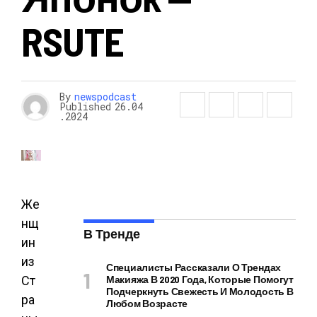
RSUTE
By
newspodcast
Published
26.04
.2024
Же
нщ
В Тренде
ин
из
Специалисты Рассказали О Трендах
Ст
Макияжа В 2020 Года, Которые Помогут
Подчеркнуть Свежесть И Молодость В
ра
Любом Возрасте