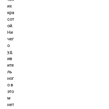
их
кра
сот
ой.
Ни
чег
о
уд
ив
ите
ль
ног
о в
это
м
нет