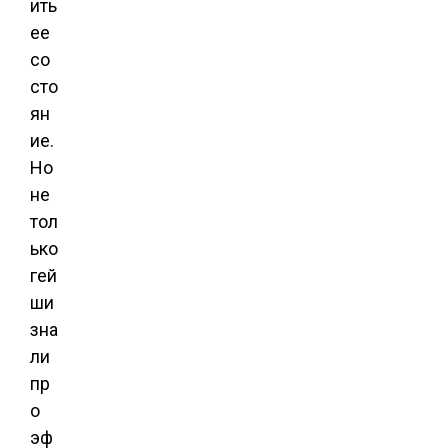
ить
ее
со
сто
ян
ие.
Но
не
тол
ько
гей
ши
зна
ли
пр
о
эф