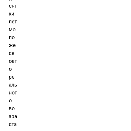
сят
ки
лет
мо
ло
же
св
оег
о
ре
аль
ног
о
во
зра
ста