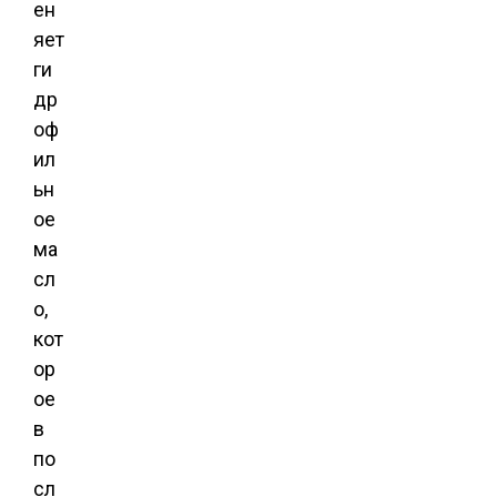
ен
яет
ги
др
оф
ил
ьн
ое
ма
сл
о,
кот
ор
ое
в
по
сл