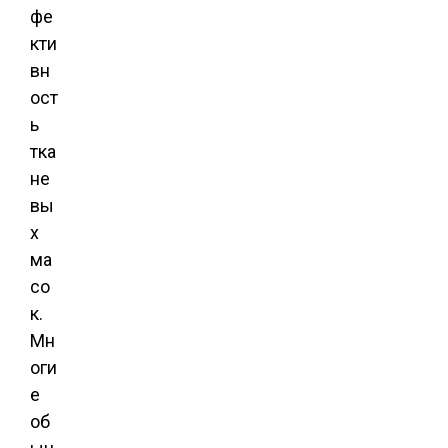
фе
кти
вн
ост
ь
тка
не
вы
х
ма
со
к.
Мн
оги
е
об