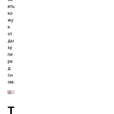
ить
ко
жу
к
от
ды
ху
пе
ре
д
сн
ом.
Т