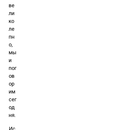
ве
ли
ко
ле
пн
о,
мы
и
пог
ов
ор
им
сег
од
ня.
Ис