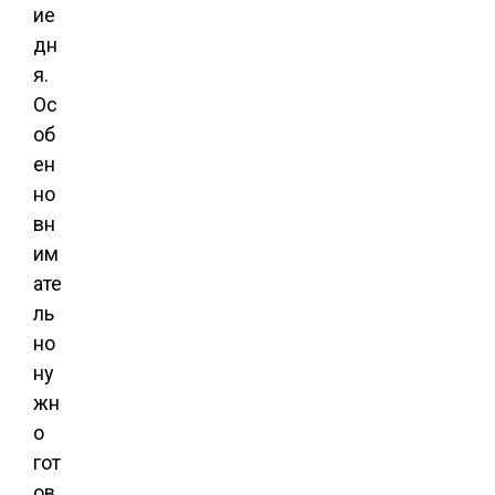
ие
дн
я.
Ос
об
ен
но
вн
им
ате
ль
но
ну
жн
о
гот
ов