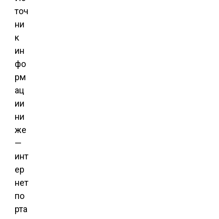
точ
ни
к
ин
фо
рм
ац
ии
ни
же
—
инт
ер
нет
по
рта