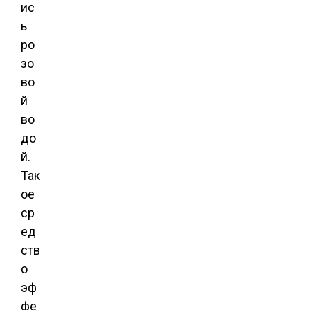
ис
ь
ро
зо
во
й
во
до
й.
Так
ое
ср
ед
ств
о
эф
фе