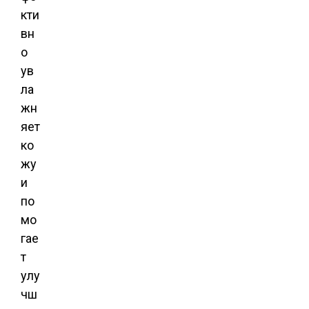
кти
вн
о
ув
ла
жн
яет
ко
жу
и
по
мо
гае
т
улу
чш