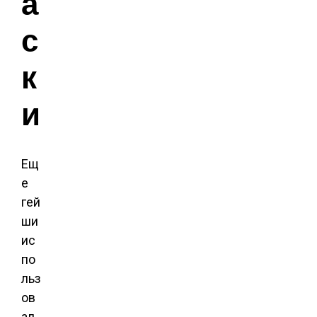
а
с
к
и
Ещ
е
гей
ши
ис
по
льз
ов
ал