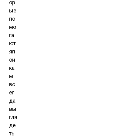
ор
ые
по
мо
га
ют
яп
он
ка
м
вс
ег
да
вы
гля
де
ть