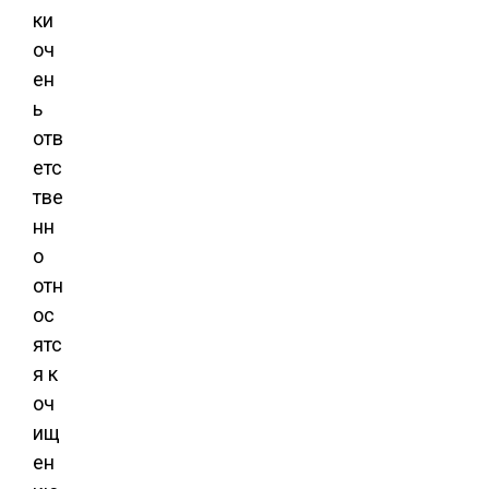
ки
оч
ен
ь
отв
етс
тве
нн
о
отн
ос
ятс
я к
оч
ищ
ен