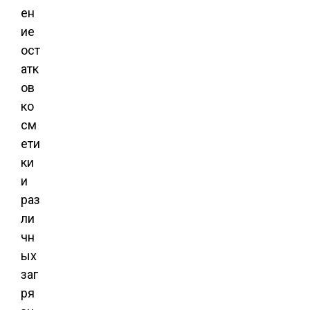
ен
ие
ост
атк
ов
ко
см
ети
ки
и
раз
ли
чн
ых
заг
ря